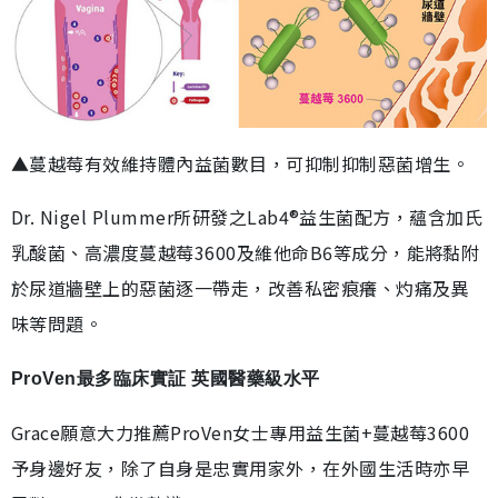
▲蔓越莓有效維持體內益菌數目，可抑制抑制惡菌增生。
Dr. Nigel Plummer所研發之Lab4®益生菌配方，蘊含加氏
乳酸菌、高濃度蔓越莓3600及維他命B6等成分，能將黏附
於尿道牆壁上的惡菌逐一帶走，改善私密痕癢、灼痛及異
味等問題。
ProVen最多臨床實証 英國醫藥級水平
Grace願意大力推薦ProVen女士專用益生菌+蔓越莓3600
予身邊好友，除了自身是忠實用家外，在外國生活時亦早