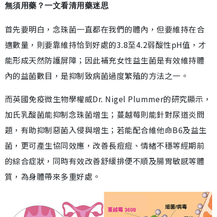
無須用藥？一文看清用藥迷思
首先要明白，念珠菌一直都在我們的體內，但要維持在合
適數量，則要靠維持恰到好處的3.8至4.2弱酸性pH值，才
能形成天然防護屏障；因此補充女性益生菌是有效維持體
內的益菌數目，是抑制致病菌過度繁殖的方法之一。
而英國免疫微生物學權威Dr. Nigel Plummer的研究顯示，
加氏乳酸菌能抑制念珠菌增生；蔓越莓則能針對尿道炎問
題，有助抑制惡菌入侵與增生；若能配合維他命B6及益生
菌，更可產生協同效應，改善長痘痘、情緒不穩等經期前
的綜合症狀，同時有效改善舒緩排便不順及腸胃敏感等體
質，為身體帶來多重好處。