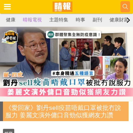
健康
晴報電視
主題特集
時事
副刊
健康財富
《愛回家》劉丹sell疫苗唔戴口罩被批冇說
服力 姜麗文演外傭口音勁似獲網友力讚