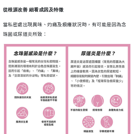
從根源改善 細看成因及特徵
當私密處出現異味、灼痛及痕癢狀況時，有可能是因為念
珠菌或尿道炎所致：