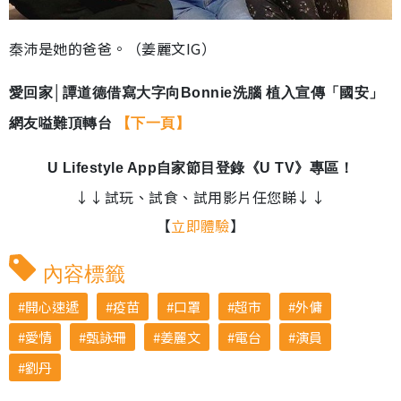
秦沛是她的爸爸。（姜麗文IG）
愛回家│譚道德借寫大字向Bonnie洗腦 植入宣傳「國安」
網友嗌難頂轉台
【下一頁】
U Lifestyle App
自家節目登錄《
U TV
》專區！
↓↓試玩、試食、試用影片任您睇↓↓
【
立即體驗
】
內容標籤
開心速遞
疫苗
口罩
超市
外傭
愛情
甄詠珊
姜麗文
電台
演員
劉丹