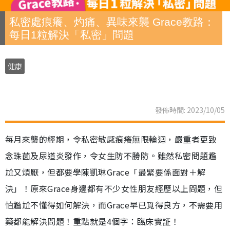
私密處痕癢、灼痛、異味來襲 Grace教路：
每日1粒解決「私密」問題
健康
發佈時間: 2023/10/05
每月來襲的經期，令私密敏感痕癢無限輪迴，嚴重者更致
念珠菌及尿道炎發作，令女生防不勝防。雖然私密問題尷
尬又煩厭，但都要學陳凱琳Grace「最緊要係面對＋解
決」！原來Grace身邊都有不少女性朋友經歷以上問題，但
怕尷尬不懂得如何解決，而Grace早已覓得良方，不需要用
藥都能解決問題！重點就是4個字：臨床實証！