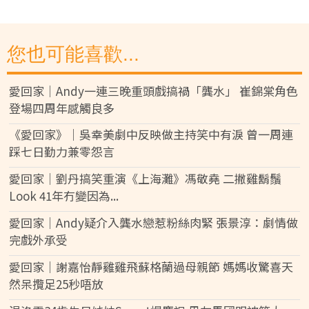
您也可能喜歡...
愛回家│Andy一連三晚重頭戲搞禍「龔水」 崔錦棠角色
登場四周年感觸良多
《愛回家》｜吳幸美劇中反映做主持笑中有淚 曾一周連
踩七日勤力兼零怨言
愛回家│劉丹搞笑重演《上海灘》馮敬堯 二撇雞鬍鬚
Look 41年冇變因為...
愛回家│Andy疑介入龔水戀惹粉絲肉緊 張景淳：劇情做
完戲外承受
愛回家｜謝嘉怡靜雞雞飛蘇格蘭過母親節 媽媽收驚喜天
然呆攬足25秒唔放