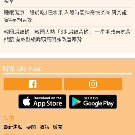
希望
睡眠健康｜睡前吃1種水果 入睡時間神奇快35% 研究證
實4星期見效
韓國肩頸操︱韓國大熱「3步肩頸背操」 一星期改善虎背
熊腰 有效舒緩肩頸痛明顯改善寒背
晴報 Sky Post
時事
最新焦點
要聞
熱話
暖聞