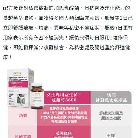
配方及針對私密症狀的加氏乳酸菌、具抗菌及淨化能力的
蔓越莓萃取物，並獲得多國人類級臨床測試，服後第1日已
立即舒緩痕癢、灼痛、異味等私密不適症狀；服後7日更有
用家表示所有私密不適消失！續後只須每日服用1粒作保
健，即能發揮減少復發機會，為私密處及腸道重拾舒適健
康！