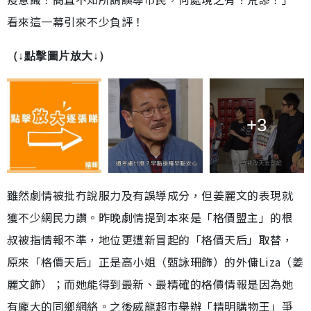
看來這一幕引來不少負評！
（↓點擊圖片放大↓）
+3
雖然劇情被批冇說服力及有誤導成分，但姜麗文的表現就
獲不少網民力讚。昨晚劇情提到本來是「格價盟主」的根
叔被指情報不準，地位更遭新冒起的「格價天后」取替，
原來「格價天后」正是高小姐（甄詠珊飾）的外傭Liza（姜
麗文飾）；而她能得到最新、最精確的格價情報是因為她
有龐大的同鄉網絡。之後威龍超市舉辦「精明購物王」爭