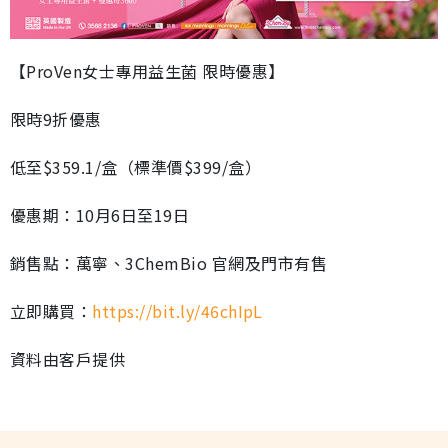
【ProVen女士專用益生菌 限時優惠】
限時9折優惠
低至$359.1/盒（標準價$399/盒）
優惠期：10月6日至19日
銷售點：萬寧、3ChemBio 官網及門市有售
立即購買：
https://bit.ly/46chIpL
資料由客戶提供