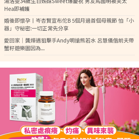
湯洛雯34歲生日姊妹Sweet爆慶祝 男友馬國明被笑太
Hea即補鑊
婚後即懷孕丨岑杏賢宣布佗B 5個月過首個母親節 怕「小
器」守秘密:一切正常先分享
愛回家│龔燁遇狙擊手Andy明搶熊若水 呂慧儀偕前夫帶
蟹籽遊樂園因為...