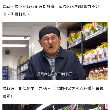
霸戰，根叔及Liza都有份參賽，最後兩人格價實力不分上
下，例排打和。
根叔有「格價盟主」之稱。（《愛回家之開心速遞》電視
截圖）