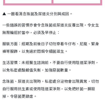
▲ 一圖看清念珠菌及尿道炎分別與成因。
一些錯誤的習慣亦會令念珠菌或尿道炎反覆出現，令女生
無限輪迴於當中，必須及早停止：
服裝方面：經期及前後日子切勿穿着牛仔布、尼龍、緊身
褲等服飾，以免過於悶焗令細菌滋生。
生活習慣：未經醫生諮詢前，不要自行使用陰道潔淨劑，
以免私密處酸鹼值失衡，加強惡菌數量。
念珠菌、尿道炎出現時，私密處分泌物會出現異常，切勿
自行服用抗生素或使用陰道潔淨劑，以免把好菌一摒殺
掉，令惡菌更肆虐。