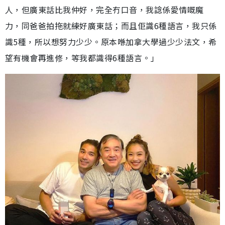
人，但廣東話比我仲好，完全冇口音，我諗係愛情嘅魔
力，同爸爸拍拖就練好廣東話；而且佢識6種語言，我只係
識5種，所以想努力少少。原本喺加拿大學過少少法文，希
望有機會再進修，等我都識得6種語言。」