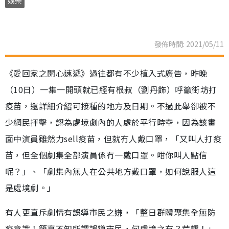
娛樂
發佈時間: 2021/05/11
《愛回家之開心速遞》過往都有不少植入式廣告，昨晚
（10日）一集一開頭就已經有根叔（劉丹飾）呼籲街坊打
疫苗，還詳細介紹可接種的地方及日期。不過此舉卻被不
少網民抨擊，認為處境劇內的人處於平行時空，因為該畫
面中演員雖然力sell疫苗，但就冇人戴口罩，「又叫人打疫
苗，但全個劇集全部演員係冇一戴口罩。咁你叫人點信
呢？」、「劇集內無人在公共地方戴口罩，如何說服人這
是處境劇。」
有人更直斥劇情有誤導市民之嫌，「整日群體聚集全無防
疫意識！簡直不知所謂誤導市民，何處境之有？荒謬！」