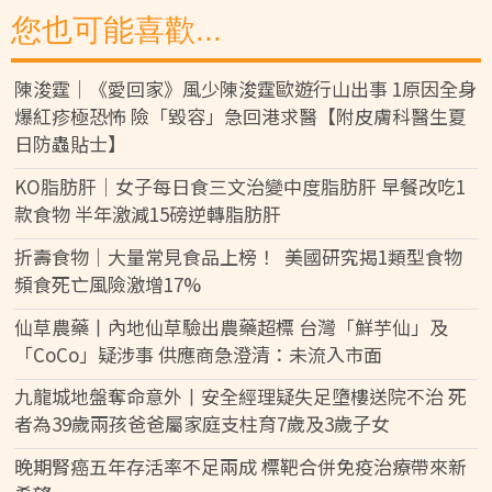
您也可能喜歡...
陳浚霆｜《愛回家》風少陳浚霆歐遊行山出事 1原因全身
爆紅疹極恐怖 險「毀容」急回港求醫【附皮膚科醫生夏
日防蟲貼士】
KO脂肪肝｜女子每日食三文治變中度脂肪肝 早餐改吃1
款食物 半年激減15磅逆轉脂肪肝
折壽食物｜大量常見食品上榜！ 美國研究揭1類型食物
頻食死亡風險激增17%
仙草農藥丨內地仙草驗出農藥超標 台灣「鮮芋仙」及
「CoCo」疑涉事 供應商急澄清：未流入市面
九龍城地盤奪命意外丨安全經理疑失足墮樓送院不治 死
者為39歲兩孩爸爸屬家庭支柱育7歲及3歲子女
晚期腎癌五年存活率不足兩成 標靶合併免疫治療帶來新