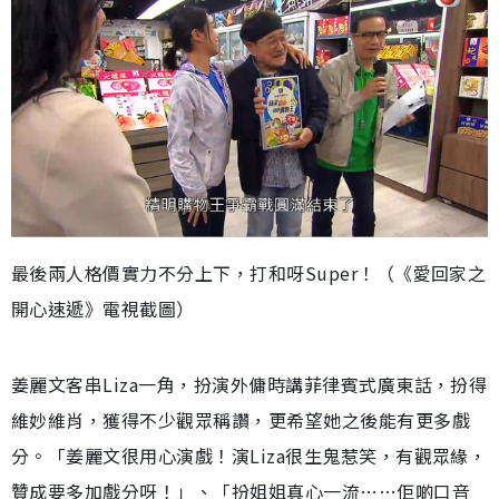
最後兩人格價實力不分上下，打和呀Super！（《愛回家之
開心速遞》電視截圖）
姜麗文客串Liza一角，扮演外傭時講菲律賓式廣東話，扮得
維妙維肖，獲得不少觀眾稱讚，更希望她之後能有更多戲
分。「姜麗文很用心演戲！演Liza很生鬼惹笑，有觀眾緣，
贊成要多加戲分呀！」、「扮姐姐真心一流……佢啲口音