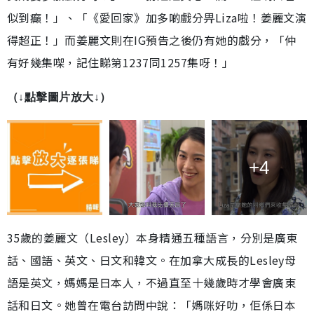
似到癲！」、「《愛回家》加多啲戲分畀Liza啦！姜麗文演
得超正！」而姜麗文則在IG預告之後仍有她的戲分，「仲
有好幾集㗎，記住睇第1237同1257集呀！」
（↓點擊圖片放大↓）
+4
35歲的姜麗文（Lesley）本身精通五種語言，分別是廣東
話、國語、英文、日文和韓文。在加拿大成長的Lesley母
語是英文，媽媽是日本人，不過直至十幾歲時才學會廣東
話和日文。她曾在電台訪問中說：「媽咪好叻，佢係日本