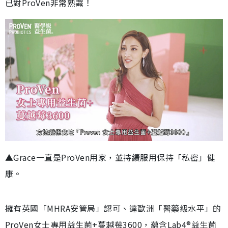
已對ProVen非常熟識！
▲Grace一直是ProVen用家，並持續服用保持「私密」健
康。
擁有英國「MHRA安管局」認可、達歐洲「醫藥級水平」的
ProVen女士專用益生菌+蔓越莓3600，蘊含Lab4®益生菌