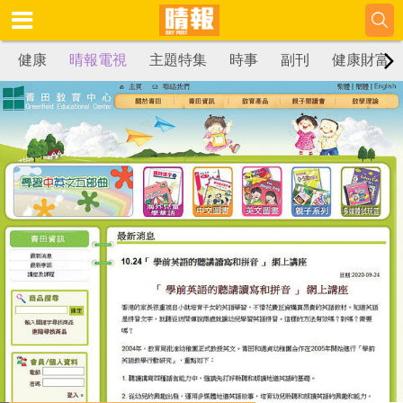
健康
晴報電視
主題特集
時事
副刊
健康財富