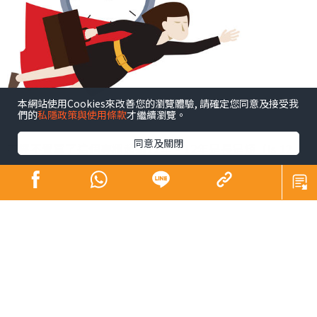
本網站使用Cookies來改善您的瀏覽體驗, 請確定您同意及接受我
們的
私隱政策與使用條款
才繼續瀏覽。
同意及關閉
不經不覺寫了這個專欄超過12年。12年是長是短（Is 12
years a long time or a short time？）相信大家站於不同
角度、處於不同人生階段，體會也不一樣。譬如，說到養
育子女，英文有句看似矛盾但引起不少家長共鳴的說話︰
「The days are long but the years are short.」每日照顧
子女身心疲累，日子過得很慢；年復年孩子長大成人，卻
覺得他們成長得太快。