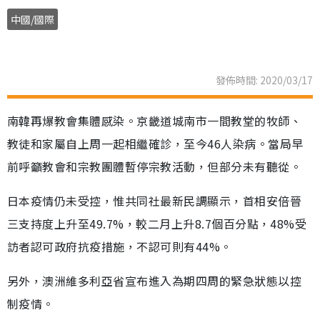
中國/國際
發佈時間: 2020/03/17
南韓再爆教會集體感染。京畿道城南市一間教堂的牧師、
教徒和家屬自上周一起相繼確診，至今46人染病。當局早
前呼籲教會和宗教團體暫停宗教活動，但部分未有聽從。
日本疫情仍未受控，惟共同社最新民調顯示，首相安倍晉
三支持度上升至49.7%，較二月上升8.7個百分點，48%受
訪者認可政府抗疫措施，不認可則有44%。
另外，澳洲維多利亞省宣布進入為期四周的緊急狀態以控
制疫情。