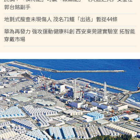
郭台銘副手
地氈式搜查未現傷人 茂名71鱷「出逃」暫捉44條
華為再發力 強攻運動健康科創 西安東莞建實驗室 拓智能
穿戴市場