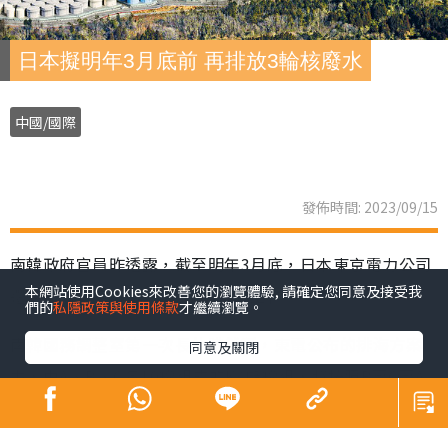
日本擬明年3月底前 再排放3輪核廢水
中國/國際
發佈時間: 2023/09/15
南韓政府官員昨透露，截至明年3月底，日本東京電力公司
本網站使用Cookies來改善您的瀏覽體驗, 請確定您同意及接受我
還將再進行3輪福島核廢水的排海工作。
們的
私隱政策與使用條款
才繼續瀏覽。
南韓國務調整室第一次長朴購然稱，東電公布的排海方案
同意及關閉
中，由A、B、C各10罐組成的K4儲罐組，將按照B至C至A
的順序排放。第2輪、第3輪將排放的C、A中各存儲780萬
升核污水。在8月24日至本月11日進行的首輪排放中，B組