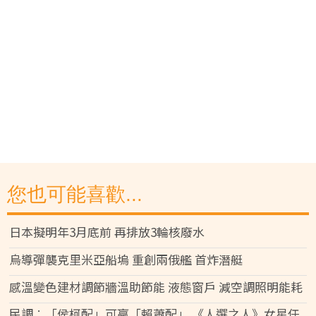
您也可能喜歡...
日本擬明年3月底前 再排放3輪核廢水
烏導彈襲克里米亞船塢 重創兩俄艦 首炸潛艇
感溫變色建材調節牆溫助節能 液態窗戶 減空調照明能耗
民調︰「侯柯配」可贏「賴蕭配」 《人選之人》女星任