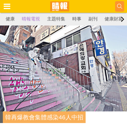
健康
晴報電視
主題特集
時事
副刊
健康財富
韓再爆教會集體感染46人中招