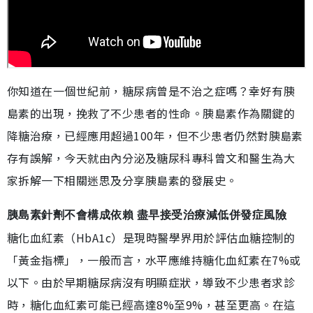
你知道在一個世紀前，糖尿病曾是不治之症嗎？幸好有胰
島素的出現，挽救了不少患者的性命。胰島素作為關鍵的
降糖治療，已經應用超過100年，但不少患者仍然對胰島素
存有誤解，今天就由內分泌及糖尿科專科曾文和醫生為大
家拆解一下相關迷思及分享胰島素的發展史。
胰島素針劑不會構成依賴 盡早接受治療減低併發症風險
糖化血紅素（HbA1c）是現時醫學界用於評估血糖控制的
「黃金指標」，一般而言，水平應維持糖化血紅素在7%或
以下。由於早期糖尿病沒有明顯症狀，導致不少患者求診
時，糖化血紅素可能已經高達8%至9%，甚至更高。在這