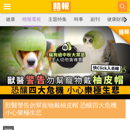
健康
晴報電視
主題特集
時事
副刊
健康財富
獸醫警告勿幫寵物戴柚皮帽 恐釀四大危機
小心樂極生悲