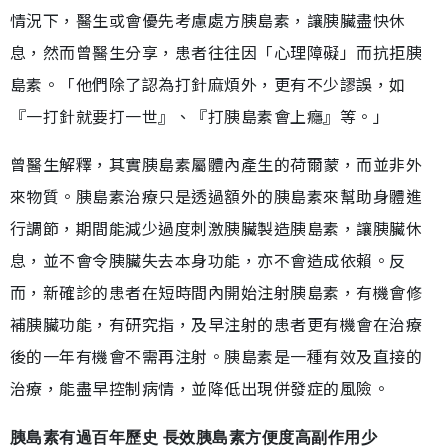
情況下，醫生或會優先考慮處方胰島素，讓胰臟盡快休
息，然而曾醫生分享，患者往往因「心理障礙」而抗拒胰
島素。「他們除了認為打針麻煩外，更有不少謬誤，如
『一打針就要打一世』、『打胰島素會上癮』等。」
曾醫生解釋，其實胰島素屬體內產生的荷爾蒙，而並非外
來物質。胰島素治療只是透過額外的胰島素來幫助身體進
行調節，期間能減少過度刺激胰臟製造胰島素，讓胰臟休
息，並不會令胰臟失去本身功能，亦不會造成依賴。反
而，新確診的患者在短時間內開始注射胰島素，有機會修
補胰臟功能，有研究指，及早注射的患者更有機會在治療
後的一年有機會不需再注射。胰島素是一種有效及直接的
治療，能盡早控制病情，並降低出現併發症的風險。
胰島素有過百年歷史 長效胰島素方便度高副作用少