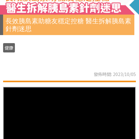
長效胰島素助糖友穩定控糖 醫生拆解胰島素
針劑迷思
健康
發佈時間: 2023/10/05