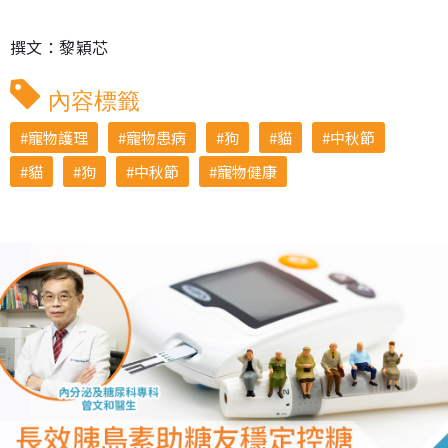
撰文：黎穎芯
內容標籤
寵物護理
寵物患病
狗
貓
中秋節
貓
狗
中秋節
寵物健康