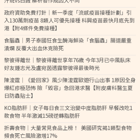
汗斑vs白蝕 解析發作成因大不同
政府資助免費打針｜新一季度「流感疫苗接種計劃」引
入130萬劑疫苗 8類人可優先接種 科興疫苗最快月底先到
港【附4條件免費接種】
食腦蟲｜男子泰國狂食生醃海鮮染「食腦蟲」腸道嚴重
潰爛 反覆大出血休克險死
黎彼得離世｜黎彼得離世享年76歲 今年3月已中風臥床
好友鍾志光及盧宛茵透露黎彼得最後時光
陳浚霆｜《愛回家》風少陳浚霆歐遊行山出事 1原因全身
爆紅疹極恐怖 險「毀容」急回港求醫【附皮膚科醫生夏
日防蟲貼士】
KO脂肪肝｜女子每日食三文治變中度脂肪肝 早餐改吃1
款食物 半年激減15磅逆轉脂肪肝
折壽食物｜大量常見食品上榜！ 美國研究揭1類型食物
頻食死亡風險激增17%