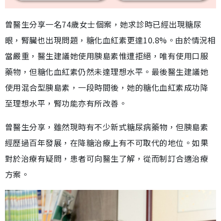
曾醫生分享一名74歲女士個案，她求診時已經出現糖尿
眼，腎臟也出現問題，糖化血紅素更達10.8%。由於情況相
當嚴重，醫生建議她使用胰島素惟遭拒絕，唯有使用口服
藥物，但糖化血紅素仍然未達理想水平。最後醫生建議她
使用混合型胰島素，一段時間後，她的糖化血紅素成功降
至理想水平，腎功能亦有所改善。
曾醫生分享，雖然現時有不少新式糖尿病藥物，但胰島素
經歷過百年發展，在降糖治療上有不可取代的地位。如果
對於治療有疑問，患者可向醫生了解，從而制訂合適治療
方案。