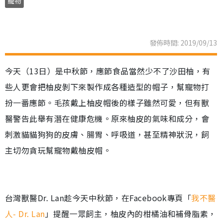
寵物
發佈時間: 2019/09/13
今天（13日）是中秋節，應節食品當然少不了沙田柚，有
些人更會把柚皮剝下來製作成各種造型的帽子，幫寵物打
扮一番應節。毛孩戴上柚皮帽後的樣子雖然可愛，但有獸
醫警告此舉有潛在健康危機。原來柚皮的氣味和成分，會
刺激貓貓狗狗的皮膚、腸胃、呼吸道，甚至精神狀況，飼
主切勿貪玩幫寵物戴柚皮帽。
台灣獸醫Dr. Lan趁今天中秋節，在Facebook專頁「
我不醫
人- Dr. Lan
」提醒一眾飼主，柚皮內的柑橘油和補骨脂素，