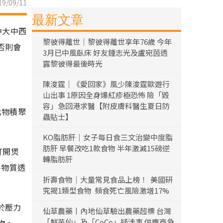
9/09/11
最新文章
中大中西
黎彼得離世｜黎彼得離世享年76歲 今年
否則會
3月已中風臥床 好友鍾志光及盧宛茵透
露黎彼得最後時光
陳浚霆｜《愛回家》風少陳浚霆歐遊行
山出事 1原因全身爆紅疹極恐怖 險「毀
容」急回港求醫【附皮膚科醫生夏日防
化物積聚
蟲貼士】
KO脂肪肝｜女子每日食三文治變中度脂
肪肝 早餐改吃1款食物 半年激減15磅逆
打開煲
轉脂肪肝
害物質透
折壽食物｜大量常見食品上榜！ 美國研
究揭1類型食物 頻食死亡風險激增17%
於壓力
仙草農藥丨內地仙草驗出農藥超標 台灣
「鮮芋仙」及「CoCo」疑涉事 供應商急