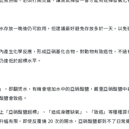
此煮熟後，必須打開煲蓋，讓蒸氣揮發一會才能有效揮發氯化
水存放一晚後仍可飲用，但建議最好避免存放多於一天，以免
內產生化學反應，形成亞硝基化合物，對動物有致癌性，不過
仍達低於超標水平。
」，即翻煲水，有機會增加水中的亞硝酸鹽，嚴重亞硝酸鹽中
酸鹽會致癌。
上「亞硝酸鹽超標」、「造成身體缺氧」、「致癌」等種種罪
幅有限，即使反覆燒 20 次的開水，亞硝酸鹽都到不了日常