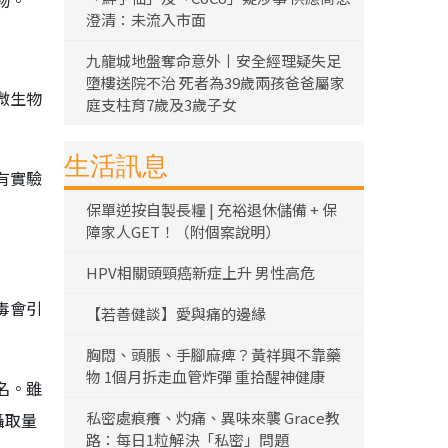
物。
澄清：未流入市面
九龍城地盤奪命意外丨安全經理疑失足
墮樓送院不治 死者為39歲兩孩爸爸屬家
微生物
庭支柱育7歲及3歲子女
生活訊息
有實驗
保單逆按自製長糧 | 充裕退休儲備 + 保
障家人GET！（附個案說明）
HPV相關頭頸癌新症上升 男性高危
毒會引
【若善健談】愛與痛的邊緣
胸悶、頭脹、手腳麻痺？黃祥興不靠藥
物 1個月拆走血管炸彈 重拾醒神健康
名。雖
私密處痕癢、灼痛、異味來襲 Grace教
攝取量
路：每日1粒解決「私密」問題