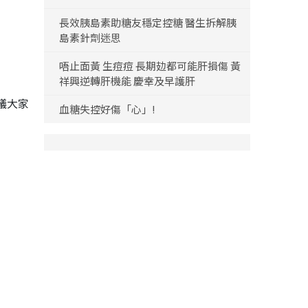
長效胰島素助糖友穩定控糖 醫生拆解胰
島素針劑迷思
唔止面黃 生痘痘 長期攰都可能肝損傷 黃
祥興逆轉肝機能 慶幸及早護肝
議大家
血糖失控好傷「心」!