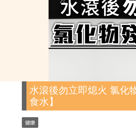
水滾後勿立即熄火 氯化
食水】
健康