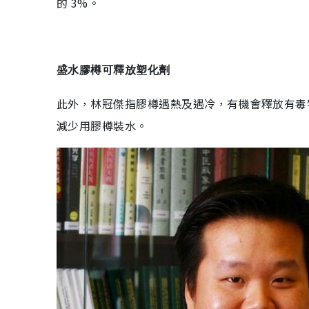
的 3%。
盛水膠樽可釋放塑化劑
此外，林冠傑指膠樽遇熱及遇冷，有機會釋放有毒
減少用膠樽裝水。