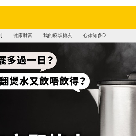
刊
健康財富
我的麻煩糖友
心律知多D