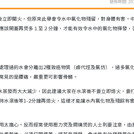
發佈時間: 201
滾後立即關火，但原來此舉會令水中氯化物殘留，對身體有害。
應該開蓋再煲多１至２分鐘，才能有效令水中的氯化物揮發，
處理過的水會分離出2種致癌物質（鹵代烴及氯仿），過多氯
常見的是腰痛，嚴重更可影響骨髓。
隨水蒸發而大大減少，因此建議大家在水滾後不要立即熄火，要
待水滾後等1-2分鐘再熄火，這樣才能讓水內氯化物及殘餘有
用太擔心。反而經常使用壓力煲及燜燒煲的人士則要注意，由