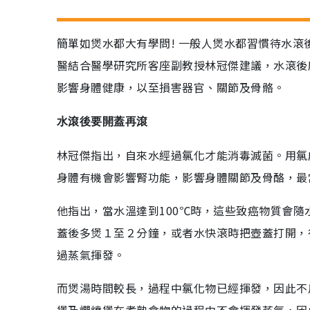
簡單如煲水都大有學問! 一般人煲水都習慣待水
醫結合醫學研究所客座副教授林冠傑建議，水滾後
影響身體健康，以至損害器官、關節及骨骼。
水滾後要開蓋再滾
林冠傑指出，自來水經過氯化才能消毒滅菌。用氯
身體有機會影響腎功能，影響身體關節及骨酪，最
他指出，當水溫達到100℃時，這些致癌物質會
蓋後多煲１至２分鐘，或者水快滾時把壺蓋打開，
過蒸氣揮發。
而煲湯時間較長，過程中氯化物已經揮發，因此不