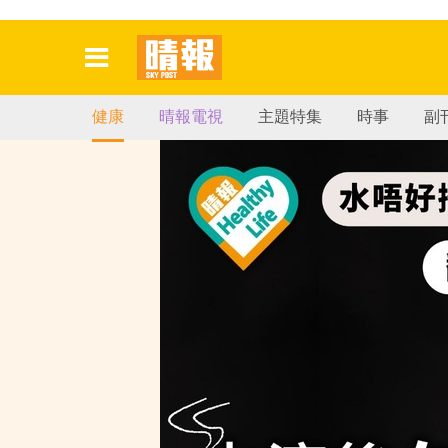
健康
晴報電視
主題特集
時事
副