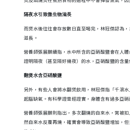
煲及燜燒煲在煮熟食物的過程中不會揮發蒸氣，因
隔夜水引致微生物滋長
而煲水後往往會存放數日直至喝完，林冠傑認為，
滋長。
營養師張展鵬續指，水中所含的亞硝酸鹽會在人體
證明隔夜（甚至隔好幾夜）的水，亞硝酸鹽的含量
翻煲水含亞硝酸鹽
另外，有些人會將水翻煲飲用，林冠傑指「千滾水
起腦缺氧。有科學證曾經證實，身體含有過多亞硝
營養師張展鵬則指出，多次翻燒的自來水，常被扣
然自來水反覆再燒，確實會導致亞硝酸鹽增加，但升