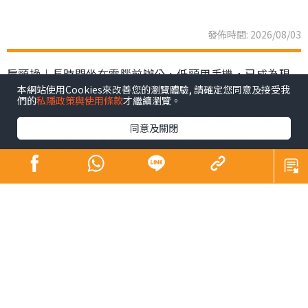
發佈時間: 2026/08/03
肩頸操︱長時間坐在電腦前辦公、低頸用手機，已成為現
本網站使用Cookies來改善您的瀏覽體驗, 請確定您同意及接受我
代職場人與「低頭族」的生活常態。不良姿勢不僅容易引
們的
私隱政策與使用條款
才繼續瀏覽。
發肩頸肌肉過度緊繃與酸痛，長期下來更可能導致「駝
同意及關閉
背、圓肩」等體態問題，在視覺上增添厚重肉感，影響整
體精神面貌。韓國社群平台近期興起一套「3步肩頸背伸展
操」，每日只需3分鐘，簡單幾個動作，有效解決肩頸僵硬
與緊繃等狀況。
肩頸操︱韓國「3步肩頸背伸
展操」爆紅
韓國
社群平台
近期興起一套「3步肩頸背伸展操」，解決久