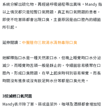
系統分解出硫化物，再經過呼吸過程帶出異味。Mandy 指
以上情況都只是短暫口氣問題，真正有口氣問題的患者，
即使不吃蔥蒜都會出現口臭，主要原因是由口腔內的細菌
所引起。
延伸閱讀︰
中醫贈你三款湯水清熱毒除口臭
她解釋指口水是一種天然漱口水，但晚上睡覺時口水分泌
減少，而睡覺時舌頭一般是靜止的，令細菌容易積聚在口
腔內，形成口臭問題，在早上起床時特別容易察覺。而長
時間沒有進食或沒有飲足夠水分等都是口臭元兇。
3招減輕口氣問題
Mandy表示除了蔥、蒜或韭菜外，咖啡及酒類都會增加短