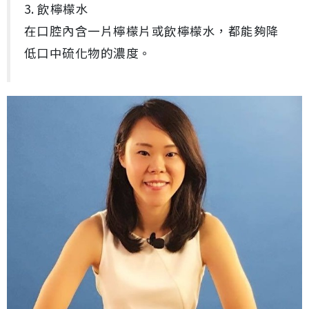
3. 飲檸檬水
在口腔內含一片檸檬片或飲檸檬水，都能夠降
低口中硫化物的濃度。