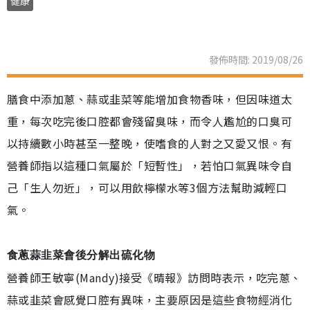
健康
發佈時間: 2019/08/26
膳食中添加蔥、蒜或韭菜等能增加食物香味，但因味道太
重，每次吃完後口腔都會殘留臭味，而令人尷尬的口臭可
以持續數小時甚至一整晚，使嗜食的人對之又愛又恨。有
營養師指以這種口氣屬於「短暫性」，若怕口氣異味令自
己「生人勿近」，可以用飲檸檬水等3個方法幫助減輕口
氣。
食蔥蒜韭菜會後分解出硫化物
營養師王敏寧(Mandy)接受《晴報》訪問時表示，吃完蔥、
蒜或韭菜會感覺口腔有異味，主要原因是這些食物經消化