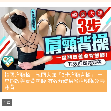
韓國肩頸操︱韓國大熱「3步肩頸背操」 一
星期改善虎背熊腰 有效舒緩肩頸痛明顯改善
寒背
健康