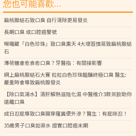
您也可能喜歡...
扁桃腺結石致口臭 自行清除更易發炎
長期口臭 或口腔癌警號
喉嚨藏「白色珍珠」致口臭熏天 4大壞習慣易致扁桃腺結
石
薄荷糖會愈食愈口臭？牙醫指︰有間接影響
網上扁桃腺結石大賽 粒粒白色珍珠醞釀終極口臭 醫生:
嚴重時會導致扁桃腺發炎
【除口氣湯水】清肝解熱滋陰化濕 中醫推介3款茶飲助你
遠離口臭
成日忍屁導致口臭腸穿窿糞便外滲？醫生：有屁咪忍！
35歲男子口臭如渠水 證實口腔癌末期