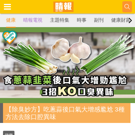
健康
晴報電視
主題特集
時事
副刊
健康財富
【除臭妙方】吃蔥蒜後口氣大增感尷尬 3種
方法去除口腔異味