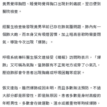
黃男覺得胸悶、睡覺時覺得胸口出現針刺痛感，翌日便到
醫院檢查。
經醫生檢查後發現黃男早前已存在肺氣腫問題，肺內有一
個肺大皰，而本身又有吸煙習慣，加上唱高音歌時需要閉
氣，導致今次出現「爆肺」。
呼吸系統專科醫生張文達接受《晴報》訪問時表示，「爆
肺」又可稱為氣胸，當肺膜有不正常地方或穿了小氣孔，
壓迫肺部會令患者出現胸痛或呼吸困難等症狀。
張文達指，雖然爆肺成因未明，而且多數無法預防。不過
大部分都是原發性，即是無原因。患者多數是身材高瘦的
年輕男性，多數會在做運動、潛水或搬重物等時候爆肺，