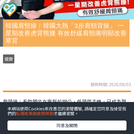
韓國肩頸操︱韓國大熱「3步肩頸背操」 一
星期改善虎背熊腰 有效舒緩肩頸痛明顯改善
寒背
健康
發佈時間: 2026/08/03
肩頸操︱長時間坐在電腦前辦公、低頸用手機，已成為現
本網站使用Cookies來改善您的瀏覽體驗, 請確定您同意及接受我
代職場人與「低頭族」的生活常態。不良姿勢不僅容易引
們的
私隱政策與使用條款
才繼續瀏覽。
發肩頸肌肉過度緊繃與酸痛，長期下來更可能導致「駝
同意及關閉
背、圓肩」等體態問題，在視覺上增添厚重肉感，影響整