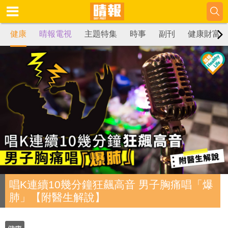
健康
晴報電視
主題特集
時事
副刊
健康財富
唱K連續10幾分鐘狂飆高音 男子胸痛唱「爆
肺」【附醫生解說】