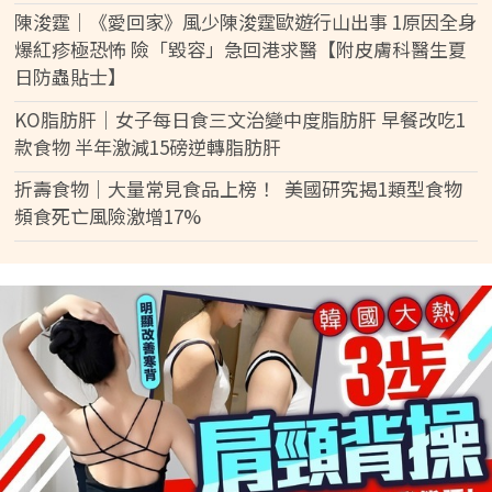
陳浚霆｜《愛回家》風少陳浚霆歐遊行山出事 1原因全身
爆紅疹極恐怖 險「毀容」急回港求醫【附皮膚科醫生夏
日防蟲貼士】
KO脂肪肝｜女子每日食三文治變中度脂肪肝 早餐改吃1
款食物 半年激減15磅逆轉脂肪肝
折壽食物｜大量常見食品上榜！ 美國研究揭1類型食物
頻食死亡風險激增17%