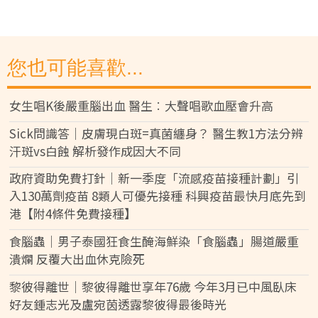
您也可能喜歡...
女生唱K後嚴重腦出血 醫生︰大聲唱歌血壓會升高
Sick問識答｜皮膚現白斑=真菌纏身？ 醫生教1方法分辨
汗斑vs白蝕 解析發作成因大不同
政府資助免費打針｜新一季度「流感疫苗接種計劃」引
入130萬劑疫苗 8類人可優先接種 科興疫苗最快月底先到
港【附4條件免費接種】
食腦蟲｜男子泰國狂食生醃海鮮染「食腦蟲」腸道嚴重
潰爛 反覆大出血休克險死
黎彼得離世｜黎彼得離世享年76歲 今年3月已中風臥床
好友鍾志光及盧宛茵透露黎彼得最後時光