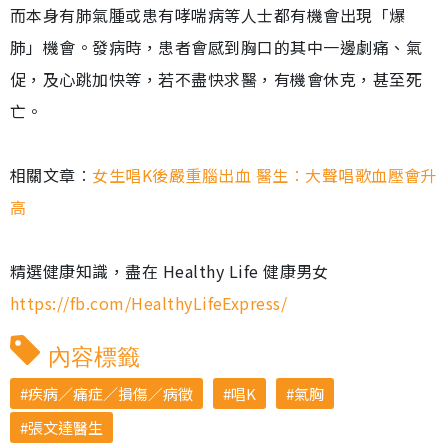
而本身有肺氣腫或患有哮喘病等人士都有機會出現「爆
肺」機會。發病時，患者會感到胸口的其中一邊劇痛、氣
促，及心跳加快等，若不盡快求醫，有機會休克，甚至死
亡。
相關文章︰
女生唱K後嚴重腦出血 醫生︰大聲唱歌血壓會升
高
精選健康知識，盡在 Healthy Life 健康男女
https://fb.com/HealthyLifeExpress/
內容標籤
疾病／痛症／損傷／病徵
唱K
氣胸
張文達醫生