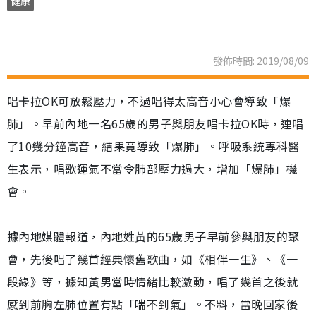
健康
發佈時間: 2019/08/09
唱卡拉OK可放鬆壓力，不過唱得太高音小心會導致「爆
肺」。早前內地一名65歲的男子與朋友唱卡拉OK時，連唱
了10幾分鐘高音，結果竟導致「爆肺」。呼吸系統專科醫
生表示，唱歌運氣不當令肺部壓力過大，增加「爆肺」機
會。
據內地媒體報道，內地姓黃的65歲男子早前參與朋友的聚
會，先後唱了幾首經典懷舊歌曲，如《相伴一生》、《一
段緣》等，據知黃男當時情緒比較激動，唱了幾首之後就
感到前胸左肺位置有點「喘不到氣」。不料，當晚回家後