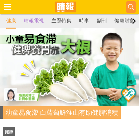
健康
晴報電視
主題特集
時事
副刊
健康財富
幼童易食滯 白蘿蔔鮮淮山有助健脾消積
健康