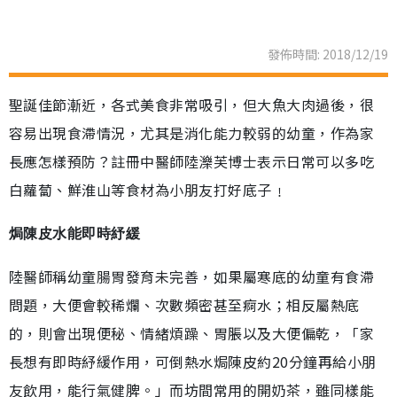
發佈時間: 2018/12/19
聖誕佳節漸近，各式美食非常吸引，但大魚大肉過後，很
容易出現食滯情況，尤其是消化能力較弱的幼童，作為家
長應怎樣預防？註冊中醫師陸濼芙博士表示日常可以多吃
白蘿蔔、鮮淮山等食材為小朋友打好底子﹗
焗陳皮水能即時紓緩
陸醫師稱幼童腸胃發育未完善，如果屬寒底的幼童有食滯
問題，大便會較稀爛、次數頻密甚至痾水；相反屬熱底
的，則會出現便秘、情緒煩躁、胃脹以及大便偏乾，「家
長想有即時紓緩作用，可倒熱水焗陳皮約20分鐘再給小朋
友飲用，能行氣健脾。」而坊間常用的開奶茶，雖同樣能