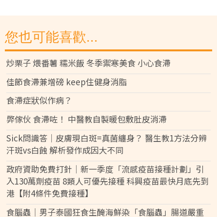
您也可能喜歡...
炒栗子 煨番薯 糯米飯 冬季禦寒美食 小心食滯
佳節食滯兼增磅 keep住健身消脂
食滯症狀似作病？
弊傢伙 食滯咗！ 中醫教自製暖包敷肚皮消滯
Sick問識答｜皮膚現白斑=真菌纏身？ 醫生教1方法分辨
汗斑vs白蝕 解析發作成因大不同
政府資助免費打針｜新一季度「流感疫苗接種計劃」引
入130萬劑疫苗 8類人可優先接種 科興疫苗最快月底先到
港【附4條件免費接種】
食腦蟲｜男子泰國狂食生醃海鮮染「食腦蟲」腸道嚴重