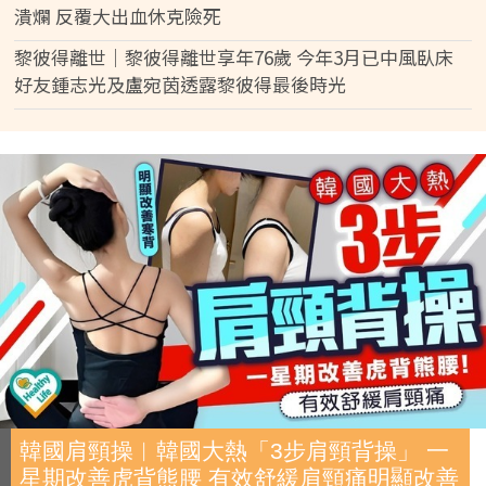
潰爛 反覆大出血休克險死
黎彼得離世｜黎彼得離世享年76歲 今年3月已中風臥床
好友鍾志光及盧宛茵透露黎彼得最後時光
韓國肩頸操︱韓國大熱「3步肩頸背操」 一
星期改善虎背熊腰 有效舒緩肩頸痛明顯改善