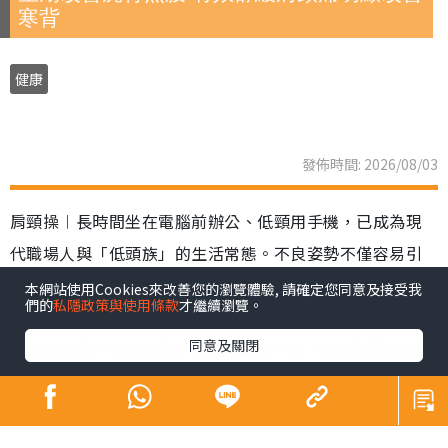
寒背
健康
發佈時間: 2026/08/03
肩頸操︱長時間坐在電腦前辦公、低頸用手機，已成為現
代職場人與「低頭族」的生活常態。不良姿勢不僅容易引
發肩頸肌肉過度緊繃與酸痛，長期下來更可能導致「駝
本網站使用Cookies來改善您的瀏覽體驗, 請確定您同意及接受我
們的
私隱政策與使用條款
才繼續瀏覽。
背、圓肩」等體態問題，在視覺上增添厚重肉感，影響整
同意及關閉
體精神面貌。韓國社群平台近期興起一套「3步肩頸背伸展
操」，每日只需3分鐘，簡單幾個動作，有效解決肩頸僵硬
與緊繃等狀況。