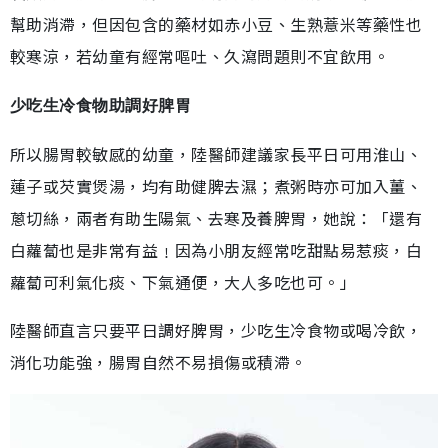
幫助消滯，但因包含的藥材如赤小豆、生熟薏米等藥性也
較寒涼，若幼童有經常嘔吐、久瀉問題則不宜飲用。
少吃生冷食物助調好脾胃
所以腸胃較敏感的幼童，陸醫師建議家長平日可用淮山、
蓮子或芡實煲湯，均有助健脾去濕；煮粥時亦可加入薑、
蔥切絲，兩者有助生陽氣、去寒及養脾胃，她說：「還有
白蘿蔔也是非常有益﹗因為小朋友經常吃甜點易惹痰，白
蘿蔔可利氣化痰、下氣通便，大人多吃也可。」
陸醫師直言只要平日調好脾胃，少吃生冷食物或喝冷飲，
消化功能強，腸胃自然不易損傷或積滯。