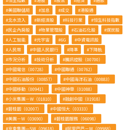
恒生指數
港股
股票
經濟
通脹
美國聯儲局
加息
成交
港股通
北水流入
新經濟股
科技行業
恒生科技指數
民企內房股
物業管理股
石油石化股
煤炭股
人工智能
元宇宙
6G
中資電訊股
人民幣
中國人民銀行
降準
下降軌
市況分析
技術分析
騰訊控股（00700）
中國電信（00728）
中國聯通（00762）
中國石油股份（00857）
中國海洋石油（00883）
中國移動（00941）
中國神華（01088）
小米集團－W（01810）
融創中國（01918）
碧桂園（02007）
中國恒大（03333）
美團－W（03690）
碧桂園服務（06098）
京東集團—SW（09618）
阿里巴巴－W（09988）