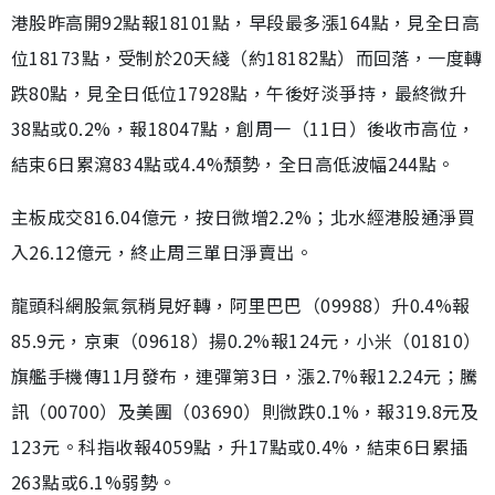
港股昨高開92點報18101點，早段最多漲164點，見全日高
位18173點，受制於20天綫（約18182點）而回落，一度轉
跌80點，見全日低位17928點，午後好淡爭持，最終微升
38點或0.2%，報18047點，創周一（11日）後收市高位，
結束6日累瀉834點或4.4%頹勢，全日高低波幅244點。
主板成交816.04億元，按日微增2.2%；北水經港股通淨買
入26.12億元，終止周三單日淨賣出。
龍頭科網股氣氛稍見好轉，阿里巴巴（09988）升0.4%報
85.9元，京東（09618）揚0.2%報124元，小米（01810）
旗艦手機傳11月發布，連彈第3日，漲2.7%報12.24元；騰
訊（00700）及美團（03690）則微跌0.1%，報319.8元及
123元。科指收報4059點，升17點或0.4%，結束6日累插
263點或6.1%弱勢。