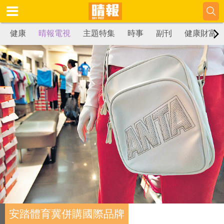
健康
晴報電視
主題特集
時事
副刊
健康財富
安踏體育冀併購國際品牌