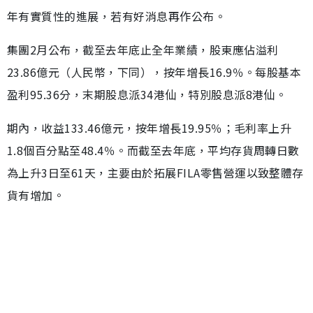
年有實質性的進展，若有好消息再作公布。
集團2月公布，截至去年底止全年業績，股東應佔溢利
23.86億元（人民幣，下同），按年增長16.9％。每股基本
盈利95.36分，末期股息派34港仙，特別股息派8港仙。
期內，收益133.46億元，按年增長19.95％；毛利率上升
1.8個百分點至48.4％。而截至去年底，平均存貨周轉日數
為上升3日至61天，主要由於拓展FILA零售營運以致整體存
貨有增加。