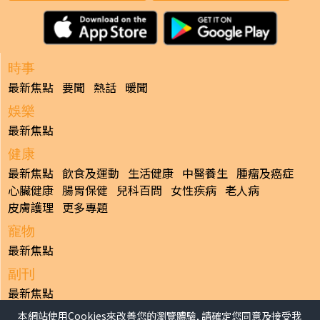
時事
最新焦點
要聞
熱話
暖聞
娛樂
最新焦點
健康
最新焦點
飲食及運動
生活健康
中醫養生
腫瘤及癌症
心臟健康
腸胃保健
兒科百問
女性疾病
老人病
皮膚護理
更多專題
寵物
最新焦點
副刊
最新焦點
本網站使用Cookies來改善您的瀏覽體驗, 請確定您同意及接受我
日報