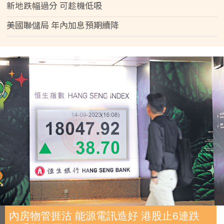
新地跌幅過分 可趁機低吸
美國聯儲局 年內加息預期續降
內房物管捱沽 能源電訊造好 港股止6連跌