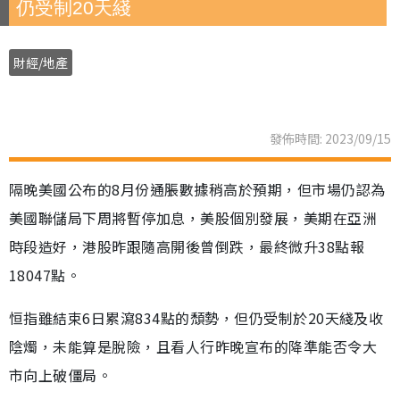
仍受制20天綫
財經/地產
發佈時間: 2023/09/15
隔晚美國公布的8月份通脹數據稍高於預期，但市場仍認為
美國聯儲局下周將暫停加息，美股個別發展，美期在亞洲
時段造好，港股昨跟隨高開後曾倒跌，最終微升38點報
18047點。
恒指雖結束6日累瀉834點的頹勢，但仍受制於20天綫及收
陰燭，未能算是脫險，且看人行昨晚宣布的降準能否令大
市向上破僵局。