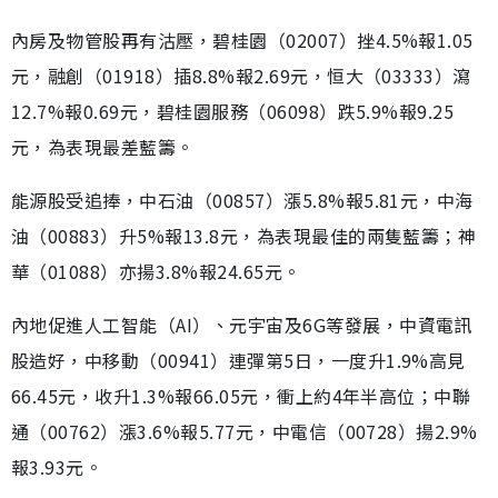
內房及物管股再有沽壓，碧桂園（02007）挫4.5%報1.05
元，融創（01918）插8.8%報2.69元，恒大（03333）瀉
12.7%報0.69元，碧桂園服務（06098）跌5.9%報9.25
元，為表現最差藍籌。
能源股受追捧，中石油（00857）漲5.8%報5.81元，中海
油（00883）升5%報13.8元，為表現最佳的兩隻藍籌；神
華（01088）亦揚3.8%報24.65元。
內地促進人工智能（AI）、元宇宙及6G等發展，中資電訊
股造好，中移動（00941）連彈第5日，一度升1.9%高見
66.45元，收升1.3%報66.05元，衝上約4年半高位；中聯
通（00762）漲3.6%報5.77元，中電信（00728）揚2.9%
報3.93元。