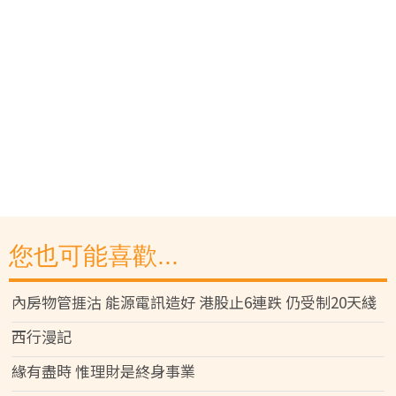
您也可能喜歡...
內房物管捱沽 能源電訊造好 港股止6連跌 仍受制20天綫
西行漫記
緣有盡時 惟理財是終身事業