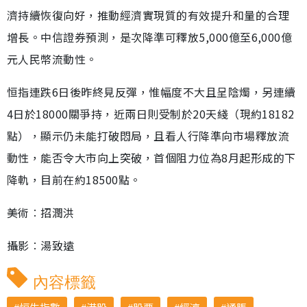
濟持續恢復向好，推動經濟實現質的有效提升和量的合理
增長。中信證券預測，是次降準可釋放5,000億至6,000億
元人民幣流動性。
恒指連跌6日後昨終見反彈，惟幅度不大且呈陰燭，另連續
4日於18000關爭持，近兩日則受制於20天綫（現約18182
點），顯示仍未能打破悶局，且看人行降準向市場釋放流
動性，能否令大市向上突破，首個阻力位為8月起形成的下
降軌，目前在約18500點。
美術︰招潤洪
攝影︰湯致遠
內容標籤