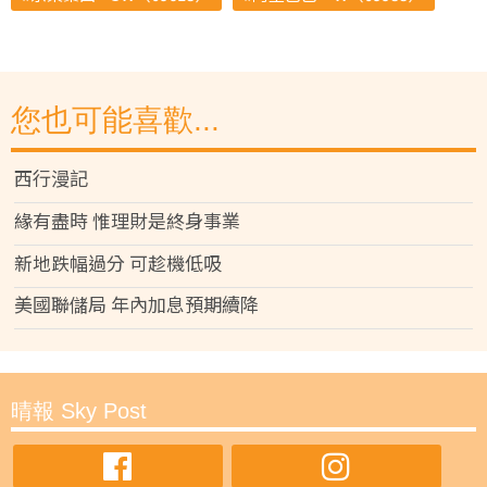
您也可能喜歡...
西行漫記
緣有盡時 惟理財是終身事業
新地跌幅過分 可趁機低吸
美國聯儲局 年內加息預期續降
晴報 Sky Post