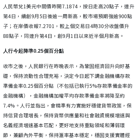
人民幣兌1美元中間價昨開7.1874，按日走高20點子，連升
第4日，續創9月5日後逾一周新高，較市場預期強逾900點
子；在岸價收報7.2701，較上個交易日4時30分收盤價升
88點子，同連升第4日，創9月1日以來近半個月新高。
人行今起降準0.25個百分點
收市之後，人民銀行在昨晚表示，為鞏固經濟回升向好基
礎，保持流動性合理充裕，決定今日起下調金融機構存款
準備金率0.25個百分點（不包括已執行5%存款準備金率的
金融機構），金融機構加權平均存款準備金率將降至約
7.4%。人行並指出，會精準有力實施好穩健貨幣政策，保
持信貸合理增長，保持貨幣供應量和社會融資規模增速與
名義經濟增速基本匹配，更好地支持重點領域和薄弱環
節，兼顧內外平衡，保持滙率基本穩定，穩固支援實體經