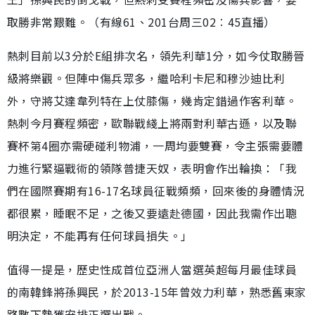
取勝非常艱難。（有線61、201台周三02︰45直播）
熱刺目前以3分於E組排次名，領先利華1分，如今仗取勝晉
級將樂觀。但陣中傷兵眾多，繼哈利卡尼和穆沙迪比利
外，守將艾達韋列特在上仗膝傷，幾肯定錯過作客利華。
熱刺今月賽程頻密，歐聯戰綫上將兩對利華古遜，以及聯
賽杯第4圈亦需硬碰利物浦，一周均要雙賽，令主張需要體
力進行緊逼戰術的領隊普捷天奴，表明會作出輪換：「我
們在國際賽期有16-17名球員征戰頻頻，回來後的身體情況
都很累，睡眠不足，之後又要遠赴德國，因此我需作出聰
明決定，不能再有任何球員損失。」
值得一提是，歷史性成首位亞洲人當選英超每月最佳球員
的南韓鋒將孫興民，於2013-15年曾效力利華，熟悉舊東家
路數下勢獲安排正選出戰。