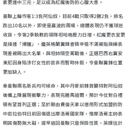
素更連中三元，足以成為紅魔後防的心腹大患。
曼聯上輪作客1:3負阿仙奴，目前4戰只取得2勝2負，排名
跌出10名以外，即使是贏波的兩場，總體表現仍不獲球迷
收貨，令第2季執教的領隊坦哈格壓力日增。紅魔更衣室更
是接連「爆鑊」，繼英格蘭翼鋒查頓辛祖不滿被指操練表
現差被踢出大名單，與坦帥隔空罵戰後，正選巴西右翼安
東尼因身陷涉打女性的官非而暫時休假，令曼聯翼鋒位置
更加缺人。
幸曼聯兩名新兵均可候命，其中丹麥前鋒賀蘭特對阿仙奴
後備上陣展現衝擊力，表現完勝馬迪爾，預計今仗對白禮
頓有望首列正選；至於剛由費倫天拿以借用形式加盟的防
中岩拉伯特日前因傷退出摩洛哥國家隊，惟摩洛哥主帥表
明其傷勢無大礙，提早返回曼聯只是保險性質，英媒估計