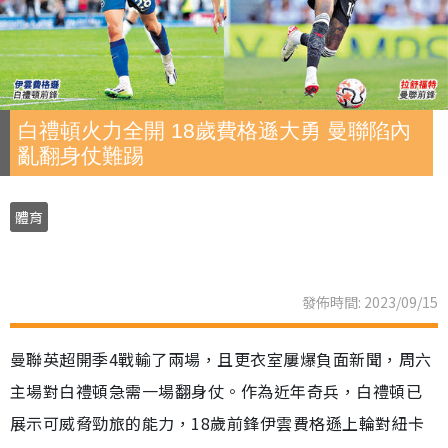
白禮頓火力全開 18歲費格遜大勇 曼聯陷內
亂翻身仗難踢
體育
發佈時間: 2023/09/15
曼聯英超開季4戰輸了兩場，且更衣室屢爆負面新聞，周六
主場對白禮頓急需一場翻身仗。作為近年奇兵，白禮頓已
展示可威脅勁旅的能力，18歲前鋒伊雲費格遜上輪對紐卡