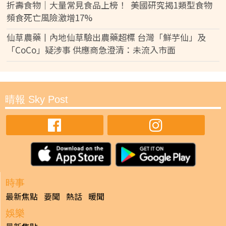
折壽食物｜大量常見食品上榜！ 美國研究揭1類型食物
頻食死亡風險激增17%
仙草農藥丨內地仙草驗出農藥超標 台灣「鮮芋仙」及
「CoCo」疑涉事 供應商急澄清：未流入市面
晴報 Sky Post
時事
最新焦點
要聞
熱話
暖聞
娛樂