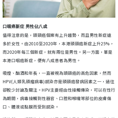
口咽癌新症 男性佔八成
值得注意的是，頭頸癌個案有上升趨勢，而且男性新症遠
多於女性。由2010至2020年，本港頭頸癌新症上升25%，
而2020年每三個新症，就有兩位是男性。另一方面，單是
本港口咽癌新症，便有八成患者為男性。
吸煙、酗酒和年長，一直被視為頭頸癌的高危因素，然而
HPV(人類乳頭瘤病毒)感染亦是頭頸癌發病因素之一，過往
卻較少討論及關注。HPV主要經由性接觸傳染，可以在性行
為期間，病毒接觸到性器官、口腔和喉嚨等部位的皮膚傷
口、體液或黏膜而受到感染。