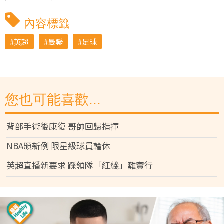
內容標籤
英超
曼聯
足球
您也可能喜歡...
背部手術後康復 哥帥回歸指揮
NBA頒新例 限星級球員輪休
英超直播新要求 踩領隊「紅綫」難實行