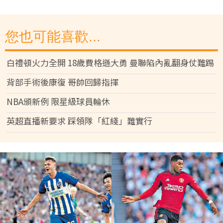
您也可能喜歡...
白禮頓火力全開 18歲費格遜大勇 曼聯陷內亂翻身仗難踢
背部手術後康復 哥帥回歸指揮
NBA頒新例 限星級球員輪休
英超直播新要求 踩領隊「紅綫」難實行