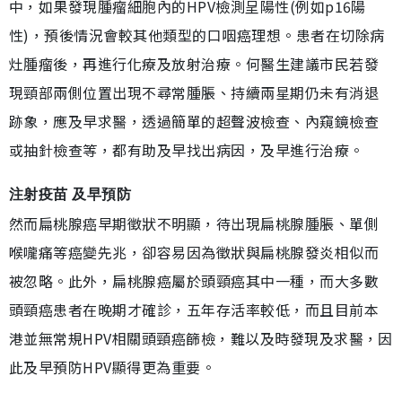
中，如果發現腫瘤細胞內的HPV檢測呈陽性(例如p16陽
性)，預後情況會較其他類型的口咽癌理想。患者在切除病
灶腫瘤後，再進行化療及放射治療。何醫生建議市民若發
現頸部兩側位置出現不尋常腫脹、持續兩星期仍未有消退
跡象，應及早求醫，透過簡單的超聲波檢查、內窺鏡檢查
或抽針檢查等，都有助及早找出病因，及早進行治療。
注射疫苗 及早預防
然而扁桃腺癌早期徵狀不明顯，待出現扁桃腺腫脹、單側
喉嚨痛等癌變先兆，卻容易因為徵狀與扁桃腺發炎相似而
被忽略。此外，扁桃腺癌屬於頭頸癌其中一種，而大多數
頭頸癌患者在晚期才確診，五年存活率較低，而且目前本
港並無常規HPV相關頭頸癌篩檢，難以及時發現及求醫，因
此及早預防HPV顯得更為重要。