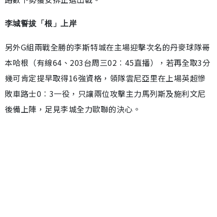
李城誓拔「根」上岸
另外G組兩戰全勝的李斯特城在主場迎擊次名的丹麥球隊哥
本哈根（有線64、203台周三02︰45直播），若再全取3分
幾可肯定提早取得16強資格，領隊雲尼亞里在上場英超慘
敗車路士0︰3一役，只讓兩位攻擊主力馬列斯及施利文尼
後備上陣，足見李城全力歐聯的決心。