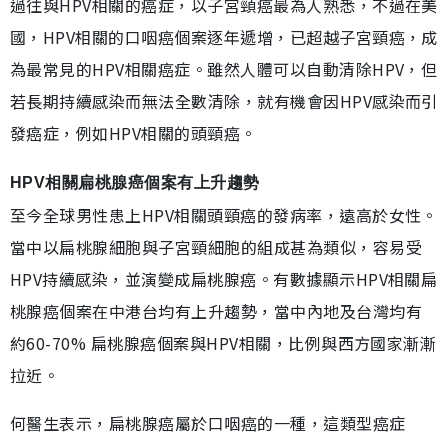
過往與HPV相關的癌症，以子宮頸癌最為人熟悉，不過在美
國，HPV相關的口咽癌個案逐年遞增，已超越子宮頸癌，成
為最常見的HPV相關癌症。雖然人體可以自動清除HPV，但
若長期持續感染而無法全數清除，就有機會因HPV感染而引
發癌症，例如HPV相關的頭頸癌。
HPV相關扁桃腺癌個案有上升趨勢
至今全球男性患上HPV相關頭頸癌的發病率，遠高於女性。
當中以扁桃腺細胞與子宮頸細胞的組成甚為類似，容易受
HPV持續感染，並演變成扁桃腺癌。有數據顯示HPV相關扁
桃腺癌個案在中港台均有上升趨勢，當中內地及台灣均有
約60-70% 扁桃腺癌個案與HPV相關，比例與西方國家漸漸
拉近。
何醫生表示，扁桃腺癌屬於口咽癌的一種，這類型癌症