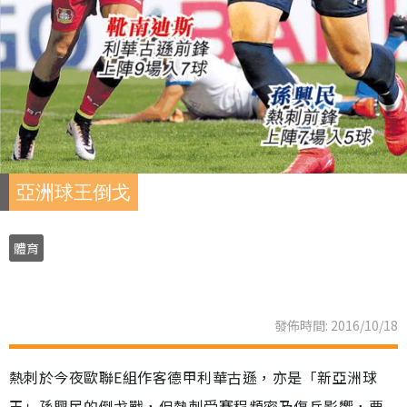
亞洲球王倒戈
體育
發佈時間: 2016/10/18
熱刺於今夜歐聯E組作客德甲利華古遜，亦是「新亞洲球
王」孫興民的倒戈戰，但熱刺受賽程頻密及傷兵影響，要