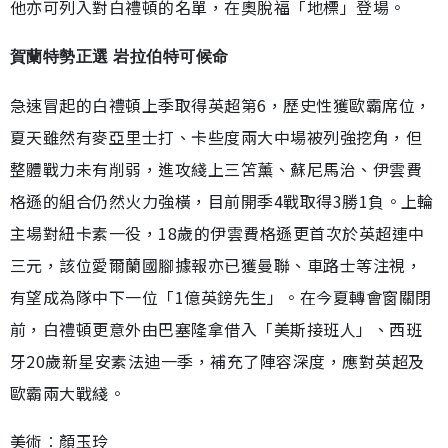
他亦可列入對白禮頓的名單，在奧脫福「地標」登場。
賀蘭特勢正選 岩拉伯特可候命
急速冒起的白禮頓上季取得英超第6，歷史性獲歐霸席位，
夏天雖然有麥亞里士打、卡些度兩大中場被列強挖角，但
整體戰力未有削弱，進攻綫上三笘薰、蘇尼馬治、伊雲費
格遜的組合仍然火力強橫，目前開季4戰取得3勝1負。上輪
主場對紐卡素一役，18歲的伊雲費格遜更首次於英超連中
三元，該位愛爾蘭國腳據報亦已獲曼聯、車路士等注視，
有望成為隊中下一位「1億英鎊先生」。在今夏轉會窗關閉
前，白禮頓更意外由巴塞隆拿借入「美斯接班人」、西班
牙20歲新星安素法迪一季，補充了陣容深度，應對英超及
歐霸兩大戰綫。
美術︰顏玉玲