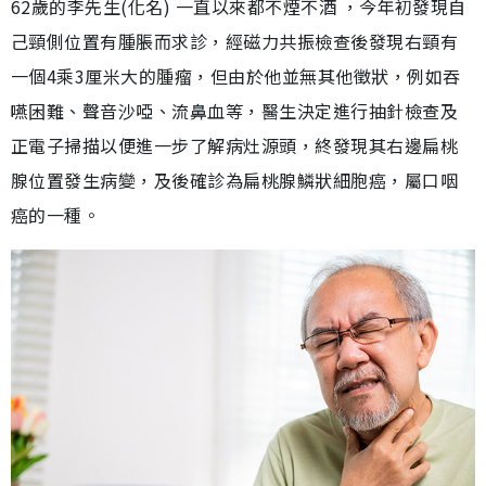
62歲的李先生(化名) 一直以來都不煙不酒 ，今年初發現自
己頸側位置有腫脹而求診，經磁力共振檢查後發現右頸有
一個4乘3厘米大的腫瘤，但由於他並無其他徵狀，例如吞
嚥困難、聲音沙啞、流鼻血等，醫生決定進行抽針檢查及
正電子掃描以便進一步了解病灶源頭，終發現其右邊扁桃
腺位置發生病變，及後確診為扁桃腺鱗狀細胞癌，屬口咽
癌的一種。