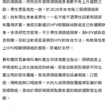
現的頭頸癌，然而近年發現頭頸癌患者數字有上升趨勢之
餘，男性更是高危一族。於2020年本地每三個頭頸癌新
症，就有兩位患者是男性。一名不煙不酒男性因單側頸部
有腫塊求醫，後經診斷確診HPV相關扁桃腺癌並已有擴散跡
象。多項研究亦發現，不少男性頭頸癌個案，與HPV感染息
息相關。目前注射疫苗是預防HPV的有效方法，有助降低患
上HPV相關頭頸癌的風險，防範於未然。
養和醫院耳鼻喉科專科醫生何頌偉醫生指出，頭頸癌是上
呼吸道和上消化道癌症的統稱，即是從臉部到頸部不同位
置出現的惡性腫瘤，常見頭頸癌種類包括鼻咽癌、口腔
癌、咽喉癌與口咽癌等。大約九成頭頸癌腫瘤類型屬於鱗
狀細胞癌，源自於頭部與頸部黏膜表面的鱗狀細胞發生病
變。