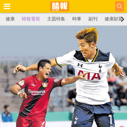
健康
晴報電視
主題特集
時事
副刊
健康財富