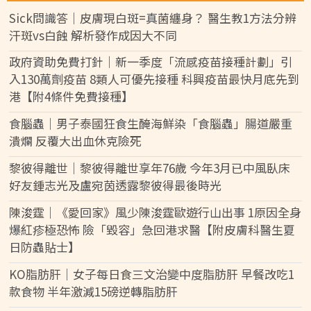
Sick問識答｜皮膚現白斑=真菌纏身？ 醫生教1方法分辨
汗斑vs白蝕 解析發作成因大不同
政府資助免費打針｜新一季度「流感疫苗接種計劃」引
入130萬劑疫苗 8類人可優先接種 科興疫苗最快月底先到
港【附4條件免費接種】
食腦蟲｜男子泰國狂食生醃海鮮染「食腦蟲」腸道嚴重
潰爛 反覆大出血休克險死
黎彼得離世｜黎彼得離世享年76歲 今年3月已中風臥床
好友鍾志光及盧宛茵透露黎彼得最後時光
陳浚霆｜《愛回家》風少陳浚霆歐遊行山出事 1原因全身
爆紅疹極恐怖 險「毀容」急回港求醫【附皮膚科醫生夏
日防蟲貼士】
KO脂肪肝｜女子每日食三文治變中度脂肪肝 早餐改吃1
款食物 半年激減15磅逆轉脂肪肝