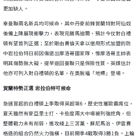
更加缺人。
幸曼聯兩名新兵均可候命，其中丹麥前鋒賀蘭特對阿仙奴
後備上陣展現衝擊力，表現完勝馬迪爾，預計今仗對白禮
頓有望首列正選；至於剛由費倫天拿以借用形式加盟的防
中岩拉伯特日前因傷退出摩洛哥國家隊，惟摩洛哥主帥表
明其傷勢無大礙，提早返回曼聯只是保險性質，英媒估計
他亦可列入對白禮頓的名單，在奧脫福「地標」登場。
賀蘭特勢正選 岩拉伯特可候命
急速冒起的白禮頓上季取得英超第6，歷史性獲歐霸席位，
夏天雖然有麥亞里士打、卡些度兩大中場被列強挖角，但
整體戰力未有削弱，進攻綫上三笘薰、蘇尼馬治、伊雲費
格遜的組合仍然火力強橫，目前開季4戰取得3勝1負。上輪