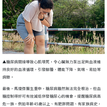
▲糖尿病間接導致心肌壞死，令心臟無力泵出足夠血液維
持良好的血液循環，引發腳腫、體能下降、氣喘、易攰等
病徵。
最後，馬焌傑醫生重申，糖尿病雖然無法完全根治，但血
糖控制得好可有效減低併發糖尿心的機會，提醒糖尿病高
危一族，例如年齡45歲以上、有肥胖問題、有家族病史，