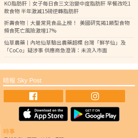
KO脂肪肝｜女子每日食三文治變中度脂肪肝 早餐改吃1
款食物 半年激減15磅逆轉脂肪肝
折壽食物｜大量常見食品上榜！ 美國研究揭1類型食物
頻食死亡風險激增17%
仙草農藥丨內地仙草驗出農藥超標 台灣「鮮芋仙」及
「CoCo」疑涉事 供應商急澄清：未流入市面
晴報 Sky Post
時事