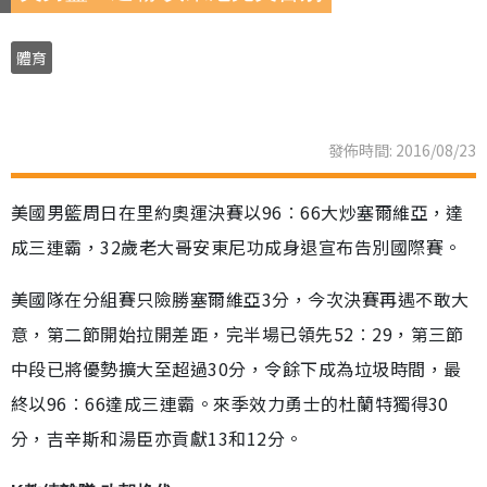
體育
發佈時間: 2016/08/23
美國男籃周日在里約奧運決賽以96︰66大炒塞爾維亞，達
成三連霸，32歲老大哥安東尼功成身退宣布告別國際賽。
美國隊在分組賽只險勝塞爾維亞3分，今次決賽再遇不敢大
意，第二節開始拉開差距，完半場已領先52︰29，第三節
中段已將優勢擴大至超過30分，令餘下成為垃圾時間，最
終以96︰66達成三連霸。來季效力勇士的杜蘭特獨得30
分，吉辛斯和湯臣亦貢獻13和12分。