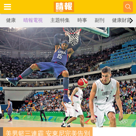
健康
晴報電視
主題特集
時事
副刊
健康財富
美男籃三連霸 安東尼完美告別