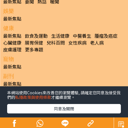
最新焦點
要聞
熱話
暖聞
娛樂
最新焦點
健康
最新焦點
飲食及運動
生活健康
中醫養生
腫瘤及癌症
心臟健康
腸胃保健
兒科百問
女性疾病
老人病
皮膚護理
更多專題
寵物
最新焦點
副刊
最新焦點
本網站使用Cookies來改善您的瀏覽體驗, 請確定您同意及接受我
日報
們的
私隱政策與使用條款
才繼續瀏覽。
揭頁版
港聞
財經/地產
中國/國際
娛樂
Healthy Life
生活副刊
親子/教育
體育
專題/人物
昔日晴報
同意及關閉
香港經濟日報版權所有©2026