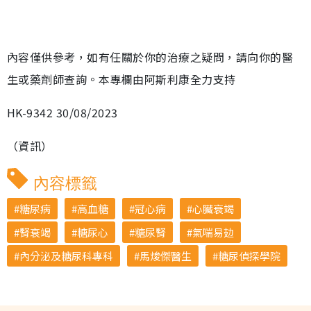
內容僅供參考，如有任關於你的治療之疑問，請向你的醫
生或藥劑師查詢。本專欄由阿斯利康全力支持
HK-9342 30/08/2023
（資訊）
內容標籤
糖尿病
高血糖
冠心病
心臟衰竭
腎衰竭
糖尿心
糖尿腎
氣喘易攰
內分泌及糖尿科專科
馬焌傑醫生
糖尿偵探學院