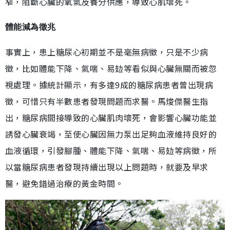
窄，阻斷心臟的氧氣及養分供應，導致心肌壞死。
體能減為徵兆
事實上，患上糖尿心初期並不是毫無病徵，只是不少病
徵，比如體能下降、氣喘、易攰等看似與心臟無關而被忽
視處理。據統計顯示，有多達9成的糖尿病患者曾出現病
徵，可惜只有半數患者發現問題而求醫。馬焌傑醫生指
出，糖尿病間接導致的心臟肌肉壞死，會影響心臟功能並
誘發心臟衰竭，至使心臟因無力泵出足夠血液維持良好的
血液循環，引發腳腫、體能下降、氣喘、易攰等病徵，所
以當糖尿病患者發現持續出現以上問題時，就要及早求
醫，避免錯過治療的黃金時間。