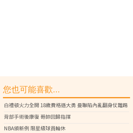
您也可能喜歡...
白禮頓火力全開 18歲費格遜大勇 曼聯陷內亂翻身仗難踢
背部手術後康復 哥帥回歸指揮
NBA頒新例 限星級球員輪休