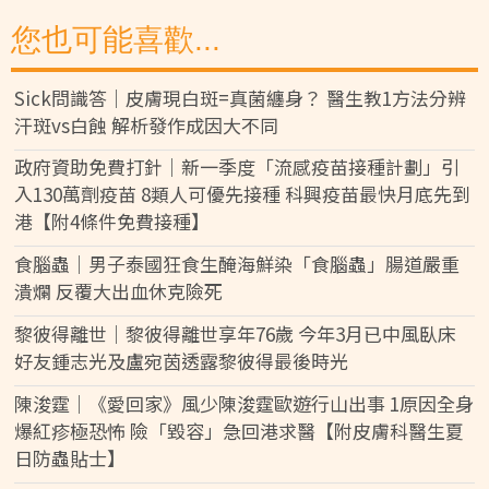
您也可能喜歡...
Sick問識答｜皮膚現白斑=真菌纏身？ 醫生教1方法分辨
汗斑vs白蝕 解析發作成因大不同
政府資助免費打針｜新一季度「流感疫苗接種計劃」引
入130萬劑疫苗 8類人可優先接種 科興疫苗最快月底先到
港【附4條件免費接種】
食腦蟲｜男子泰國狂食生醃海鮮染「食腦蟲」腸道嚴重
潰爛 反覆大出血休克險死
黎彼得離世｜黎彼得離世享年76歲 今年3月已中風臥床
好友鍾志光及盧宛茵透露黎彼得最後時光
陳浚霆｜《愛回家》風少陳浚霆歐遊行山出事 1原因全身
爆紅疹極恐怖 險「毀容」急回港求醫【附皮膚科醫生夏
日防蟲貼士】