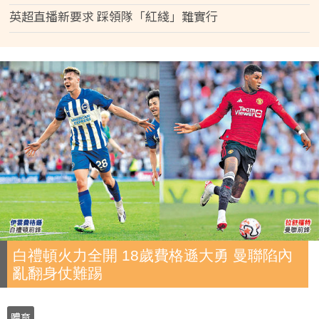
英超直播新要求 踩領隊「紅綫」難實行
白禮頓火力全開 18歲費格遜大勇 曼聯陷內
亂翻身仗難踢
體育