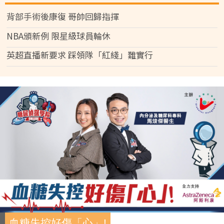
背部手術後康復 哥帥回歸指揮
NBA頒新例 限星級球員輪休
英超直播新要求 踩領隊「紅綫」難實行
血糖失控好傷「心」!