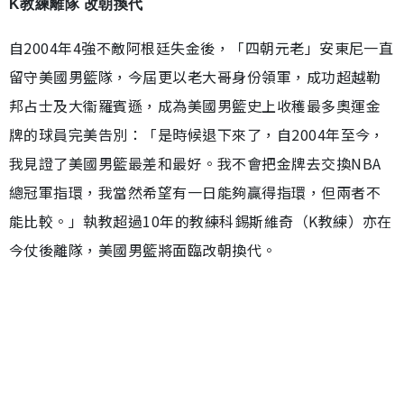
K教練離隊 改朝換代
自2004年4強不敵阿根廷失金後，「四朝元老」安東尼一直
留守美國男籃隊，今屆更以老大哥身份領軍，成功超越勒
邦占士及大衞羅賓遜，成為美國男籃史上收穫最多奧運金
牌的球員完美告別：「是時候退下來了，自2004年至今，
我見證了美國男籃最差和最好。我不會把金牌去交換NBA
總冠軍指環，我當然希望有一日能夠贏得指環，但兩者不
能比較。」執教超過10年的教練科錫斯維奇（K教練）亦在
今仗後離隊，美國男籃將面臨改朝換代。