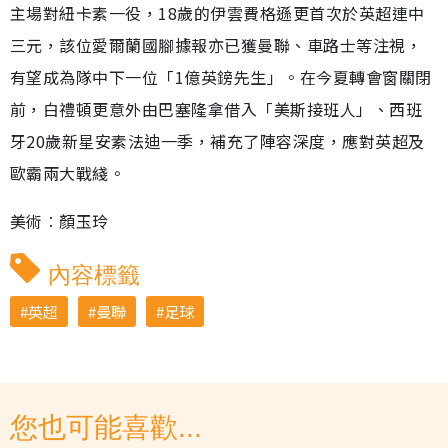
主場對紐卡素一役，18歲的伊雲費格遜更首次於英超連中
三元，該位愛爾蘭國腳據報亦已獲曼聯、車路士等注視，
有望成為隊中下一位「1億英鎊先生」。在今夏轉會窗關閉
前，白禮頓更意外由巴塞隆拿借入「美斯接班人」、西班
牙20歲新星安素法迪一季，補充了陣容深度，應對英超及
歐霸兩大戰綫。
美術︰顏玉玲
內容標籤
英超
曼聯
足球
您也可能喜歡...