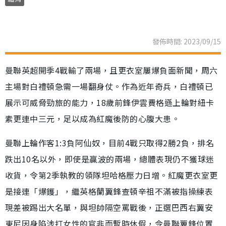
發佈時間: 2023/09/15
曼聯英超開季4戰輸了兩場，且更衣室屢爆負面新聞，周六
主場對白禮頓急需一場翻身仗。作為近年奇兵，白禮頓已
展示可威脅勁旅的能力，18歲前鋒伊雲費格遜上輪對紐卡
素更連中三元，足以成為紅魔後防的心腹大患。
曼聯上輪作客1:3負阿仙奴，目前4戰只取得2勝2負，排名
跌出10名以外，即使是贏波的兩場，總體表現仍不獲球迷
收貨，令第2季執教的領隊坦哈格壓力日增。紅魔更衣室更
是接連「爆鑊」，繼英格蘭翼鋒查頓辛祖不滿被指操練表
現差被踢出大名單，與坦帥隔空罵戰後，正選巴西右翼安
東尼因身陷涉打女性的官非而暫時休假，令曼聯翼鋒位置