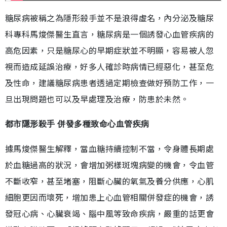
糖尿病被稱之為隱形殺手並不是浪得虛名，內分泌及糖尿
科專科馬焌傑醫生直言，糖尿病是一個誘發心血管疾病的
高危因素，只是糖尿心的早期症狀並不明顯，容易被人忽
視而造成延誤治療，好多人確診時病情已經惡化，甚至危
及性命，建議糖尿病患者透過定期檢查做好預防工作，一
旦出現問題也可以及早處理及治療，防患於未然。
都市隱形殺手 併發多種致命心血管疾病
據馬焌傑醫生解釋，當血糖持續控制不當，令身體長期處
於血糖過高的狀況，會增加粥樣斑塊病變的機會，令血管
不斷收窄，甚至堵塞，阻斷心臟的氧氣及養分供應，心肌
細胞更因而壞死，增加患上心血管相關併發症的機會，誘
發冠心病、心臟衰竭、腦中風等致命疾病，嚴重的話更會