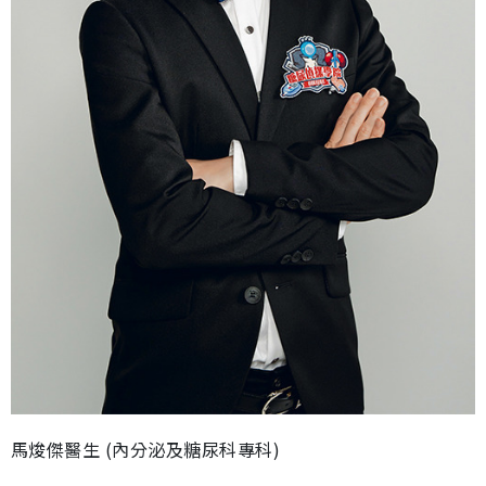
馬焌傑醫生 (內分泌及糖尿科專科)