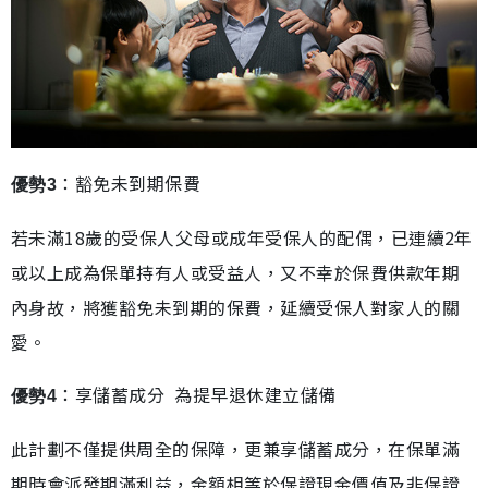
：豁免未到期保費
優勢3
若未滿18歲的受保人父母或成年受保人的配偶，已連續2年
或以上成為保單持有人或受益人，又不幸於保費供款年期
內身故，將獲豁免未到期的保費，延續受保人對家人的關
愛。
：享儲蓄成分 為提早退休建立儲備
優勢4
此計劃不僅提供周全的保障，更兼享儲蓄成分，在保單滿
期時會派發期滿利益，金額相等於保證現金價值及非保證