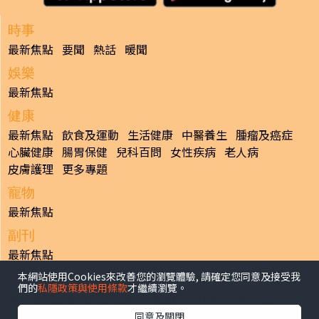
時事
最新焦點
要聞
熱話
暖聞
娛樂
最新焦點
健康
最新焦點
飲食及運動
生活健康
中醫養生
腫瘤及癌症
心臟健康
腸胃保健
兒科百問
女性疾病
老人病
皮膚護理
更多專題
寵物
最新焦點
副刊
最新焦點
本網站使用Cookies來改善您的瀏覽體驗, 請確定您同意及接受我
日報
們的
私隱政策與使用條款
才繼續瀏覽。
揭頁版
港聞
財經/地產
中國/國際
娛樂
Healthy Life
生活副刊
親子/教育
體育
專題/人物
昔日晴報
同意及關閉