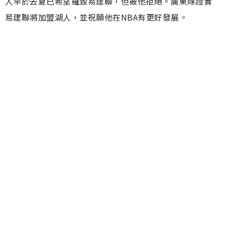
人早於去夏已希望羅致易建聯，但被他拒絕。廣東隊證實
易建聯將加盟湖人，並祝願他在NBA有更好發展。