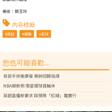
美術︰顏玉玲
內容標籤
英超
曼聯
足球
您也可能喜歡...
背部手術後康復 哥帥回歸指揮
NBA頒新例 限星級球員輪休
英超直播新要求 踩領隊「紅綫」難實行