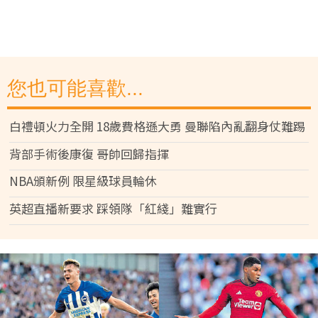
您也可能喜歡...
白禮頓火力全開 18歲費格遜大勇 曼聯陷內亂翻身仗難踢
背部手術後康復 哥帥回歸指揮
NBA頒新例 限星級球員輪休
英超直播新要求 踩領隊「紅綫」難實行