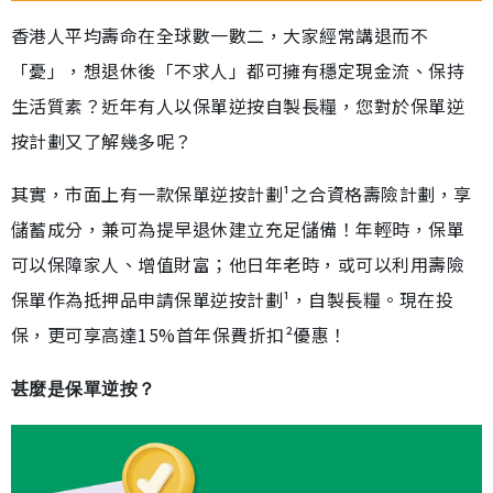
香港人平均壽命在全球數一數二，大家經常講退而不
「憂」，想退休後「不求人」都可擁有穩定現金流、保持
生活質素？近年有人以保單逆按自製長糧，您對於保單逆
按計劃又了解幾多呢？
其實，市面上有一款保單逆按計劃¹之合資格壽險計劃，享
儲蓄成分，兼可為提早退休建立充足儲備！年輕時，保單
可以保障家人、增值財富；他日年老時，或可以利用壽險
保單作為抵押品申請保單逆按計劃¹，自製長糧。現在投
保，更可享高達15%首年保費折扣²優惠！
甚麼是保單逆按？