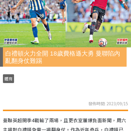
白禮頓火力全開 18歲費格遜大勇 曼聯陷內
亂翻身仗難踢
體育
發佈時間: 2023/09/15
曼聯英超開季4戰輸了兩場，且更衣室屢爆負面新聞，周六
主場對白禮頓急需一場翻身仗。作為近年奇兵，白禮頓已