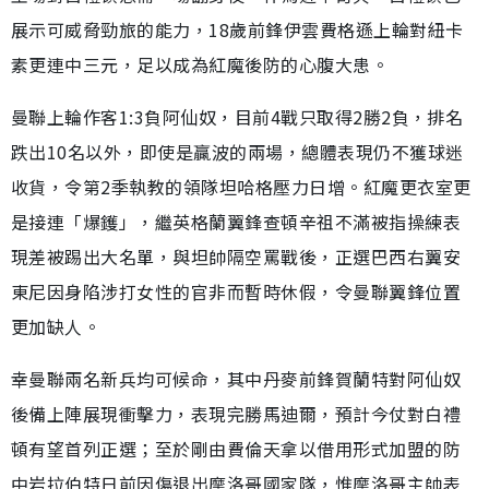
展示可威脅勁旅的能力，18歲前鋒伊雲費格遜上輪對紐卡
素更連中三元，足以成為紅魔後防的心腹大患。
曼聯上輪作客1:3負阿仙奴，目前4戰只取得2勝2負，排名
跌出10名以外，即使是贏波的兩場，總體表現仍不獲球迷
收貨，令第2季執教的領隊坦哈格壓力日增。紅魔更衣室更
是接連「爆鑊」，繼英格蘭翼鋒查頓辛祖不滿被指操練表
現差被踢出大名單，與坦帥隔空罵戰後，正選巴西右翼安
東尼因身陷涉打女性的官非而暫時休假，令曼聯翼鋒位置
更加缺人。
幸曼聯兩名新兵均可候命，其中丹麥前鋒賀蘭特對阿仙奴
後備上陣展現衝擊力，表現完勝馬迪爾，預計今仗對白禮
頓有望首列正選；至於剛由費倫天拿以借用形式加盟的防
中岩拉伯特日前因傷退出摩洛哥國家隊，惟摩洛哥主帥表