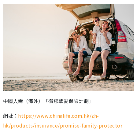
中國人壽（海外）「衛您摯愛保險計劃」
網址：
https://www.chinalife.com.hk/zh-
hk/products/insurance/promise-family-protector