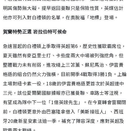
明其傷勢無大礙，提早返回曼聯只是保險性質，英媒估計
他亦可列入對白禮頓的名單，在奧脫福「地標」登場。
賀蘭特勢正選 岩拉伯特可候命
急速冒起的白禮頓上季取得英超第6，歷史性獲歐霸席位，
夏天雖然有麥亞里士打、卡些度兩大中場被列強挖角，但
整體戰力未有削弱，進攻綫上三笘薰、蘇尼馬治、伊雲費
格遜的組合仍然火力強橫，目前開季4戰取得3勝1負。上輪
主場對紐卡素一役，18歲的伊雲費格遜更首次於英超連中
三元，該位愛爾蘭國腳據報亦已獲曼聯、車路士等注視，
有望成為隊中下一位「1億英鎊先生」。在今夏轉會窗關閉
前，白禮頓更意外由巴塞隆拿借入「美斯接班人」、西班
牙20歲新星安素法迪一季，補充了陣容深度，應對英超及
歐霸兩大戰綫。