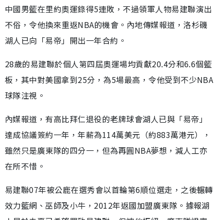
中國男籃在里約奧運錄得5連敗，不過領軍人物易建聯演出
不俗，令他換來重返NBA的機會。內地傳媒報道，洛杉磯
湖人已向「易帝」開出一年合約。
28歲的易建聯於個人第四屆奧運場均貢獻20.4分和6.6個籃
板，其中對美國拿到25分，為5場最高，令他受到不少NBA
球隊注視。
內媒報道，有高比拜仁退役的老牌球會湖人已與「易帝」
達成協議簽約一年，年薪為114萬美元（約883萬港元），
雖然只是廣東隊的四分一，但為再圓NBA夢想，減人工亦
在所不惜。
易建聯07年被公鹿在選秀會以首輪第6順位選走，之後輾轉
效力籃網、巫師及小牛，2012年返國加盟廣東隊。據報湖