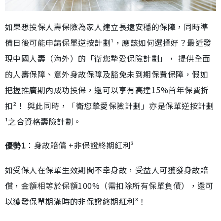
如果想投保人壽保險為家人建立長遠安穩的保障，同時準
備日後可能申請保單逆按計劃¹，應該如何選擇好？最近發
現中國人壽（海外）的「衛您摯愛保險計劃」， 提供全面
的人壽保障、意外身故保障及豁免未到期保費保障，假如
把握推廣期內成功投保，還可以享有高達15%首年保費折
扣²！ 與此同時，「衛您摯愛保險計劃」亦是保單逆按計劃
¹之合資格壽險計劃。
：身故賠償 +非保證終期紅利³
優勢1
如受保人在保單生效期間不幸身故，受益人可獲發身故賠
償，金額相等於保額100%（需扣除所有保單負債），還可
以獲發保單期滿時的非保證終期紅利³！