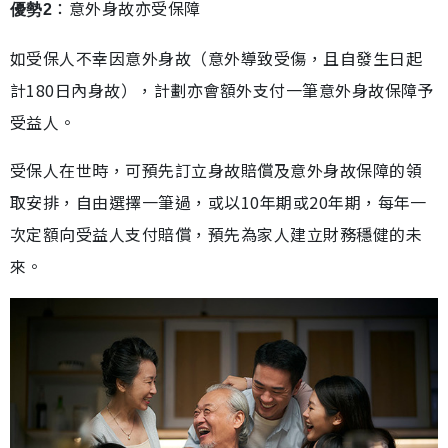
：意外身故亦受保障
優勢2
如受保人不幸因意外身故（意外導致受傷，且自發生日起
計180日內身故），計劃亦會額外支付一筆意外身故保障予
受益人。
受保人在世時，可預先訂立身故賠償及意外身故保障的領
取安排，自由選擇一筆過，或以10年期或20年期，每年一
次定額向受益人支付賠償，預先為家人建立財務穩健的未
來。