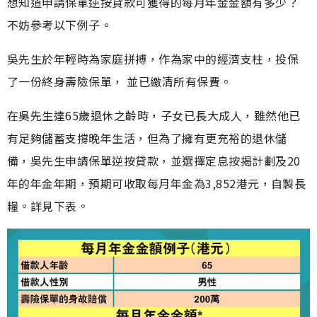
想知道申請保單逆按貸款可獲得的每月年金金額有多少？
不妨參考以下例子。
吳先生於年輕時為家庭拼搏，作為家中的經濟支柱，投保
了一份終身壽險保單， 並已繳清所有保費。
在吳先生達65歲退休之齡時，子女已長大成人，雖然他已
有足夠儲蓄支撐晚年生活，但為了擁有更充裕的退休儲
備，吳先生申請保單逆按貸款，並選擇定息按揭計劃及20
年的年金年期，預期可收取每月年金為3,852港元，自製長
糧。詳見下表。