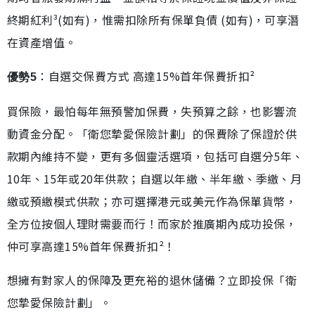
終期紅利³(如有)，惟需扣除所有保單負債 (如有)，可享潛
在資產增值。
：自選交保費方式 高達15%首年保費折扣²
優勢5
買保險，最怕每年無預警加保費，失預算之餘，也影響流
動資金分配。「衛您摯愛保險計劃」的保費除了保證於供
款期內維持不變，更有多個靈活選項，包括可自選分5年、
10年、15年或20年供款；自選以年繳、半年繳、季繳、月
繳或預繳模式供款；亦可選擇港元或美元作為保單貨幣，
全方位按個人理財需要而行！而家於推廣期內成功投保，
仲可享高達15%首年保費折扣²！
想擁有對家人的保障及更充裕的退休儲備？立即投保「衛
您摯愛保險計劃」。