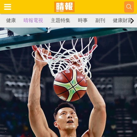
健康
晴報電視
主題特集
時事
副刊
健康財富