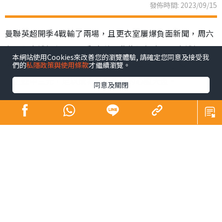
發佈時間: 2023/09/15
曼聯英超開季4戰輸了兩場，且更衣室屢爆負面新聞，周六
主場對白禮頓急需一場翻身仗。作為近年奇兵，白禮頓已
本網站使用Cookies來改善您的瀏覽體驗, 請確定您同意及接受我
展示可威脅勁旅的能力，18歲前鋒伊雲費格遜上輪對紐卡
們的
私隱政策與使用條款
才繼續瀏覽。
素更連中三元，足以成為紅魔後防的心腹大患。
同意及關閉
曼聯上輪作客1:3負阿仙奴，目前4戰只取得2勝2負，排名
跌出10名以外，即使是贏波的兩場，總體表現仍不獲球迷
收貨，令第2季執教的領隊坦哈格壓力日增。紅魔更衣室更
是接連「爆鑊」，繼英格蘭翼鋒查頓辛祖不滿被指操練表
現差被踢出大名單，與坦帥隔空罵戰後，正選巴西右翼安
東尼因身陷涉打女性的官非而暫時休假，令曼聯翼鋒位置
更加缺人。