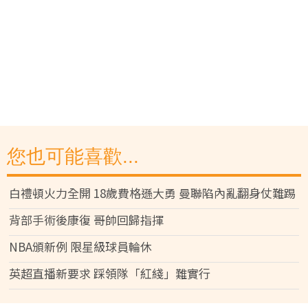
您也可能喜歡...
白禮頓火力全開 18歲費格遜大勇 曼聯陷內亂翻身仗難踢
背部手術後康復 哥帥回歸指揮
NBA頒新例 限星級球員輪休
英超直播新要求 踩領隊「紅綫」難實行