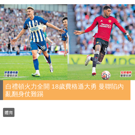
白禮頓火力全開 18歲費格遜大勇 曼聯陷內
亂翻身仗難踢
體育