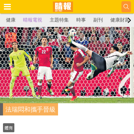
健康
晴報電視
主題特集
時事
副刊
健康財富
法瑞悶和攜手晉級
體育