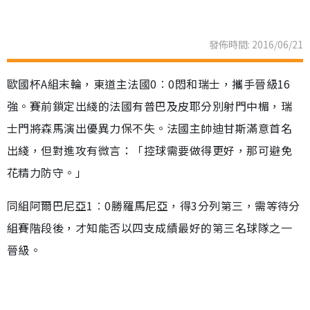
發佈時間: 2016/06/21
歐國杯A組末輪，東道主法國0︰0悶和瑞士，攜手晉級16
強。賽前鎖定出綫的法國有普巴及皮耶分別射門中楣，瑞
士門將森馬演出優異力保不失。法國主帥迪甘斯滿意首名
出綫，但對進攻有微言：「控球需要做得更好，那可避免
花精力防守。」
同組阿爾巴尼亞1︰0勝羅馬尼亞，得3分列第三，需等待分
組賽階段後，才知能否以四支成績最好的第三名球隊之一
晉級。