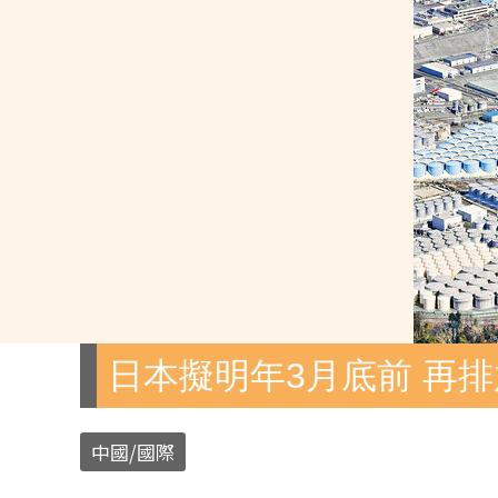
日本擬明年3月底前 再排
中國/國際