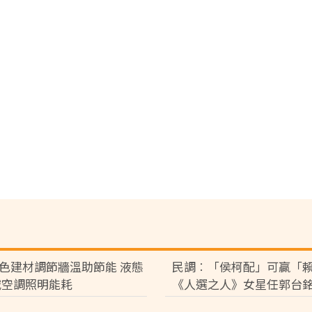
色建材調節牆溫助節能 液態
民調︰「侯柯配」可贏「
減空調照明能耗
《人選之人》女星任郭台