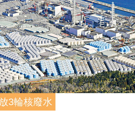
放3輪核廢水