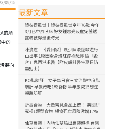
3/09/15
最新文章
黎彼得離世｜黎彼得離世享年76歲 今年
3月已中風臥床 好友鍾志光及盧宛茵透
A的順
露黎彼得最後時光
罐中的
陳浚霆｜《愛回家》風少陳浚霆歐遊行
山出事 1原因全身爆紅疹極恐怖 險「毀
容」急回港求醫【附皮膚科醫生夏日防
排污將向
蟲貼士】
KO脂肪肝｜女子每日食三文治變中度脂
肪肝 早餐改吃1款食物 半年激減15磅逆
轉脂肪肝
折壽食物｜大量常見食品上榜！ 美國研
究揭1類型食物 頻食死亡風險激增17%
仙草農藥丨內地仙草驗出農藥超標 台灣