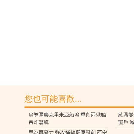
您也可能喜歡...
烏導彈襲克里米亞船塢 重創兩俄艦
感溫變
首炸潛艇
窗戶 
華為再發力 強攻運動健康科創 西安