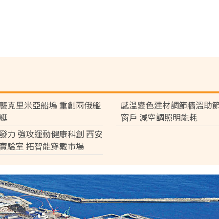
襲克里米亞船塢 重創兩俄艦
感溫變色建材調節牆溫助節
艇
窗戶 減空調照明能耗
發力 強攻運動健康科創 西安
實驗室 拓智能穿戴市場