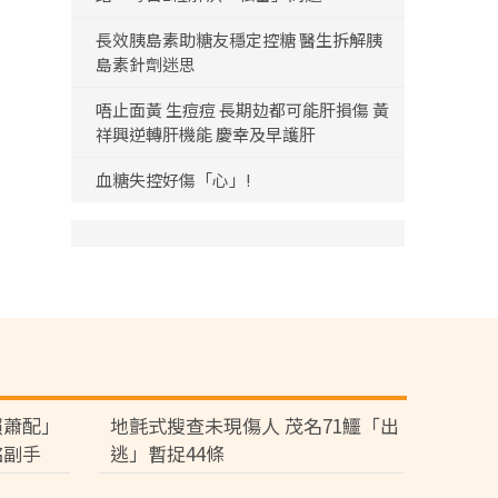
長效胰島素助糖友穩定控糖 醫生拆解胰
島素針劑迷思
唔止面黃 生痘痘 長期攰都可能肝損傷 黃
祥興逆轉肝機能 慶幸及早護肝
血糖失控好傷「心」!
賴蕭配」
地氈式搜查未現傷人 茂名71鱷「出
銘副手
逃」暫捉44條