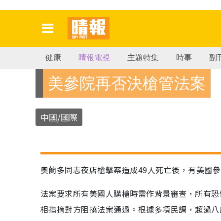
健康
晴報電視
主題特集
時事
副
美參院再否決槍管法案
中國/國際
奧蘭多同志夜店槍擊案造成49人死亡後，有美國
法案要求所有美國人購槍時需作背景審查，所有恐
相指摘對方阻撓法案通過。根據多項民調，超過八