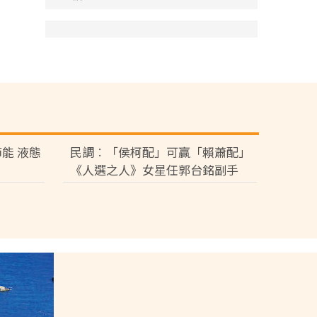
能 液態
民調︰「侯柯配」可贏「賴蕭配」
《人選之人》女星任郭台銘副手