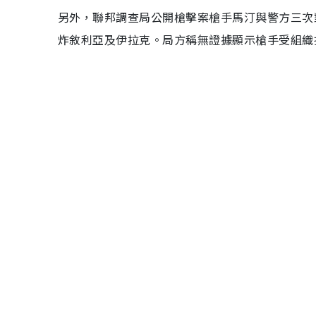
另外，聯邦調查局公開槍擊案槍手馬汀與警方三次
炸敘利亞及伊拉克。局方稱無證據顯示槍手受組織