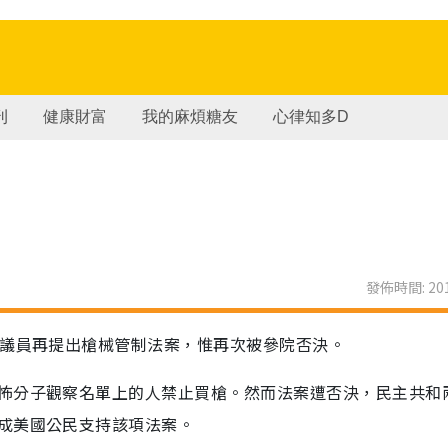
刊
健康財富
我的麻煩糖友
心律知多D
發佈時間: 201
參議員再提出槍械管制法案，惟再次被參院否決。
怖分子觀察名單上的人禁止買槍。然而法案遭否決，民主共和
成美國公民支持該項法案。