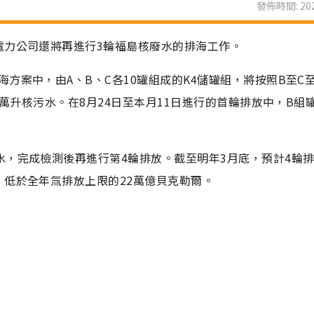
發佈時間: 202
電力公司還將再進行3輪福島核廢水的排海工作。
方案中，由A、B、C各10罐組成的K4儲罐組，將按照B至C至
0萬升核污水。在8月24日至本月11日進行的首輪排放中，B組
水，完成檢測後再進行第4輪排放。截至明年3月底，預計4輪
，低於全年氚排放上限的22萬億貝克勒爾。