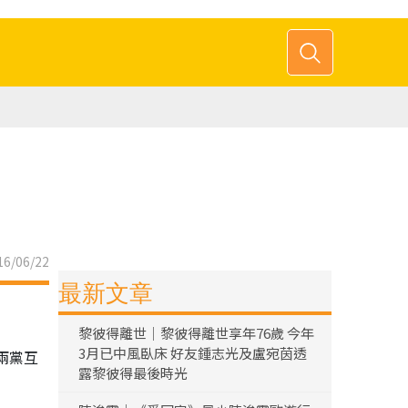
6/06/22
最新文章
黎彼得離世｜黎彼得離世享年76歲 今年
3月已中風臥床 好友鍾志光及盧宛茵透
兩黨互
露黎彼得最後時光