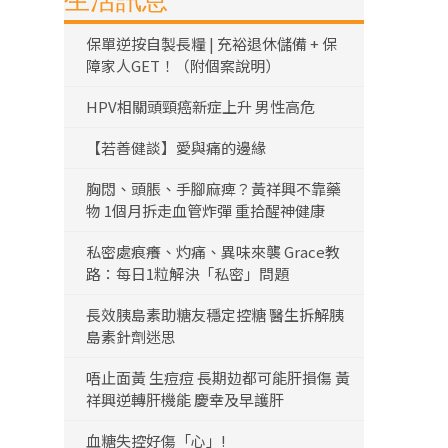
生活訊息
保單逆按自製長糧 | 充裕退休儲備 + 保
障家人GET！（附個案說明）
HPV相關頭頸癌新症上升 男性高危
【若善健談】愛與痛的邊緣
胸悶、頭脹、手腳麻痺？黃祥興不靠藥
物 1個月拆走血管炸彈 重拾醒神健康
私密處痕癢、灼痛、異味來襲 Grace教
路：每日1粒解決「私密」問題
長效胰島素助糖友穩定控糖 醫生拆解胰
島素針劑迷思
唔止面黃 生痘痘 長期攰都可能肝損傷 黃
祥興逆轉肝機能 慶幸及早護肝
血糖失控好傷「心」!