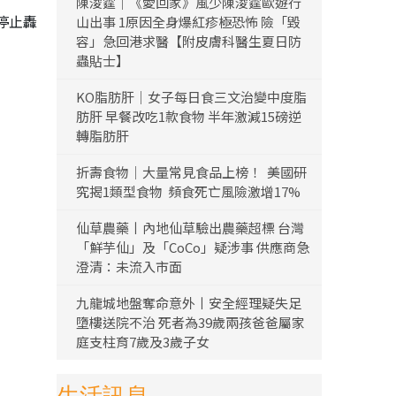
陳浚霆｜《愛回家》風少陳浚霆歐遊行
停止轟
山出事 1原因全身爆紅疹極恐怖 險「毀
容」急回港求醫【附皮膚科醫生夏日防
蟲貼士】
KO脂肪肝｜女子每日食三文治變中度脂
肪肝 早餐改吃1款食物 半年激減15磅逆
轉脂肪肝
折壽食物｜大量常見食品上榜！ 美國研
究揭1類型食物 頻食死亡風險激增17%
仙草農藥丨內地仙草驗出農藥超標 台灣
「鮮芋仙」及「CoCo」疑涉事 供應商急
澄清：未流入市面
九龍城地盤奪命意外丨安全經理疑失足
墮樓送院不治 死者為39歲兩孩爸爸屬家
庭支柱育7歲及3歲子女