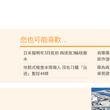
您也可能喜歡...
日本擬明年3月底前 再排放3輪核廢
烏導彈
水
首炸潛
地氈式搜查未現傷人 茂名71鱷「出
華為再
逃」暫捉44條
東莞建