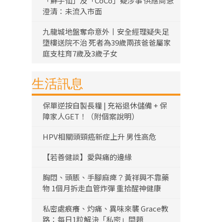
「鮮芋仙」及「CoCo」疑涉事 供應商急
澄清：未流入市面
九龍城地盤奪命意外丨安全經理疑失足
墮樓送院不治 死者為39歲兩孩爸爸屬家
庭支柱育7歲及3歲子女
生活訊息
保單逆按自製長糧 | 充裕退休儲備 + 保
障家人GET！（附個案說明）
HPV相關頭頸癌新症上升 男性高危
【若善健談】愛與痛的邊緣
胸悶、頭脹、手腳麻痺？黃祥興不靠藥
物 1個月拆走血管炸彈 重拾醒神健康
私密處痕癢、灼痛、異味來襲 Grace教
路：每日1粒解決「私密」問題