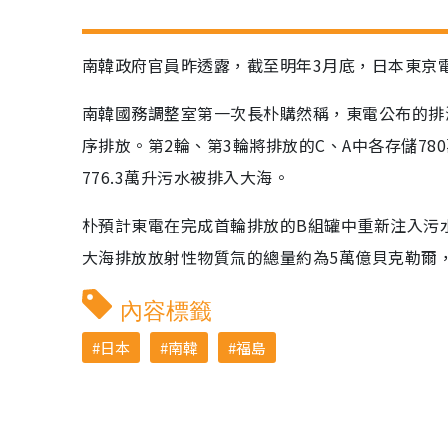
南韓政府官員昨透露，截至明年3月底，日本東京
南韓國務調整室第一次長朴購然稱，東電公布的排海
序排放。第2輪、第3輪將排放的C、A中各存儲78
776.3萬升污水被排入大海。
朴預計東電在完成首輪排放的B組罐中重新注入污
大海排放放射性物質氚的總量約為5萬億貝克勒爾
內容標籤
日本
南韓
福島