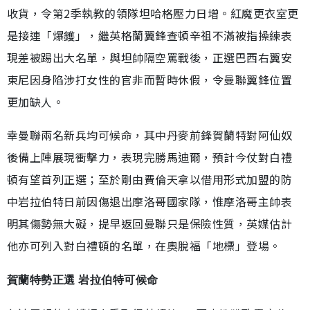
收貨，令第2季執教的領隊坦哈格壓力日增。紅魔更衣室更
是接連「爆鑊」，繼英格蘭翼鋒查頓辛祖不滿被指操練表
現差被踢出大名單，與坦帥隔空罵戰後，正選巴西右翼安
東尼因身陷涉打女性的官非而暫時休假，令曼聯翼鋒位置
更加缺人。
幸曼聯兩名新兵均可候命，其中丹麥前鋒賀蘭特對阿仙奴
後備上陣展現衝擊力，表現完勝馬迪爾，預計今仗對白禮
頓有望首列正選；至於剛由費倫天拿以借用形式加盟的防
中岩拉伯特日前因傷退出摩洛哥國家隊，惟摩洛哥主帥表
明其傷勢無大礙，提早返回曼聯只是保險性質，英媒估計
他亦可列入對白禮頓的名單，在奧脫福「地標」登場。
賀蘭特勢正選 岩拉伯特可候命