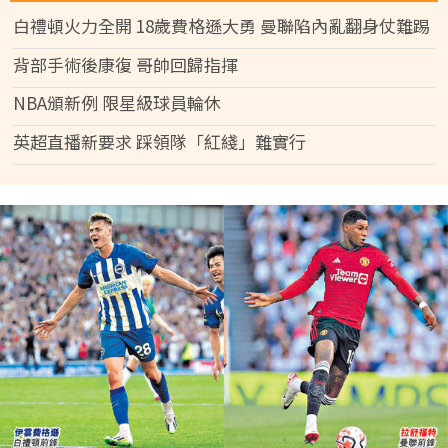
白禮頓火力全開 18歲費格遜大勇 曼聯陷內亂翻身仗難踢
背部手術後康復 哥帥回歸指揮
NBA頒新例 限星級球員輪休
英超直播新要求 踩領隊「紅綫」難實行