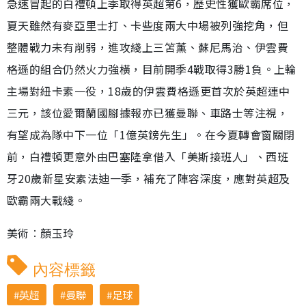
急速冒起的白禮頓上季取得英超第6，歷史性獲歐霸席位，
夏天雖然有麥亞里士打、卡些度兩大中場被列強挖角，但
整體戰力未有削弱，進攻綫上三笘薰、蘇尼馬治、伊雲費
格遜的組合仍然火力強橫，目前開季4戰取得3勝1負。上輪
主場對紐卡素一役，18歲的伊雲費格遜更首次於英超連中
三元，該位愛爾蘭國腳據報亦已獲曼聯、車路士等注視，
有望成為隊中下一位「1億英鎊先生」。在今夏轉會窗關閉
前，白禮頓更意外由巴塞隆拿借入「美斯接班人」、西班
牙20歲新星安素法迪一季，補充了陣容深度，應對英超及
歐霸兩大戰綫。
美術︰顏玉玲
內容標籤
英超
曼聯
足球