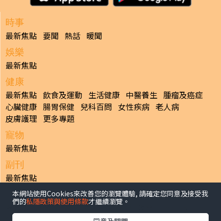
時事
最新焦點
要聞
熱話
暖聞
娛樂
最新焦點
健康
最新焦點
飲食及運動
生活健康
中醫養生
腫瘤及癌症
心臟健康
腸胃保健
兒科百問
女性疾病
老人病
皮膚護理
更多專題
寵物
最新焦點
副刊
最新焦點
本網站使用Cookies來改善您的瀏覽體驗, 請確定您同意及接受我
日報
們的
私隱政策與使用條款
才繼續瀏覽。
揭頁版
港聞
財經/地產
中國/國際
娛樂
Healthy Life
生活副刊
親子/教育
體育
專題/人物
昔日晴報