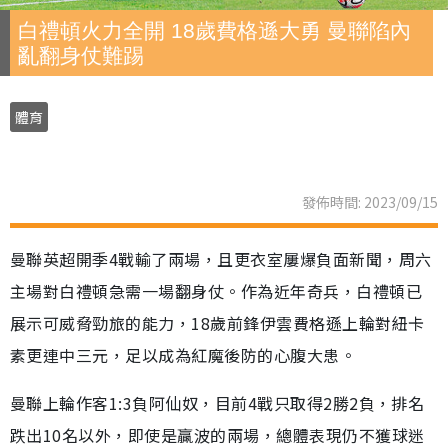
白禮頓火力全開 18歲費格遜大勇 曼聯陷內
亂翻身仗難踢
體育
發佈時間: 2023/09/15
曼聯英超開季4戰輸了兩場，且更衣室屢爆負面新聞，周六
主場對白禮頓急需一場翻身仗。作為近年奇兵，白禮頓已
展示可威脅勁旅的能力，18歲前鋒伊雲費格遜上輪對紐卡
素更連中三元，足以成為紅魔後防的心腹大患。
曼聯上輪作客1:3負阿仙奴，目前4戰只取得2勝2負，排名
跌出10名以外，即使是贏波的兩場，總體表現仍不獲球迷