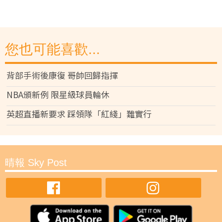
您也可能喜歡...
背部手術後康復 哥帥回歸指揮
NBA頒新例 限星級球員輪休
英超直播新要求 踩領隊「紅綫」難實行
晴報 Sky Post