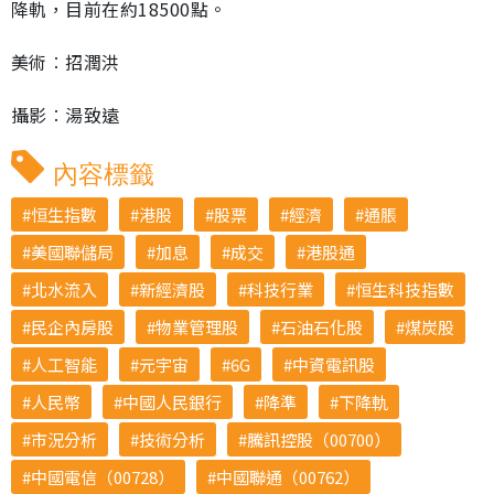
降軌，目前在約18500點。
美術︰招潤洪
攝影︰湯致遠
內容標籤
恒生指數
港股
股票
經濟
通脹
美國聯儲局
加息
成交
港股通
北水流入
新經濟股
科技行業
恒生科技指數
民企內房股
物業管理股
石油石化股
煤炭股
人工智能
元宇宙
6G
中資電訊股
人民幣
中國人民銀行
降準
下降軌
市況分析
技術分析
騰訊控股（00700）
中國電信（00728）
中國聯通（00762）