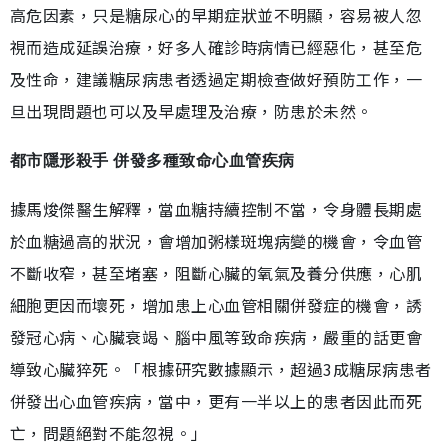
高危因素，只是糖尿心的早期症狀並不明顯，容易被人忽
視而造成延誤治療，好多人確診時病情已經惡化，甚至危
及性命，建議糖尿病患者透過定期檢查做好預防工作，一
旦出現問題也可以及早處理及治療，防患於未然。
都市隱形殺手 併發多種致命心血管疾病
據馬焌傑醫生解釋，當血糖持續控制不當，令身體長期處
於血糖過高的狀況，會增加粥樣斑塊病變的機會，令血管
不斷收窄，甚至堵塞，阻斷心臟的氧氣及養分供應，心肌
細胞更因而壞死，增加患上心血管相關併發症的機會，誘
發冠心病、心臟衰竭、腦中風等致命疾病，嚴重的話更會
導致心臟猝死。「根據研究數據顯示，超過3成糖尿病患者
併發出心血管疾病，當中，更有一半以上的患者因此而死
亡，問題絕對不能忽視。」