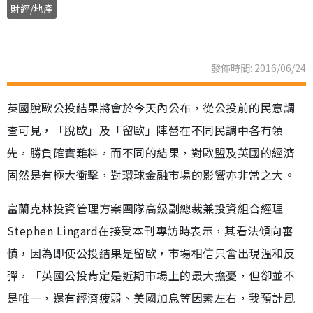
財經/地產
發佈時間: 2016/06/24
英國脫歐公投結果將會於今天內公布，從公投前的民意調
查可見，「脫歐」及「留歐」陣營在不同民調中各有領
先，勝負確實難料，而不同的結果，對歐盟及英國的經濟
固然是有極大衝擊，對環球金融市場的影響亦非常之大。
富蘭克林投資管理方案團隊高級副總裁兼投資組合經理
Stephen Lingard在接受本刊專訪時表示，其看法傾向審
慎，因為即使公投結果是留歐，市場相信只會出現溫和反
彈，「英國公投肯定是近期市場上的最大擔憂，但卻並不
是唯一，還有經濟疲弱、美國加息等因素左右，我預計風