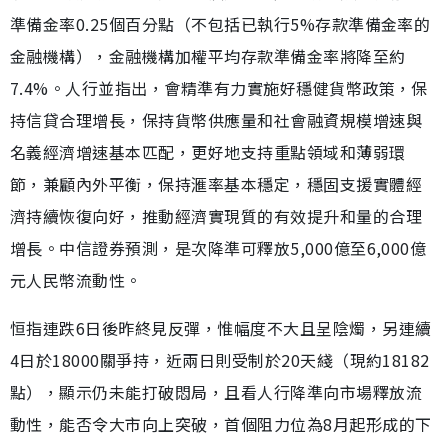
準備金率0.25個百分點（不包括已執行5%存款準備金率的
金融機構），金融機構加權平均存款準備金率將降至約
7.4%。人行並指出，會精準有力實施好穩健貨幣政策，保
持信貸合理增長，保持貨幣供應量和社會融資規模增速與
名義經濟增速基本匹配，更好地支持重點領域和薄弱環
節，兼顧內外平衡，保持滙率基本穩定，穩固支援實體經
濟持續恢復向好，推動經濟實現質的有效提升和量的合理
增長。中信證券預測，是次降準可釋放5,000億至6,000億
元人民幣流動性。
恒指連跌6日後昨終見反彈，惟幅度不大且呈陰燭，另連續
4日於18000關爭持，近兩日則受制於20天綫（現約18182
點），顯示仍未能打破悶局，且看人行降準向市場釋放流
動性，能否令大市向上突破，首個阻力位為8月起形成的下