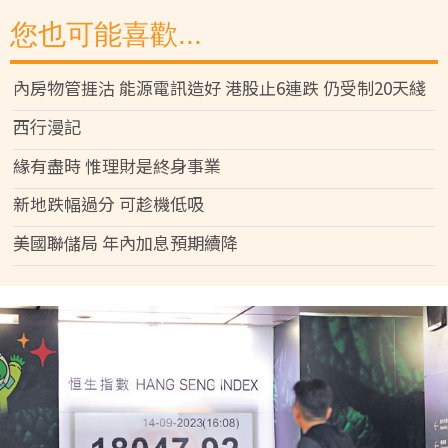
您也可能喜歡...
內房物管捱沽 能源電訊造好 港股止6連跌 仍受制20天綫
西行漫記
緣有盡時 惟理財是終身事業
新地跌幅過分 可趁機低吸
美國聯儲局 年內加息預期續降