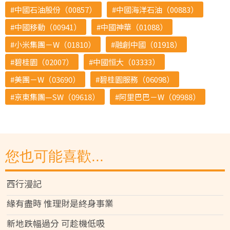
中國石油股份（00857）
中國海洋石油（00883）
中國移動（00941）
中國神華（01088）
小米集團－W（01810）
融創中國（01918）
碧桂園（02007）
中國恒大（03333）
美團－W（03690）
碧桂園服務（06098）
京東集團—SW（09618）
阿里巴巴－W（09988）
您也可能喜歡...
西行漫記
緣有盡時 惟理財是終身事業
新地跌幅過分 可趁機低吸