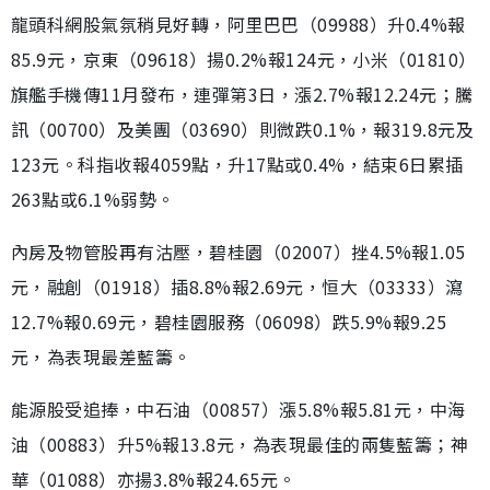
龍頭科網股氣氛稍見好轉，阿里巴巴（09988）升0.4%報
85.9元，京東（09618）揚0.2%報124元，小米（01810）
旗艦手機傳11月發布，連彈第3日，漲2.7%報12.24元；騰
訊（00700）及美團（03690）則微跌0.1%，報319.8元及
123元。科指收報4059點，升17點或0.4%，結束6日累插
263點或6.1%弱勢。
內房及物管股再有沽壓，碧桂園（02007）挫4.5%報1.05
元，融創（01918）插8.8%報2.69元，恒大（03333）瀉
12.7%報0.69元，碧桂園服務（06098）跌5.9%報9.25
元，為表現最差藍籌。
能源股受追捧，中石油（00857）漲5.8%報5.81元，中海
油（00883）升5%報13.8元，為表現最佳的兩隻藍籌；神
華（01088）亦揚3.8%報24.65元。