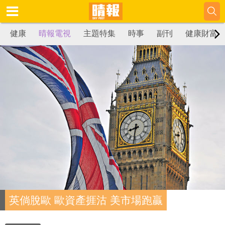
健康
晴報電視
主題特集
時事
副刊
健康財富
英倘脫歐 歐資產捱沽 美市場跑贏