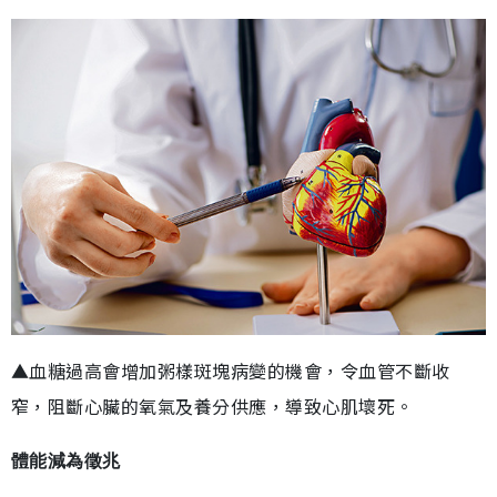
▲血糖過高會增加粥樣斑塊病變的機會，令血管不斷收
窄，阻斷心臟的氧氣及養分供應，導致心肌壞死。
體能減為徵兆