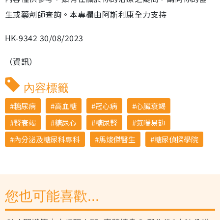
生或藥劑師查詢。本專欄由阿斯利康全力支持
HK-9342 30/08/2023
（資訊）
內容標籤
糖尿病
高血糖
冠心病
心臟衰竭
腎衰竭
糖尿心
糖尿腎
氣喘易攰
內分泌及糖尿科專科
馬焌傑醫生
糖尿偵探學院
您也可能喜歡...