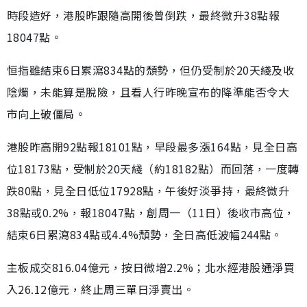
時段造好，港股昨跟隨高開後曾倒跌，最終微升38點報
18047點。
恒指雖結束6日累瀉834點的頹勢，但仍受制於20天綫及收
陰燭，未能算是脫險，且看人行昨晚宣布的降準能否令大
市向上破僵局。
港股昨高開92點報18101點，早段最多漲164點，見全日高
位18173點，受制於20天綫（約18182點）而回落，一度轉
跌80點，見全日低位17928點，午後好淡爭持，最終微升
38點或0.2%，報18047點，創周一（11日）後收市高位，
結束6日累瀉834點或4.4%頹勢，全日高低波幅244點。
主板成交816.04億元，按日微增2.2%；北水經港股通淨買
入26.12億元，終止周三單日淨賣出。