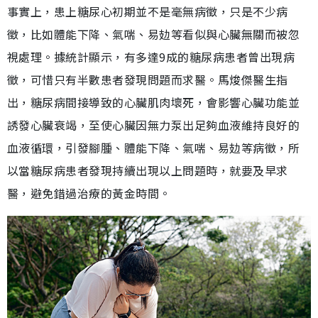
事實上，患上糖尿心初期並不是毫無病徵，只是不少病
徵，比如體能下降、氣喘、易攰等看似與心臟無關而被忽
視處理。據統計顯示，有多達9成的糖尿病患者曾出現病
徵，可惜只有半數患者發現問題而求醫。馬焌傑醫生指
出，糖尿病間接導致的心臟肌肉壞死，會影響心臟功能並
誘發心臟衰竭，至使心臟因無力泵出足夠血液維持良好的
血液循環，引發腳腫、體能下降、氣喘、易攰等病徵，所
以當糖尿病患者發現持續出現以上問題時，就要及早求
醫，避免錯過治療的黃金時間。