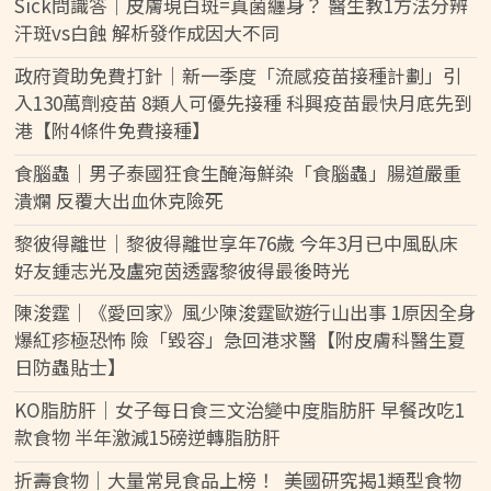
Sick問識答｜皮膚現白斑=真菌纏身？ 醫生教1方法分辨
汗斑vs白蝕 解析發作成因大不同
政府資助免費打針｜新一季度「流感疫苗接種計劃」引
入130萬劑疫苗 8類人可優先接種 科興疫苗最快月底先到
港【附4條件免費接種】
食腦蟲｜男子泰國狂食生醃海鮮染「食腦蟲」腸道嚴重
潰爛 反覆大出血休克險死
黎彼得離世｜黎彼得離世享年76歲 今年3月已中風臥床
好友鍾志光及盧宛茵透露黎彼得最後時光
陳浚霆｜《愛回家》風少陳浚霆歐遊行山出事 1原因全身
爆紅疹極恐怖 險「毀容」急回港求醫【附皮膚科醫生夏
日防蟲貼士】
KO脂肪肝｜女子每日食三文治變中度脂肪肝 早餐改吃1
款食物 半年激減15磅逆轉脂肪肝
折壽食物｜大量常見食品上榜！ 美國研究揭1類型食物