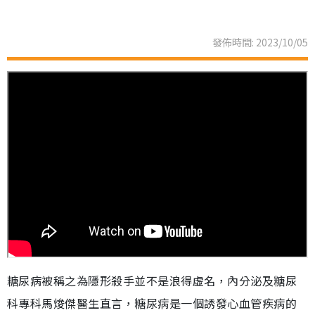
發佈時間: 2023/10/05
糖尿病被稱之為隱形殺手並不是浪得虛名，內分泌及糖尿
科專科馬焌傑醫生直言，糖尿病是一個誘發心血管疾病的