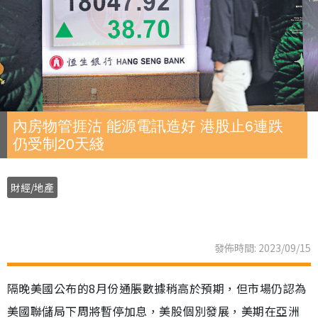
內房物管捱沽 能源電訊造好 港股止6連跌
仍受制20天綫
財經/地產
發佈時間: 2023/09/15
隔晚美國公布的8月份通脹數據稍高於預期，但市場仍認為
美國聯儲局下周將暫停加息，美股個別發展，美期在亞洲