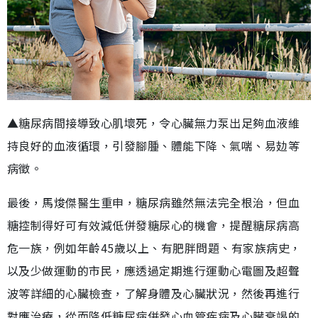
▲糖尿病間接導致心肌壞死，令心臟無力泵出足夠血液維
持良好的血液循環，引發腳腫、體能下降、氣喘、易攰等
病徵。
最後，馬焌傑醫生重申，糖尿病雖然無法完全根治，但血
糖控制得好可有效減低併發糖尿心的機會，提醒糖尿病高
危一族，例如年齡45歲以上、有肥胖問題、有家族病史，
以及少做運動的市民，應透過定期進行運動心電圖及超聲
波等詳細的心臟檢查，了解身體及心臟狀況，然後再進行
對應治療，從而降低糖尿病併發心血管疾病及心臟衰竭的