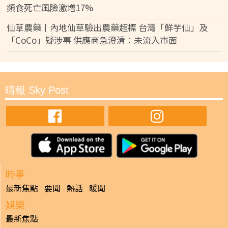
頻食死亡風險激增17%
仙草農藥丨內地仙草驗出農藥超標 台灣「鮮芋仙」及
「CoCo」疑涉事 供應商急澄清：未流入市面
晴報 Sky Post
時事
最新焦點
要聞
熱話
暖聞
娛樂
最新焦點