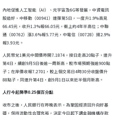
內地促進人工智能（AI）、元宇宙及6G等發展，中資電訊
股造好，中移動（00941）連彈第5日，一度升1.9%高見
66.45元，收升1.3%報66.05元，衝上約4年半高位；中聯
通（00762）漲3.6%報5.77元，中電信（00728）揚2.9%
報3.93元。
人民幣兌1美元中間價昨開7.1874，按日走高20點子，連升
第4日，續創9月5日後逾一周新高，較市場預期強逾900點
子；在岸價收報7.2701，較上個交易日4時30分收盤價升
88點子，同連升第4日，創9月1日以來近半個月新高。
人行今起降準0.25個百分點
收市之後，人民銀行在昨晚表示，為鞏固經濟回升向好基
礎，保持流動性合理充裕，決定今日起下調金融機構存款