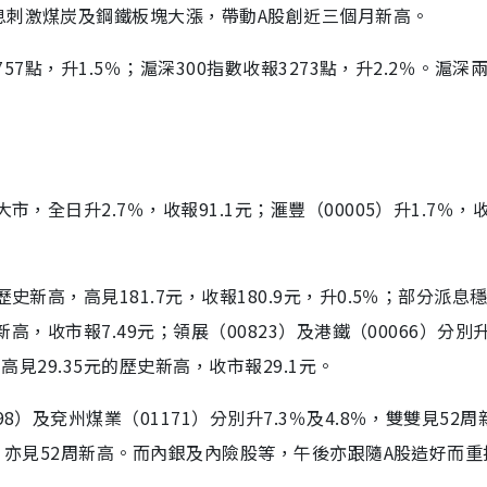
息刺激煤炭及鋼鐵板塊大漲，帶動A股創近三個月新高。
57點，升1.5％；滬深300指數收報3273點，升2.2％。滬深
全日升2.7％，收報91.1元；滙豐（00005）升1.7％，收報
史新高，高見181.7元，收報180.9元，升0.5％；部分派息
高，收市報7.49元；領展（00823）及港鐵（00066）分別升
高見29.35元的歷史新高，收市報29.1元。
）及兗州煤業（01171）分別升7.3％及4.8％，雙雙見52周
6元，亦見52周新高。而內銀及內險股等，午後亦跟隨A股造好而重