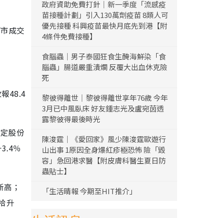
政府資助免費打針｜新一季度「流感疫
苗接種計劃」引入130萬劑疫苗 8類人可
優先接種 科興疫苗最快月底先到港【附
兩市成交
4條件免費接種】
食腦蟲｜男子泰國狂食生醃海鮮染「食
腦蟲」腸道嚴重潰爛 反覆大出血休克險
死
48.4
黎彼得離世｜黎彼得離世享年76歲 今年
3月已中風臥床 好友鍾志光及盧宛茵透
露黎彼得最後時光
穩定股份
陳浚霆｜《愛回家》風少陳浚霆歐遊行
3.4％
山出事 1原因全身爆紅疹極恐怖 險「毀
容」急回港求醫【附皮膚科醫生夏日防
蟲貼士】
新高；
「生活晴報 今期至HIT推介」
拾升