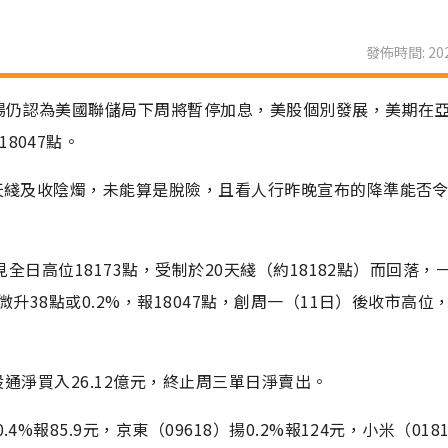
發佈時間: 202
場仍認為美國聯儲局下周將暫停加息，美股個別發展，美期在
8047點。
0天綫及收陰燭，未能算是脫險，且看人行昨晚宣布的降準能否
見全日高位18173點，受制於20天綫（約18182點）而回落，
微升38點或0.2%，報18047點，創周一（11日）後收市高位
港股通淨買入26.12億元，終止周三單日淨賣出。
%報85.9元，京東（09618）揚0.2%報124元，小米（018