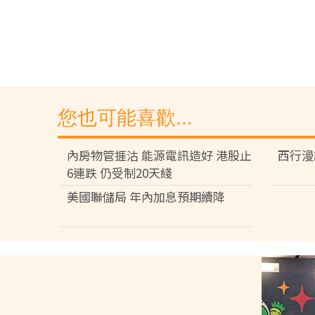
您也可能喜歡...
內房物管捱沽 能源電訊造好 港股止
西行漫
6連跌 仍受制20天綫
美國聯儲局 年內加息預期續降