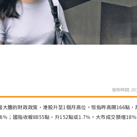
發佈時間: 201
面大膽的財政政策，港股升至1個月高位。恒指昨高開166點，
.6％；國指收報8855點，升152點或1.7％。大市成交額增18％