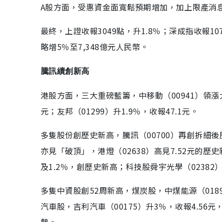
A股方面，受惠資金面寬鬆預期增加，加上限產消
最終，上證收報3049點，升1.8％；深成指收報107
略增5％至7,348億元人民幣。
騰訊續創新高
港股方面，三大重磅藍籌，中移動（00941）領漲大市，
元；友邦（01299）升1.9％，收報47.1元。
多隻股份創歷史新高，騰訊（00700）再創拆細後歷
亦見「破頂」，港燈（02638）高見7.52元的歷史新
及1.2％，創歷史新高；科技股舜宇光學（02382）
多隻中資股創52周新高，煤炭股，中煤能源（01898
汽車股，吉利汽車（00175）升3％，收報4.5