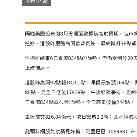
財經/地產
隔晚美國公布的8月份通脹數據稍高於預期，但市
造好，港股昨跟隨高開後曾倒跌，最終微升38點報1
恒指雖結束6日累瀉834點的頹勢，但仍受制於2
上破僵局。
港股昨高開92點報18101點，早段最多漲164點，
80點，見全日低位17928點，午後好淡爭持，最終
日累瀉834點或4.4%頹勢，全日高低波幅244點。
主板成交816.04億元，按日微增2.2%；北水經
龍頭科網股氣氛稍見好轉，阿里巴巴（09988）升0.4