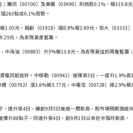
；騰訊（00700）及美團（03690）則微跌0.1%，報319.8元
插263點或6.1%弱勢。
.05元，融創（01918）插8.8%報2.69元，恒大（03333
%報9.25元，為表現最差藍籌。
1元，中海油（00883）升5%報13.8元，為表現最佳的兩隻藍籌
電訊股造好，中移動（00941）連彈第5日，一度升1.9%高見6
00762）漲3.6%報5.77元，中電信（00728）揚2.9%報3
點子，連升第4日，續創9月5日後逾一周新高，較市場預期強逾9
收盤價升88點子，同連升第4日，創9月1日以來近半個月新高。