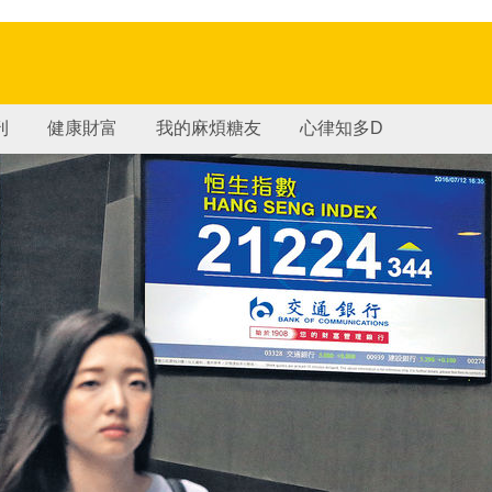
刊
健康財富
我的麻煩糖友
心律知多D