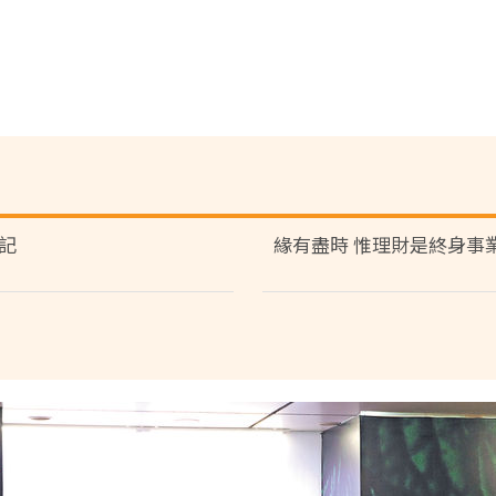
記
緣有盡時 惟理財是終身事