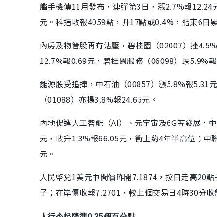
艦手機傳11月發布，連彈第3日，漲2.7%報12.24元
元。科指收報4059點，升17點或0.4%，結束6日累
內房及物管股再有沽壓，碧桂園（02007）挫4.5%報1
12.7%報0.69元，碧桂園服務（06098）跌5.9
能源股受追捧，中石油（00857）漲5.8%報5.8
（01088）亦揚3.8%報24.65元。
內地促進人工智能（AI）、元宇宙及6G等發展，中資
元，收升1.3%報66.05元，衝上約4年半高位；中聯通（
元。
人民幣兌1美元中間價昨開7.1874，按日走高20
子；在岸價收報7.2701，較上個交易日4時30分
人行今起降準0.25個百分點