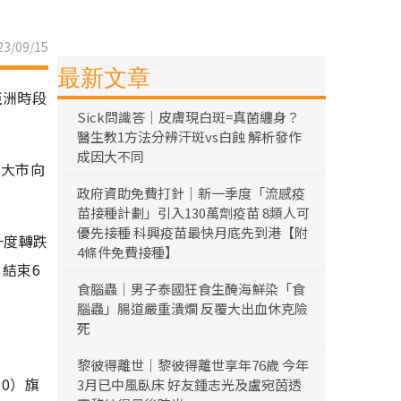
3/09/15
最新文章
亞洲時段
Sick問識答｜皮膚現白斑=真菌纏身？
醫生教1方法分辨汗斑vs白蝕 解析發作
成因大不同
令大市向
政府資助免費打針｜新一季度「流感疫
苗接種計劃」引入130萬劑疫苗 8類人可
優先接種 科興疫苗最快月底先到港【附
一度轉跌
4條件免費接種】
，結束6
食腦蟲｜男子泰國狂食生醃海鮮染「食
腦蟲」腸道嚴重潰爛 反覆大出血休克險
死
黎彼得離世｜黎彼得離世享年76歲 今年
10）旗
3月已中風臥床 好友鍾志光及盧宛茵透