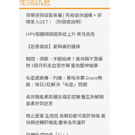
生活訊息
保單逆按自製長糧 | 充裕退休儲備 + 保
障家人GET！（附個案說明）
HPV相關頭頸癌新症上升 男性高危
【若善健談】愛與痛的邊緣
胸悶、頭脹、手腳麻痺？黃祥興不靠藥
物 1個月拆走血管炸彈 重拾醒神健康
私密處痕癢、灼痛、異味來襲 Grace教
路：每日1粒解決「私密」問題
長效胰島素助糖友穩定控糖 醫生拆解胰
島素針劑迷思
唔止面黃 生痘痘 長期攰都可能肝損傷 黃
祥興逆轉肝機能 慶幸及早護肝
血糖失控好傷「心」!