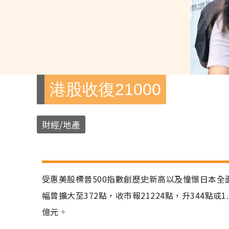
港股收復21000
財經/地產
受惠美股標普500指數創歷史新高以及憧憬日本全
幅曾擴大至372點，收市報21224點，升344點或1
億元。