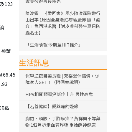
露黎彼得最後時光
及123
陳浚霆｜《愛回家》風少陳浚霆歐遊行
山出事 1原因全身爆紅疹極恐怖 險「毀
容」急回港求醫【附皮膚科醫生夏日防
）瀉
蟲貼士】
「生活晴報 今期至HIT推介」
；神華
生活訊息
6.45
保單逆按自製長糧 | 充裕退休儲備 + 保
障家人GET！（附個案說明）
.93
HPV相關頭頸癌新症上升 男性高危
【若善健談】愛與痛的邊緣
00點
胸悶、頭脹、手腳麻痺？黃祥興不靠藥
物 1個月拆走血管炸彈 重拾醒神健康