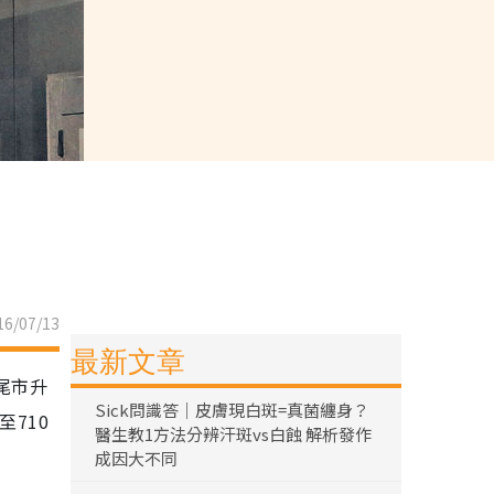
6/07/13
最新文章
尾市升
Sick問識答｜皮膚現白斑=真菌纏身？
至710
醫生教1方法分辨汗斑vs白蝕 解析發作
成因大不同