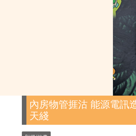
內房物管捱沽 能源電訊造
天綫