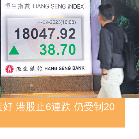
好 港股止6連跌 仍受制20