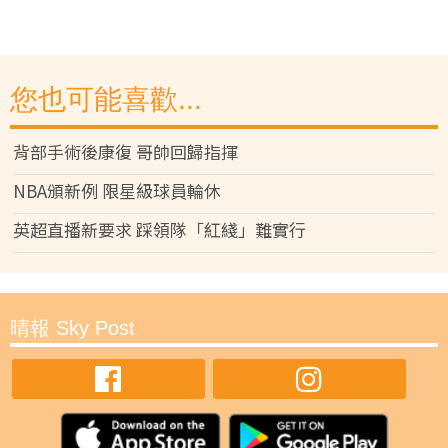
您也可能喜歡...
背部手術後康復 哥帥回歸指揮
NBA頒新例 限星級球員輪休
英超直播新要求 踩領隊「紅綫」難實行
晴報 Sky Post