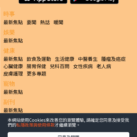
時事
最新焦點
要聞
熱話
暖聞
娛樂
最新焦點
健康
最新焦點
飲食及運動
生活健康
中醫養生
腫瘤及癌症
心臟健康
腸胃保健
兒科百問
女性疾病
老人病
皮膚護理
更多專題
寵物
最新焦點
副刊
最新焦點
本網站使用Cookies來改善您的瀏覽體驗, 請確定您同意及接受我
日報
們的
私隱政策與使用條款
才繼續瀏覽。
揭頁版
港聞
財經/地產
中國/國際
娛樂
Healthy Life
生活副刊
親子/教育
體育
專題/人物
昔日晴報