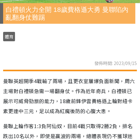
白禮頓火力全開 18歲費格遜大勇 曼聯陷內
亂翻身仗難踢
體育
發佈時間: 2023/09/15
曼聯英超開季4戰輸了兩場，且更衣室屢爆負面新聞，周六
主場對白禮頓急需一場翻身仗。作為近年奇兵，白禮頓已
展示可威脅勁旅的能力，18歲前鋒伊雲費格遜上輪對紐卡
素更連中三元，足以成為紅魔後防的心腹大患。
曼聯上輪作客1:3負阿仙奴，目前4戰只取得2勝2負，排名
跌出10名以外，即使是贏波的兩場，總體表現仍不獲球迷