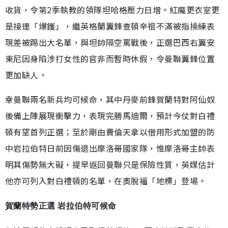
收貨，令第2季執教的領隊坦哈格壓力日增。紅魔更衣室更
是接連「爆鑊」，繼英格蘭翼鋒查頓辛祖不滿被指操練表
現差被踢出大名單，與坦帥隔空罵戰後，正選巴西右翼安
東尼因身陷涉打女性的官非而暫時休假，令曼聯翼鋒位置
更加缺人。
幸曼聯兩名新兵均可候命，其中丹麥前鋒賀蘭特對阿仙奴
後備上陣展現衝擊力，表現完勝馬迪爾，預計今仗對白禮
頓有望首列正選；至於剛由費倫天拿以借用形式加盟的防
中岩拉伯特日前因傷退出摩洛哥國家隊，惟摩洛哥主帥表
明其傷勢無大礙，提早返回曼聯只是保險性質，英媒估計
他亦可列入對白禮頓的名單，在奧脫福「地標」登場。
賀蘭特勢正選 岩拉伯特可候命