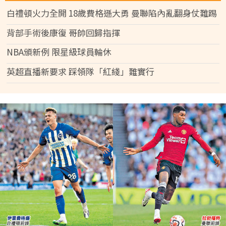
白禮頓火力全開 18歲費格遜大勇 曼聯陷內亂翻身仗難踢
背部手術後康復 哥帥回歸指揮
NBA頒新例 限星級球員輪休
英超直播新要求 踩領隊「紅綫」難實行