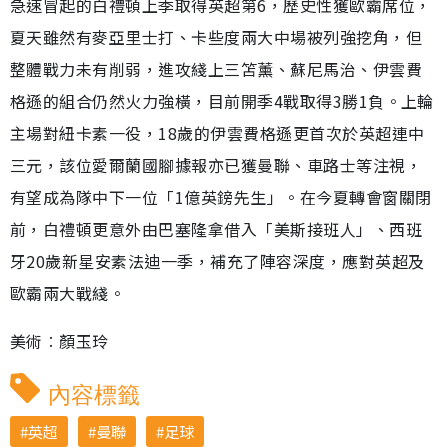
急速冒起的白禮頓上季取得英超第6，歷史性獲歐霸席位，
夏天雖然有麥亞里士打、卡些度兩大中場被列強挖角，但
整體戰力未有削弱，進攻綫上三笘薰、蘇尼馬治、伊雲費
格遜的組合仍然火力強橫，目前開季4戰取得3勝1負。上輪
主場對紐卡素一役，18歲的伊雲費格遜更首次於英超連中
三元，該位愛爾蘭國腳據報亦已獲曼聯、車路士等注視，
有望成為隊中下一位「1億英鎊先生」。在今夏轉會窗關閉
前，白禮頓更意外由巴塞隆拿借入「美斯接班人」、西班
牙20歲新星安素法迪一季，補充了陣容深度，應對英超及
歐霸兩大戰綫。
美術︰顏玉玲
內容標籤
英超
曼聯
足球