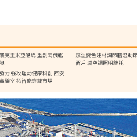
襲克里米亞船塢 重創兩俄艦
感溫變色建材調節牆溫助節
艇
窗戶 減空調照明能耗
發力 強攻運動健康科創 西安
實驗室 拓智能穿戴市場