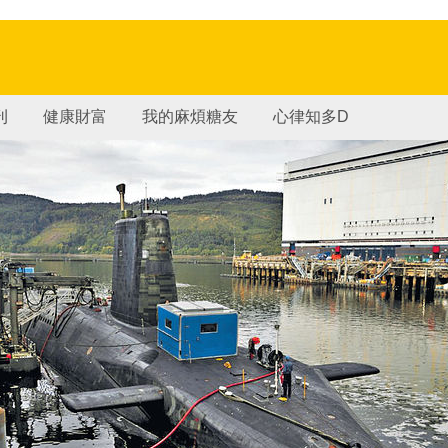
刊
健康財富
我的麻煩糖友
心律知多D