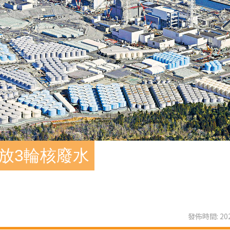
放3輪核廢水
發佈時間: 202