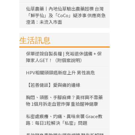
仙草農藥丨內地仙草驗出農藥超標 台灣
「鮮芋仙」及「CoCo」疑涉事 供應商急
澄清：未流入市面
生活訊息
保單逆按自製長糧 | 充裕退休儲備 + 保
障家人GET！（附個案說明）
HPV相關頭頸癌新症上升 男性高危
【若善健談】愛與痛的邊緣
胸悶、頭脹、手腳麻痺？黃祥興不靠藥
物 1個月拆走血管炸彈 重拾醒神健康
私密處痕癢、灼痛、異味來襲 Grace教
路：每日1粒解決「私密」問題