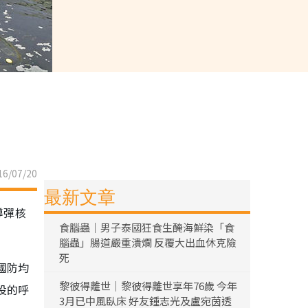
6/07/20
最新文章
導彈核
食腦蟲｜男子泰國狂食生醃海鮮染「食
腦蟲」腸道嚴重潰爛 反覆大出血休克險
死
國防均
黎彼得離世｜黎彼得離世享年76歲 今年
投的呼
3月已中風臥床 好友鍾志光及盧宛茵透