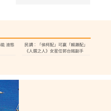
能 液態
民調︰「侯柯配」可贏「賴蕭配」
《人選之人》女星任郭台銘副手