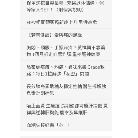
保單逆按自製長糧 | 充裕退休儲備 + 保
障家人GET！（附個案說明）
HPV相關頭頸癌新症上升 男性高危
【若善健談】愛與痛的邊緣
胸悶、頭脹、手腳麻痺？黃祥興不靠藥
物 1個月拆走血管炸彈 重拾醒神健康
私密處痕癢、灼痛、異味來襲 Grace教
路：每日1粒解決「私密」問題
長效胰島素助糖友穩定控糖 醫生拆解胰
島素針劑迷思
唔止面黃 生痘痘 長期攰都可能肝損傷 黃
祥興逆轉肝機能 慶幸及早護肝
血糖失控好傷「心」!