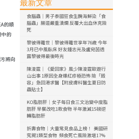
最新文章
食腦蟲｜男子泰國狂食生醃海鮮染「食
腦蟲」腸道嚴重潰爛 反覆大出血休克險
A的順
死
罐中的
黎彼得離世｜黎彼得離世享年76歲 今年
3月已中風臥床 好友鍾志光及盧宛茵透
露黎彼得最後時光
排污將向
陳浚霆｜《愛回家》風少陳浚霆歐遊行
山出事 1原因全身爆紅疹極恐怖 險「毀
容」急回港求醫【附皮膚科醫生夏日防
蟲貼士】
KO脂肪肝｜女子每日食三文治變中度脂
肪肝 早餐改吃1款食物 半年激減15磅逆
轉脂肪肝
折壽食物｜大量常見食品上榜！ 美國研
究揭1類型食物 頻食死亡風險激增17%