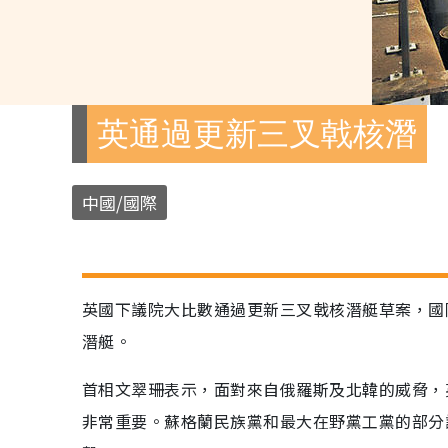
英通過更新三叉戟核潛
中國/國際
英國下議院大比數通過更新三叉戟核潛艇草案，國
潛艇。
首相文翠珊表示，面對來自俄羅斯及北韓的威脅，
非常重要。蘇格蘭民族黨和最大在野黨工黨的部分