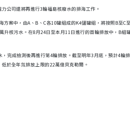
電力公司還將再進行3輪福島核廢水的排海工作。
方案中，由A、B、C各10罐組成的K4儲罐組，將按照B至C至
0萬升核污水。在8月24日至本月11日進行的首輪排放中，B組
水，完成檢測後再進行第4輪排放。截至明年3月底，預計4輪
，低於全年氚排放上限的22萬億貝克勒爾。