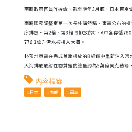
南韓政府官員昨透露，截至明年3月底，日本東京
南韓國務調整室第一次長朴購然稱，東電公布的排海
序排放。第2輪、第3輪將排放的C、A中各存儲78
776.3萬升污水被排入大海。
朴預計東電在完成首輪排放的B組罐中重新注入污
大海排放放射性物質氚的總量約為5萬億貝克勒爾
內容標籤
日本
南韓
福島