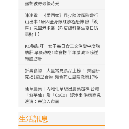
露黎彼得最後時光
陳浚霆｜《愛回家》風少陳浚霆歐遊行
山出事 1原因全身爆紅疹極恐怖 險「毀
容」急回港求醫【附皮膚科醫生夏日防
蟲貼士】
KO脂肪肝｜女子每日食三文治變中度脂
肪肝 早餐改吃1款食物 半年激減15磅逆
轉脂肪肝
折壽食物｜大量常見食品上榜！ 美國研
究揭1類型食物 頻食死亡風險激增17%
仙草農藥丨內地仙草驗出農藥超標 台灣
「鮮芋仙」及「CoCo」疑涉事 供應商急
澄清：未流入市面
生活訊息