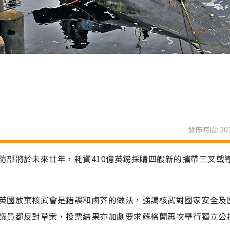
發佈時間: 201
防部將於未來廿年，耗資410億英鎊採購四艘新的攜帶三叉戟
英國放棄核武會是錯誤和鹵莽的做法，強調核武對國家安全及
議員都反對草案，投票結果亦加劇要求蘇格蘭再次舉行獨立公