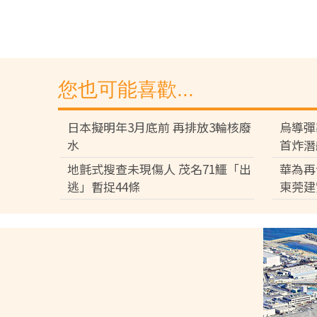
您也可能喜歡...
日本擬明年3月底前 再排放3輪核廢
烏導彈
水
首炸潛
地氈式搜查未現傷人 茂名71鱷「出
華為再
逃」暫捉44條
東莞建