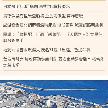
日本擬明年3月底前 再排放3輪核廢水
烏導彈襲克里米亞船塢 重創兩俄艦 首炸潛艇
感溫變色建材調節牆溫助節能 液態窗戶 減空調照明能耗
民調︰「侯柯配」可贏「賴蕭配」 《人選之人》女星任
郭台銘副手
地氈式搜查未現傷人 茂名71鱷「出逃」暫捉44條
華為再發力 強攻運動健康科創 西安東莞建實驗室 拓智能
穿戴市場