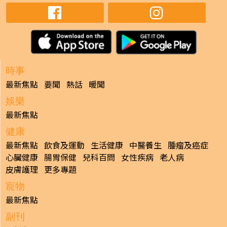
時事
最新焦點
要聞
熱話
暖聞
娛樂
最新焦點
健康
最新焦點
飲食及運動
生活健康
中醫養生
腫瘤及癌症
心臟健康
腸胃保健
兒科百問
女性疾病
老人病
皮膚護理
更多專題
寵物
最新焦點
副刊