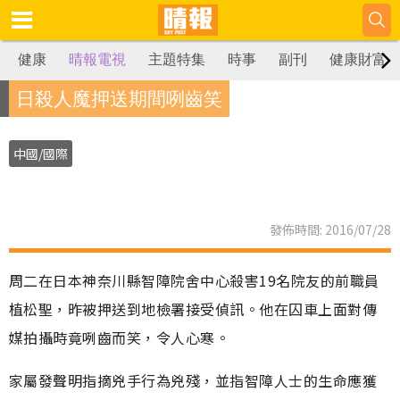
健康
晴報電視
主題特集
時事
副刊
健康財富
日殺人魔押送期間咧齒笑
中國/國際
發佈時間: 2016/07/28
周二在日本神奈川縣智障院舍中心殺害19名院友的前職員
植松聖，昨被押送到地檢署接受偵訊。他在囚車上面對傳
媒拍攝時竟咧齒而笑，令人心寒。
家屬發聲明指摘兇手行為兇殘，並指智障人士的生命應獲