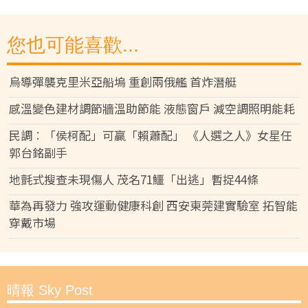
您也可能喜歡...
烏導彈襲克里米亞船塢 重創兩俄艦 首炸潛艇
感溫變色建材調節牆溫助節能 液態窗戶 減空調照明能耗
民調︰「侯柯配」可贏「賴蕭配」 《人選之人》女星任
郭台銘副手
地氈式搜查未現傷人 茂名71鱷「出逃」暫捉44條
華為再發力 強攻運動健康科創 西安東莞建實驗室 拓智能
穿戴市場
晴報 Sky Post