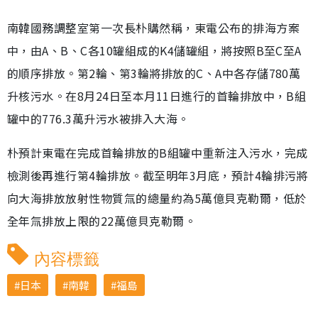
南韓國務調整室第一次長朴購然稱，東電公布的排海方案
中，由A、B、C各10罐組成的K4儲罐組，將按照B至C至A
的順序排放。第2輪、第3輪將排放的C、A中各存儲780萬
升核污水。在8月24日至本月11日進行的首輪排放中，B組
罐中的776.3萬升污水被排入大海。
朴預計東電在完成首輪排放的B組罐中重新注入污水，完成
檢測後再進行第4輪排放。截至明年3月底，預計4輪排污將
向大海排放放射性物質氚的總量約為5萬億貝克勒爾，低於
全年氚排放上限的22萬億貝克勒爾。
內容標籤
日本
南韓
福島