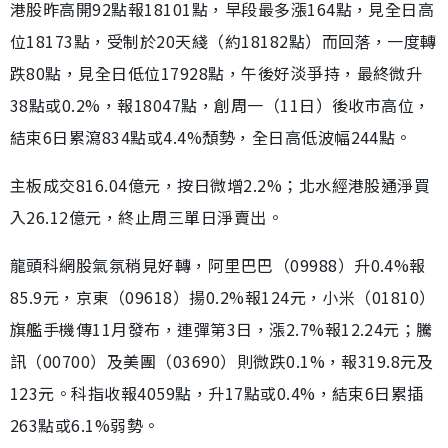
港股昨高開92點報18101點，早段最多漲164點，見全日高
位18173點，受制於20天綫（約18182點）而回落，一度轉
跌80點，見全日低位17928點，午後好淡爭持，最終微升
38點或0.2%，報18047點，創周一（11日）後收市高位，
結束6日累瀉834點或4.4%頹勢，全日高低波幅244點。
主板成交816.04億元，按日微增2.2%；北水經港股通淨買
入26.12億元，終止周三單日淨賣出。
龍頭科網股氣氛稍見好轉，阿里巴巴（09988）升0.4%報
85.9元，京東（09618）揚0.2%報124元，小米（01810）
旗艦手機傳11月發布，連彈第3日，漲2.7%報12.24元；騰
訊（00700）及美團（03690）則微跌0.1%，報319.8元及
123元。科指收報4059點，升17點或0.4%，結束6日累插
263點或6.1%弱勢。