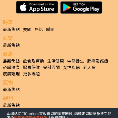
時事
最新焦點
要聞
熱話
暖聞
娛樂
最新焦點
健康
最新焦點
飲食及運動
生活健康
中醫養生
腫瘤及癌症
心臟健康
腸胃保健
兒科百問
女性疾病
老人病
皮膚護理
更多專題
寵物
最新焦點
副刊
最新焦點
本網站使用Cookies來改善您的瀏覽體驗, 請確定您同意及接受我
日報
們的
私隱政策與使用條款
才繼續瀏覽。