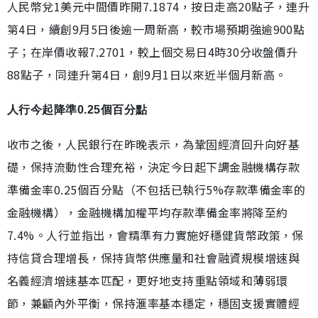
人民幣兌1美元中間價昨開7.1874，按日走高20點子，連升
第4日，續創9月5日後逾一周新高，較市場預期強逾900點
子；在岸價收報7.2701，較上個交易日4時30分收盤價升
88點子，同連升第4日，創9月1日以來近半個月新高。
人行今起降準0.25個百分點
收市之後，人民銀行在昨晚表示，為鞏固經濟回升向好基
礎，保持流動性合理充裕，決定今日起下調金融機構存款
準備金率0.25個百分點（不包括已執行5%存款準備金率的
金融機構），金融機構加權平均存款準備金率將降至約
7.4%。人行並指出，會精準有力實施好穩健貨幣政策，保
持信貸合理增長，保持貨幣供應量和社會融資規模增速與
名義經濟增速基本匹配，更好地支持重點領域和薄弱環
節，兼顧內外平衡，保持滙率基本穩定，穩固支援實體經