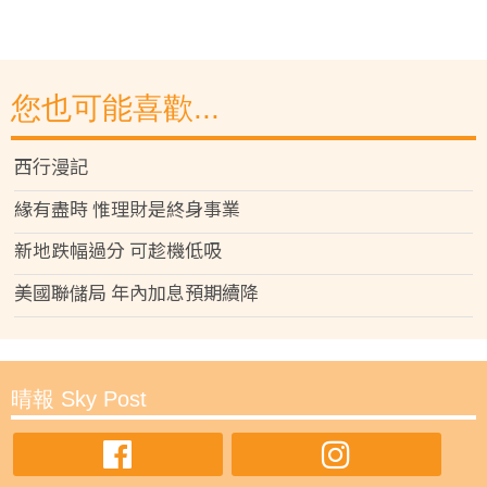
您也可能喜歡...
西行漫記
緣有盡時 惟理財是終身事業
新地跌幅過分 可趁機低吸
美國聯儲局 年內加息預期續降
晴報 Sky Post