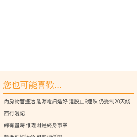
您也可能喜歡...
內房物管捱沽 能源電訊造好 港股止6連跌 仍受制20天綫
西行漫記
緣有盡時 惟理財是終身事業
新地跌幅過分 可趁機低吸