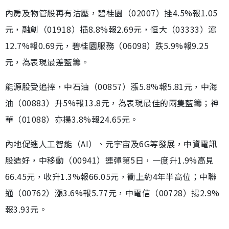
內房及物管股再有沽壓，碧桂園（02007）挫4.5%報1.05
元，融創（01918）插8.8%報2.69元，恒大（03333）瀉
12.7%報0.69元，碧桂園服務（06098）跌5.9%報9.25
元，為表現最差藍籌。
能源股受追捧，中石油（00857）漲5.8%報5.81元，中海
油（00883）升5%報13.8元，為表現最佳的兩隻藍籌；神
華（01088）亦揚3.8%報24.65元。
內地促進人工智能（AI）、元宇宙及6G等發展，中資電訊
股造好，中移動（00941）連彈第5日，一度升1.9%高見
66.45元，收升1.3%報66.05元，衝上約4年半高位；中聯
通（00762）漲3.6%報5.77元，中電信（00728）揚2.9%
報3.93元。