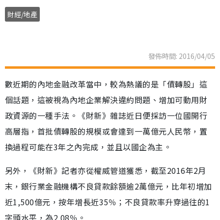
財經/地產
發佈時間: 2016/04/05
數近期的內地金融改革當中，較為熱議的是「債轉股」這
個話題，這被視為內地企業解決違約問題、增加可動用財
政資源的一種手法。《財新》雜誌近日便採訪一位國開行
高層指，首批債轉股的規模或會達到一萬億元人民幣，置
換過程可能在3年之內完成，並且以國企為主。
另外，《財新》記者亦從權威管道獲悉，截至2016年2月
末，銀行業金融機構不良貸款餘額逾2萬億元，比年初增加
近1,500億元，按年增長近35％；不良貸款率升穿過往的1
字頭水平，為2.08％。