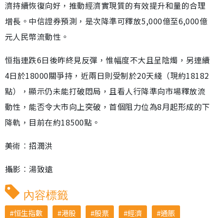
濟持續恢復向好，推動經濟實現質的有效提升和量的合理
增長。中信證券預測，是次降準可釋放5,000億至6,000億
元人民幣流動性。
恒指連跌6日後昨終見反彈，惟幅度不大且呈陰燭，另連續
4日於18000關爭持，近兩日則受制於20天綫（現約18182
點），顯示仍未能打破悶局，且看人行降準向市場釋放流
動性，能否令大市向上突破，首個阻力位為8月起形成的下
降軌，目前在約18500點。
美術︰招潤洪
攝影︰湯致遠
內容標籤
恒生指數
港股
股票
經濟
通脹