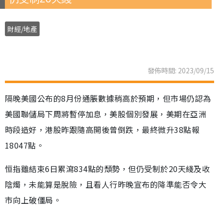
財經/地產
發佈時間: 2023/09/15
隔晚美國公布的8月份通脹數據稍高於預期，但市場仍認為
美國聯儲局下周將暫停加息，美股個別發展，美期在亞洲
時段造好，港股昨跟隨高開後曾倒跌，最終微升38點報
18047點。
恒指雖結束6日累瀉834點的頹勢，但仍受制於20天綫及收
陰燭，未能算是脫險，且看人行昨晚宣布的降準能否令大
市向上破僵局。