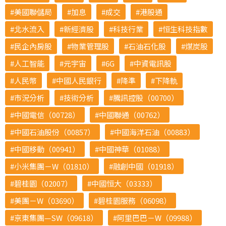
美國聯儲局
加息
成交
港股通
北水流入
新經濟股
科技行業
恒生科技指數
民企內房股
物業管理股
石油石化股
煤炭股
人工智能
元宇宙
6G
中資電訊股
人民幣
中國人民銀行
降準
下降軌
市況分析
技術分析
騰訊控股（00700）
中國電信（00728）
中國聯通（00762）
中國石油股份（00857）
中國海洋石油（00883）
中國移動（00941）
中國神華（01088）
小米集團－W（01810）
融創中國（01918）
碧桂園（02007）
中國恒大（03333）
美團－W（03690）
碧桂園服務（06098）
京東集團—SW（09618）
阿里巴巴－W（09988）