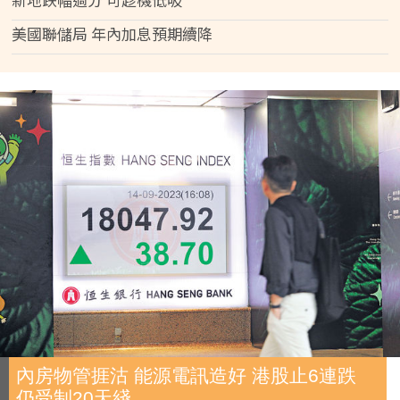
美國聯儲局 年內加息預期續降
內房物管捱沽 能源電訊造好 港股止6連跌
仍受制20天綫