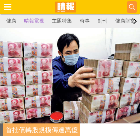
健康
晴報電視
主題特集
時事
副刊
健康財富
首批債轉股規模傳達萬億