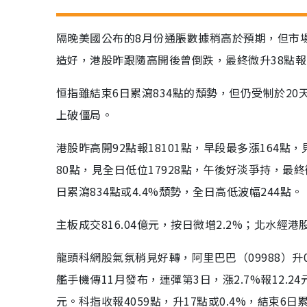
隔晚美國公布的8月份通脹數據稍高於預期，但市
造好，港股昨跟隨高開後曾倒跌，最終微升38點報1
恒指雖結束6日累瀉834點的頹勢，但仍受制於2
上破僵局。
港股昨高開92點報18101點，早段最多漲164點，
80點，見全日低位17928點，午後好淡爭持，最終
日累瀉834點或4.4%頹勢，全日高低波幅244點。
主板成交816.04億元，按日微增2.2%；北水經
龍頭科網股氣氛稍見好轉，阿里巴巴（09988）升0.4
艦手機傳11月發布，連彈第3日，漲2.7%報12.24元
元。科指收報4059點，升17點或0.4%，結束6日累