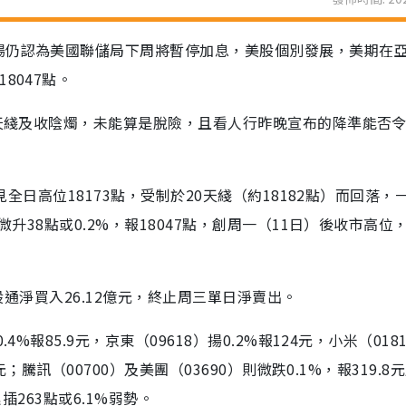
場仍認為美國聯儲局下周將暫停加息，美股個別發展，美期在
8047點。
0天綫及收陰燭，未能算是脫險，且看人行昨晚宣布的降準能否
見全日高位18173點，受制於20天綫（約18182點）而回落，
微升38點或0.2%，報18047點，創周一（11日）後收市高位
港股通淨買入26.12億元，終止周三單日淨賣出。
%報85.9元，京東（09618）揚0.2%報124元，小米（018
；騰訊（00700）及美團（03690）則微跌0.1%，報319.8元
插263點或6.1%弱勢。