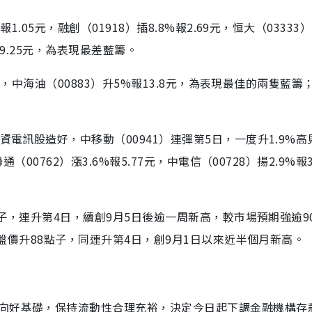
.05元，融創（01918）插8.8%報2.69元，恒大（03333
%報9.25元，為表現最差藍籌。
1元，中海油（00883）升5%報13.8元，為表現最佳的兩隻藍籌
電訊股造好，中移動（00941）連彈第5日，一度升1.9%高見6
00762）漲3.6%報5.77元，中電信（00728）揚2.9%報3
點子，連升第4日，續創9月5日後逾一周新高，較市場預期強逾9
收盤價升88點子，同連升第4日，創9月1日以來近半個月新高。
向好基礎，保持流動性合理充裕，決定今日起下調金融機構存