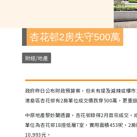
杏花邨2房失守500萬
財經/地產
政府昨日公布財政預算案，但未有提及減辣或樓市
港島區杏花邨有2房單位成交價跌穿500萬，更重
中原地產黎妙蘭透露，杏花邨錄得2月首宗成交，成
單位為杏花邨18座低層7室，實用面積453呎，2
10,993元。