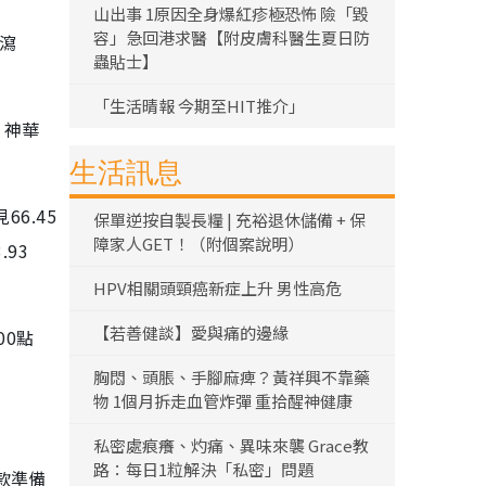
山出事 1原因全身爆紅疹極恐怖 險「毀
容」急回港求醫【附皮膚科醫生夏日防
）瀉
蟲貼士】
「生活晴報 今期至HIT推介」
；神華
生活訊息
6.45
保單逆按自製長糧 | 充裕退休儲備 + 保
障家人GET！（附個案說明）
.93
HPV相關頭頸癌新症上升 男性高危
【若善健談】愛與痛的邊緣
00點
胸悶、頭脹、手腳麻痺？黃祥興不靠藥
物 1個月拆走血管炸彈 重拾醒神健康
私密處痕癢、灼痛、異味來襲 Grace教
路：每日1粒解決「私密」問題
款準備