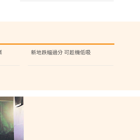
業
新地跌幅過分 可趁機低吸