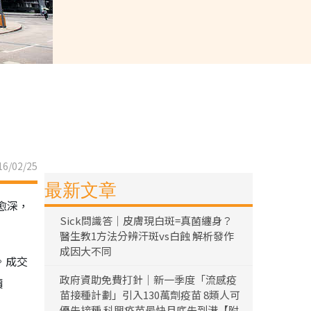
6/02/25
最新文章
愈深，
Sick問識答｜皮膚現白斑=真菌纏身？
醫生教1方法分辨汗斑vs白蝕 解析發作
成因大不同
。成交
政府資助免費打針｜新一季度「流感疫
價
苗接種計劃」引入130萬劑疫苗 8類人可
優先接種 科興疫苗最快月底先到港【附