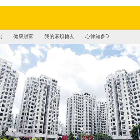
刊
健康財富
我的麻煩糖友
心律知多D