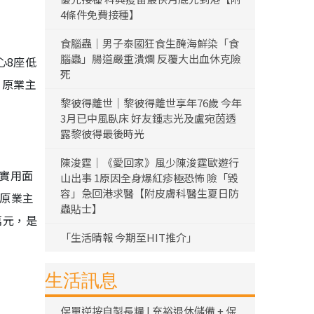
4條件免費接種】
食腦蟲｜男子泰國狂食生醃海鮮染「食
腦蟲」腸道嚴重潰爛 反覆大出血休克險
心8座低
死
，原業主
黎彼得離世｜黎彼得離世享年76歲 今年
3月已中風臥床 好友鍾志光及盧宛茵透
露黎彼得最後時光
陳浚霆｜《愛回家》風少陳浚霆歐遊行
，實用面
山出事 1原因全身爆紅疹極恐怖 險「毀
容」急回港求醫【附皮膚科醫生夏日防
，原業主
蟲貼士】
萬元，是
「生活晴報 今期至HIT推介」
生活訊息
保單逆按自製長糧 | 充裕退休儲備 + 保