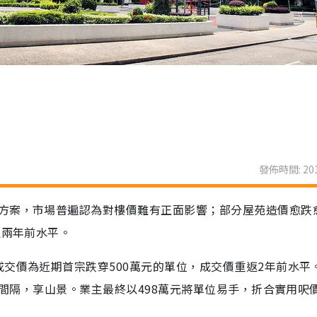
發佈時間: 201
方案，市場普遍認為對樓價難有正面影響；部分屋苑造價愈跌
返兩年前水平。
交價為近期首宗跌穿500萬元的單位，成交價重返2年前水平
房間隔，享山景。業主最終以498萬元將單位易手，折合實用呎