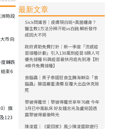
最新文章
亞洲時段
Sick問識答｜皮膚現白斑=真菌纏身？
醫生教1方法分辨汗斑vs白蝕 解析發作
成因大不同
令大市向
政府資助免費打針｜新一季度「流感疫
苗接種計劃」引入130萬劑疫苗 8類人可
優先接種 科興疫苗最快月底先到港【附
一度轉跌
4條件免費接種】
，結束6
食腦蟲｜男子泰國狂食生醃海鮮染「食
腦蟲」腸道嚴重潰爛 反覆大出血休克險
死
黎彼得離世｜黎彼得離世享年76歲 今年
10）旗
3月已中風臥床 好友鍾志光及盧宛茵透
露黎彼得最後時光
及123
陳浚霆｜《愛回家》風少陳浚霆歐遊行