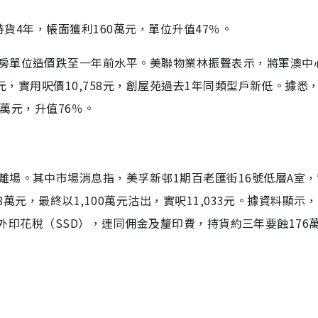
持貨4年，帳面獲利160萬元，單位升值47％。
房單位造價跌至一年前水平。美聯物業林振聲表示，將軍澳中
萬元，實用呎價10,758元，創屋苑過去1年同類型戶新低。據悉
2萬元，升值76％。
離場。其中市場消息指，美孚新邨1期百老匯街16號低層A室
8萬元，最終以1,100萬元沽出，實呎11,033元。據資料顯示
0％額外印花稅（SSD），連同佣金及釐印費，持貨約三年要蝕176