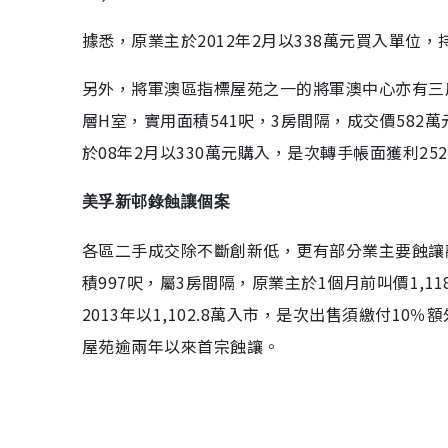
據悉，原業主於2012年2月以338萬元買入單位，
另外，將軍澳區指標屋苑之一的將軍澳中心亦有三
層H室，實用面積541呎，3房間隔，成交價582
於08年2月以330萬元購入，是次轉手帳面獲利25
美孚新邨錄蝕讓個案
各區二手成交除不斷創新低，更有部分業主要蝕讓
積997呎，屬3房間隔，原業主於1個月前叫價1,11
2013年以1,102.8萬入市，是次出售須繳付1
屋苑逾兩年以來首宗蝕讓。