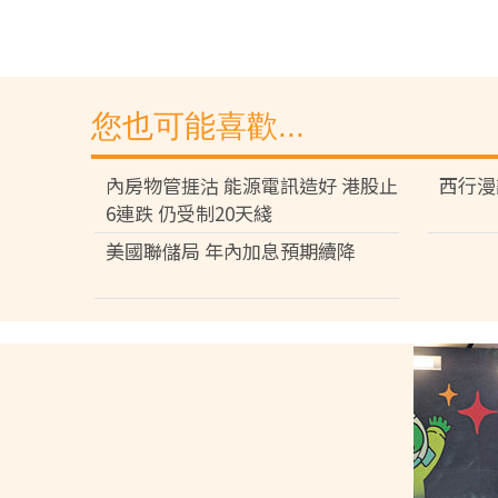
您也可能喜歡...
內房物管捱沽 能源電訊造好 港股止
西行漫
6連跌 仍受制20天綫
美國聯儲局 年內加息預期續降