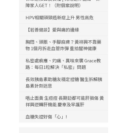
障家人GET！（附個案說明）
HPV相關頭頸癌新症上升 男性高危
【若善健談】愛與痛的邊緣
胸悶、頭脹、手腳麻痺？黃祥興不靠藥
物 1個月拆走血管炸彈 重拾醒神健康
私密處痕癢、灼痛、異味來襲 Grace教
路：每日1粒解決「私密」問題
長效胰島素助糖友穩定控糖 醫生拆解胰
島素針劑迷思
唔止面黃 生痘痘 長期攰都可能肝損傷 黃
祥興逆轉肝機能 慶幸及早護肝
血糖失控好傷「心」!