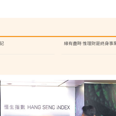
記
緣有盡時 惟理財是終身事