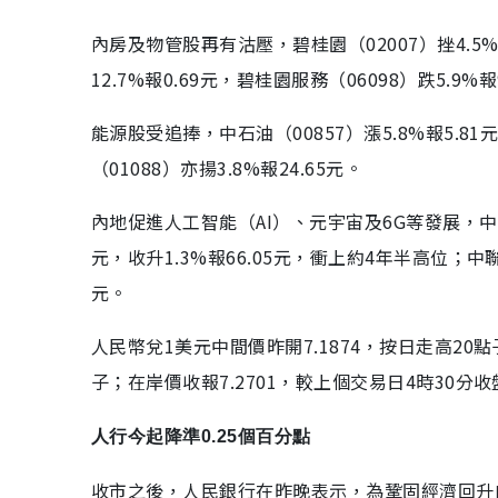
內房及物管股再有沽壓，碧桂園（02007）挫4.5%報1
12.7%報0.69元，碧桂園服務（06098）跌5.9
能源股受追捧，中石油（00857）漲5.8%報5.8
（01088）亦揚3.8%報24.65元。
內地促進人工智能（AI）、元宇宙及6G等發展，中資
元，收升1.3%報66.05元，衝上約4年半高位；中聯通（
元。
人民幣兌1美元中間價昨開7.1874，按日走高20
子；在岸價收報7.2701，較上個交易日4時30分
人行今起降準0.25個百分點
收市之後，人民銀行在昨晚表示，為鞏固經濟回升