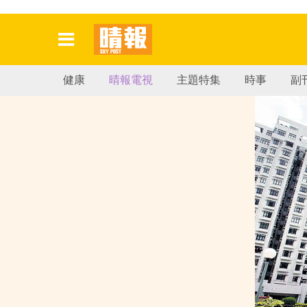
健康
晴報電視
主題特集
時事
副