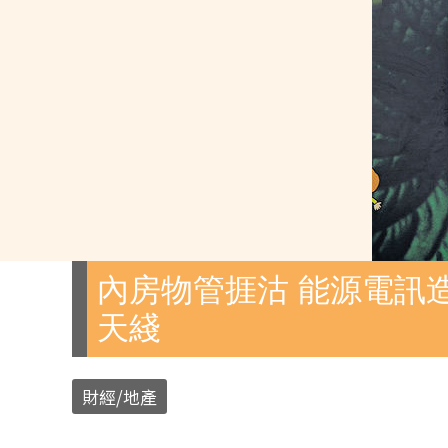
內房物管捱沽 能源電訊造
天綫
財經/地產