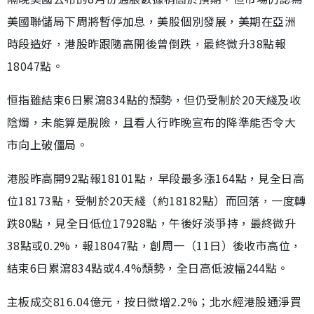
美國聯儲局下周將暫停加息，美股個別發展，美期在亞洲
時段造好，港股昨跟隨高開後曾倒跌，最終微升38點報
18047點。
恒指雖結束6日累瀉834點的頹勢，但仍受制於20天綫及收
陰燭，未能算是脫險，且看人行昨晚宣布的降準能否令大
市向上破僵局。
港股昨高開92點報18101點，早段最多漲164點，見全日高
位18173點，受制於20天綫（約18182點）而回落，一度轉
跌80點，見全日低位17928點，午後好淡爭持，最終微升
38點或0.2%，報18047點，創周一（11日）後收市高位，
結束6日累瀉834點或4.4%頹勢，全日高低波幅244點。
主板成交816.04億元，按日微增2.2%；北水經港股通淨買