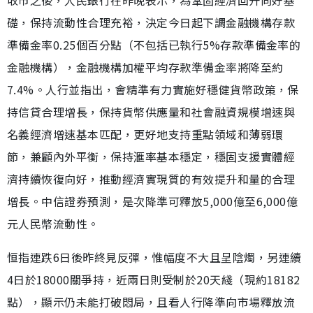
收市之後，人民銀行在昨晚表示，為鞏固經濟回升向好基
礎，保持流動性合理充裕，決定今日起下調金融機構存款
準備金率0.25個百分點（不包括已執行5%存款準備金率的
金融機構），金融機構加權平均存款準備金率將降至約
7.4%。人行並指出，會精準有力實施好穩健貨幣政策，保
持信貸合理增長，保持貨幣供應量和社會融資規模增速與
名義經濟增速基本匹配，更好地支持重點領域和薄弱環
節，兼顧內外平衡，保持滙率基本穩定，穩固支援實體經
濟持續恢復向好，推動經濟實現質的有效提升和量的合理
增長。中信證券預測，是次降準可釋放5,000億至6,000億
元人民幣流動性。
恒指連跌6日後昨終見反彈，惟幅度不大且呈陰燭，另連續
4日於18000關爭持，近兩日則受制於20天綫（現約18182
點），顯示仍未能打破悶局，且看人行降準向市場釋放流