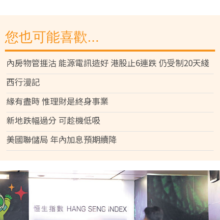
您也可能喜歡...
內房物管捱沽 能源電訊造好 港股止6連跌 仍受制20天綫
西行漫記
緣有盡時 惟理財是終身事業
新地跌幅過分 可趁機低吸
美國聯儲局 年內加息預期續降