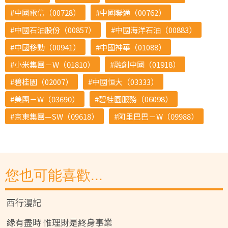
中國電信（00728）
中國聯通（00762）
中國石油股份（00857）
中國海洋石油（00883）
中國移動（00941）
中國神華（01088）
小米集團－W（01810）
融創中國（01918）
碧桂園（02007）
中國恒大（03333）
美團－W（03690）
碧桂園服務（06098）
京東集團—SW（09618）
阿里巴巴－W（09988）
您也可能喜歡...
西行漫記
緣有盡時 惟理財是終身事業