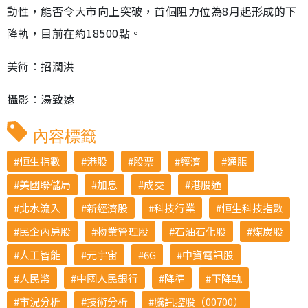
動性，能否令大市向上突破，首個阻力位為8月起形成的下
降軌，目前在約18500點。
美術︰招潤洪
攝影︰湯致遠
內容標籤
恒生指數
港股
股票
經濟
通脹
美國聯儲局
加息
成交
港股通
北水流入
新經濟股
科技行業
恒生科技指數
民企內房股
物業管理股
石油石化股
煤炭股
人工智能
元宇宙
6G
中資電訊股
人民幣
中國人民銀行
降準
下降軌
市況分析
技術分析
騰訊控股（00700）