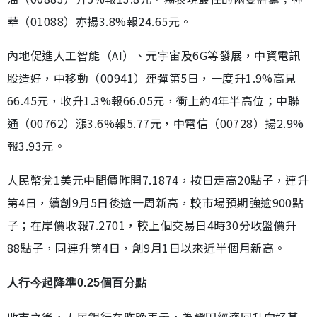
華（01088）亦揚3.8%報24.65元。
內地促進人工智能（AI）、元宇宙及6G等發展，中資電訊
股造好，中移動（00941）連彈第5日，一度升1.9%高見
66.45元，收升1.3%報66.05元，衝上約4年半高位；中聯
通（00762）漲3.6%報5.77元，中電信（00728）揚2.9%
報3.93元。
人民幣兌1美元中間價昨開7.1874，按日走高20點子，連升
第4日，續創9月5日後逾一周新高，較市場預期強逾900點
子；在岸價收報7.2701，較上個交易日4時30分收盤價升
88點子，同連升第4日，創9月1日以來近半個月新高。
人行今起降準0.25個百分點