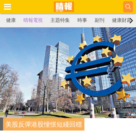
健康
晴報電視
主題特集
時事
副刊
健康財富
美股反彈港股憧憬短綫回穩