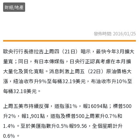
財經/地產
發佈時間: 2016/01/25
歐央行行長德拉吉上周四（21日）暗示，最快今年3月擴大
量寬；同日，有日本傳媒指，日央行正認真考慮在本月擴
大量化及質化寬鬆。消息刺激上周五（22日）原油價格大
漲，紐油收市升9％至每桶32.19美元，布油收市升10％至
每桶32.18美元。
上周五美市持續反彈，道指漲1％，報16094點；標普500
升2％，報1,901點，道指及標普500上周累升0.7％和
1.4％。至於美匯指數升0.5％報99.56，全個星期計升
0.6％。