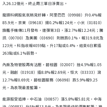
入26.12億元，終止周三單日淨賣出。
龍頭科網股氣氛稍見好轉，阿里巴巴（09988）升0.4%報
85.9元，京東（09618）揚0.2%報124元，小米（01810）
旗艦手機傳11月發布，連彈第3日，漲2.7%報12.24元；騰
訊（00700）及美團（03690）則微跌0.1%，報319.8元及
123元。科指收報4059點，升17點或0.4%，結束6日累插
263點或6.1%弱勢。
內房及物管股再有沽壓，碧桂園（02007）挫4.5%報1.05
元，融創（01918）插8.8%報2.69元，恒大（03333）瀉
12.7%報0.69元，碧桂園服務（06098）跌5.9%報9.25
元，為表現最差藍籌。
能源股受追捧，中石油（00857）漲5.8%報5.81元，中海
油（00883）升5%報13.8元，為表現最佳的兩隻藍籌；神