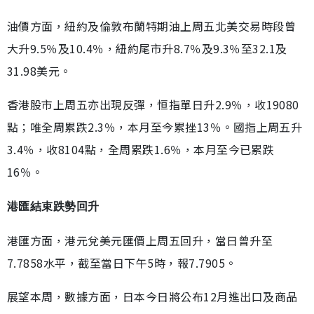
油價方面，紐約及倫敦布蘭特期油上周五北美交易時段曾
大升9.5％及10.4％，紐約尾市升8.7％及9.3％至32.1及
31.98美元。
香港股市上周五亦出現反彈，恒指單日升2.9％，收19080
點；唯全周累跌2.3％，本月至今累挫13％。國指上周五升
3.4％，收8104點，全周累跌1.6％，本月至今已累跌
16％。
港匯結束跌勢回升
港匯方面，港元兌美元匯價上周五回升，當日曾升至
7.7858水平，截至當日下午5時，報7.7905。
展望本周，數據方面，日本今日將公布12月進出口及商品