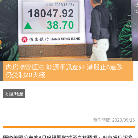
內房物管捱沽 能源電訊造好 港股止6連跌
仍受制20天綫
財經/地產
發佈時間: 2023/09/15
隔晚美國公布的8月份通脹數據稍高於預期，但市場仍認為