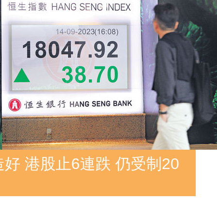
好 港股止6連跌 仍受制20