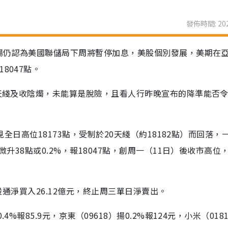
發佈時間: 202
場仍認為美國聯儲局下周將暫停加息，美股個別發展，美期在
8047點。
0天綫及收陰燭，未能算是脫險，且看人行昨晚宣布的降準能否
見全日高位18173點，受制於20天綫（約18182點）而回落，
微升38點或0.2%，報18047點，創周一（11日）後收市高位
港股通淨買入26.12億元，終止周三單日淨賣出。
%報85.9元，京東（09618）揚0.2%報124元，小米（018