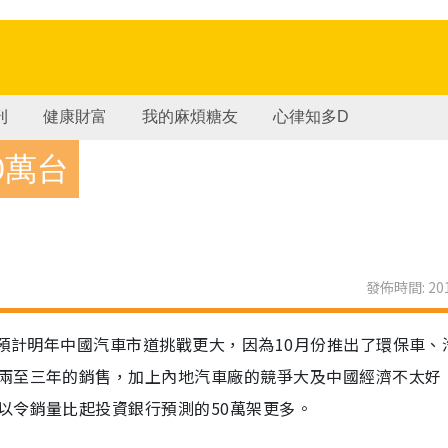
刊
健康財富
我的麻煩糖友
心律知多D
0萬台
發佈時間: 201
，預計明年中國汽車市道挑戰更大，因為10月份推出了環保車、
兩至三年的銷售，加上內地汽車廠的競爭大及中國經濟不太好
以令銷量比起投資銀行預測的50萬架更多。