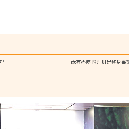
記
緣有盡時 惟理財是終身事