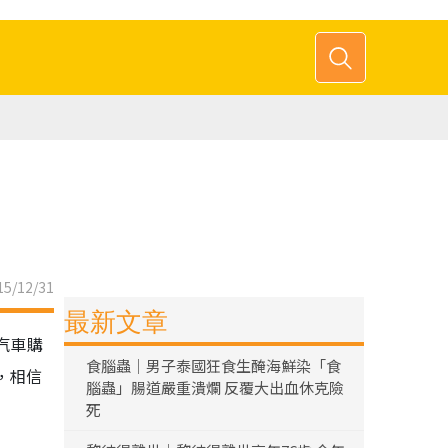
5/12/31
最新文章
汽車購
食腦蟲｜男子泰國狂食生醃海鮮染「食
，相信
腦蟲」腸道嚴重潰爛 反覆大出血休克險
死