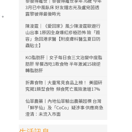
黎彼得離世｜黎彼得離世享年76歲 今年
3月已中風臥床 好友鍾志光及盧宛茵透
露黎彼得最後時光
付。
陳浚霆｜《愛回家》風少陳浚霆歐遊行
山出事 1原因全身爆紅疹極恐怖 險「毀
容」急回港求醫【附皮膚科醫生夏日防
蟲貼士】
KO脂肪肝｜女子每日食三文治變中度脂
肪肝 早餐改吃1款食物 半年激減15磅逆
轉脂肪肝
折壽食物｜大量常見食品上榜！ 美國研
究揭1類型食物 頻食死亡風險激增17%
仙草農藥丨內地仙草驗出農藥超標 台灣
「鮮芋仙」及「CoCo」疑涉事 供應商急
澄清：未流入市面