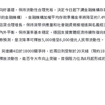
向好基礎，保持流動性合理充裕，決定今日起下調金融機構存
金率的金融機構），金融機構加權平均存款準備金率將降至約7.4
信貸合理增長，保持貨幣供應量和社會融資規模增速與名義經
內外平衡，保持滙率基本穩定，穩固支援實體經濟持續恢復向
測，是次降準可釋放5,000億至6,000億元人民幣流動性。
連續4日於18000關爭持，近兩日則受制於20天綫（現約181
釋放流動性，能否令大市向上突破，首個阻力位為8月起形成