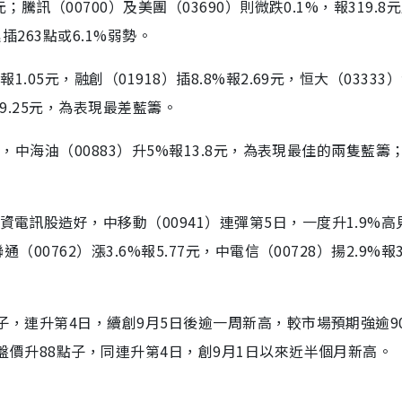
；騰訊（00700）及美團（03690）則微跌0.1%，報319.8元
插263點或6.1%弱勢。
.05元，融創（01918）插8.8%報2.69元，恒大（03333
%報9.25元，為表現最差藍籌。
1元，中海油（00883）升5%報13.8元，為表現最佳的兩隻藍籌
電訊股造好，中移動（00941）連彈第5日，一度升1.9%高見6
00762）漲3.6%報5.77元，中電信（00728）揚2.9%報3
點子，連升第4日，續創9月5日後逾一周新高，較市場預期強逾9
收盤價升88點子，同連升第4日，創9月1日以來近半個月新高。