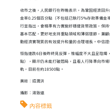
收市之後，人民銀行在昨晚表示，為鞏固經濟回升
金率0.25個百分點（不包括已執行5%存款準備
行並指出，會精準有力實施好穩健貨幣政策，保持
基本匹配，更好地支持重點領域和薄弱環節，兼顧
動經濟實現質的有效提升和量的合理增長。中信證券預
恒指連跌6日後昨終見反彈，惟幅度不大且呈陰燭，另
點），顯示仍未能打破悶局，且看人行降準向市場
軌，目前在約18500點。
美術︰招潤洪
攝影︰湯致遠
內容標籤