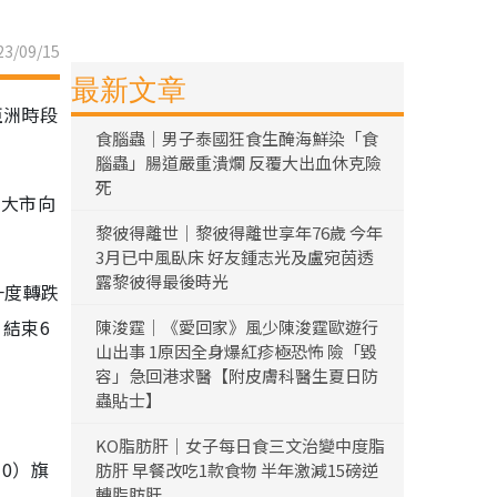
3/09/15
最新文章
亞洲時段
食腦蟲｜男子泰國狂食生醃海鮮染「食
腦蟲」腸道嚴重潰爛 反覆大出血休克險
死
令大市向
黎彼得離世｜黎彼得離世享年76歲 今年
3月已中風臥床 好友鍾志光及盧宛茵透
露黎彼得最後時光
一度轉跌
，結束6
陳浚霆｜《愛回家》風少陳浚霆歐遊行
山出事 1原因全身爆紅疹極恐怖 險「毀
容」急回港求醫【附皮膚科醫生夏日防
蟲貼士】
KO脂肪肝｜女子每日食三文治變中度脂
10）旗
肪肝 早餐改吃1款食物 半年激減15磅逆
轉脂肪肝