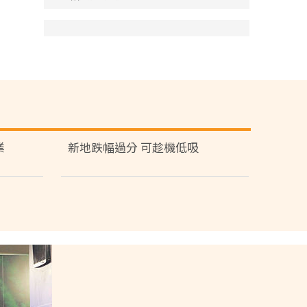
業
新地跌幅過分 可趁機低吸