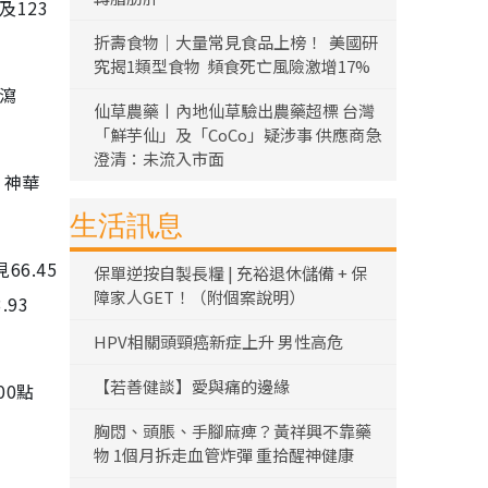
及123
折壽食物｜大量常見食品上榜！ 美國研
究揭1類型食物 頻食死亡風險激增17%
）瀉
仙草農藥丨內地仙草驗出農藥超標 台灣
「鮮芋仙」及「CoCo」疑涉事 供應商急
澄清：未流入市面
；神華
生活訊息
6.45
保單逆按自製長糧 | 充裕退休儲備 + 保
障家人GET！（附個案說明）
.93
HPV相關頭頸癌新症上升 男性高危
【若善健談】愛與痛的邊緣
00點
胸悶、頭脹、手腳麻痺？黃祥興不靠藥
物 1個月拆走血管炸彈 重拾醒神健康