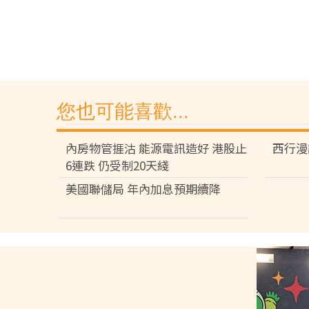
您也可能喜歡...
內房物管捱沽 能源電訊造好 港股止
西行漫
6連跌 仍受制20天綫
美國聯儲局 年內加息預期續降