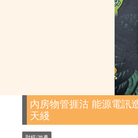
內房物管捱沽 能源電訊造
天綫
財經/地產