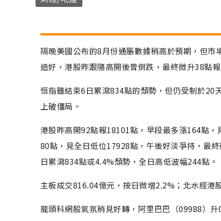
隔晚美國公布的8月份通脹數據稍高於預期，但市
造好，港股昨跟隨高開後曾倒跌，最終微升38點報1
恒指雖結束6日累瀉834點的頹勢，但仍受制於2
上破僵局。
港股昨高開92點報18101點，早段最多漲164點，
80點，見全日低位17928點，午後好淡爭持，最終
日累瀉834點或4.4%頹勢，全日高低波幅244點。
主板成交816.04億元，按日微增2.2%；北水經
龍頭科網股氣氛稍見好轉，阿里巴巴（09988）升0.4