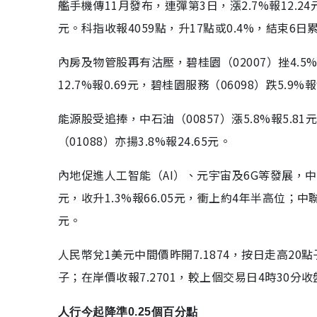
艦手機傳11月發布，連彈第3日，漲2.7%報12.24元
元。科指收報4059點，升17點或0.4%，結束6日累
內房及物管股再有沽壓，碧桂園（02007）挫4.5%報1
12.7%報0.69元，碧桂園服務（06098）跌5.9
能源股受追捧，中石油（00857）漲5.8%報5.8
（01088）亦揚3.8%報24.65元。
內地促進人工智能（AI）、元宇宙及6G等發展，中資
元，收升1.3%報66.05元，衝上約4年半高位；中聯通（
元。
人民幣兌1美元中間價昨開7.1874，按日走高20
子；在岸價收報7.2701，較上個交易日4時30分
人行今起降準0.25個百分點