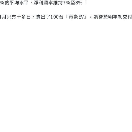
％的平均水平，淨利潤率維持7％至8％。
11月只有十多日，賣出了100台「帝豪EV」，將會於明年初交