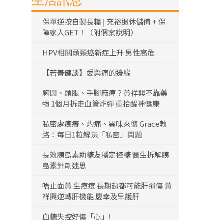
生活訊息
保單逆按自製長糧 | 充裕退休儲備 + 保
障家人GET！（附個案說明）
HPV相關頭頸癌新症上升 男性高危
【若善健談】愛與痛的邊緣
胸悶、頭脹、手腳麻痺？黃祥興不靠藥
物 1個月拆走血管炸彈 重拾醒神健康
私密處痕癢、灼痛、異味來襲 Grace教
路：每日1粒解決「私密」問題
長效胰島素助糖友穩定控糖 醫生拆解胰
島素針劑迷思
唔止面黃 生痘痘 長期攰都可能肝損傷 黃
祥興逆轉肝機能 慶幸及早護肝
血糖失控好傷「心」!