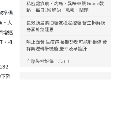
私密處痕癢、灼痛、異味來襲 Grace教
路：每日1粒解決「私密」問題
款準備
%。人
長效胰島素助糖友穩定控糖 醫生拆解胰
島素針劑迷思
濟增速
好，推
唔止面黃 生痘痘 長期攰都可能肝損傷 黃
祥興逆轉肝機能 慶幸及早護肝
血糖失控好傷「心」!
82
的下降