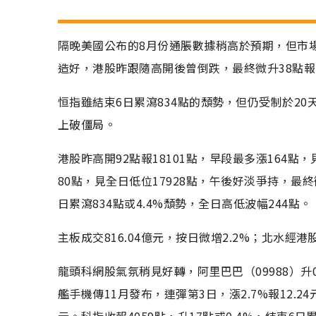
隔晚美國公布的8月份通脹數據稍高於預期，但市
造好，港股昨跟隨高開後曾倒跌，最終微升38點報1
恒指雖結束6日累瀉834點的頹勢，但仍受制於2
上破僵局。
港股昨高開92點報18101點，早段最多漲164點，
80點，見全日低位17928點，午後好淡爭持，最終
日累瀉834點或4.4%頹勢，全日高低波幅244點。
主板成交816.04億元，按日微增2.2%；北水經
龍頭科網股氣氛稍見好轉，阿里巴巴（09988）升0.4
艦手機傳11月發布，連彈第3日，漲2.7%報12.24元
元。科指收報4059點，升17點或0.4%，結束6日累