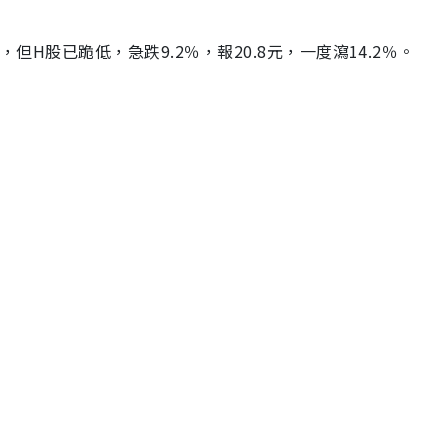
但H股已跪低，急跌9.2％，報20.8元，一度瀉14.2％。