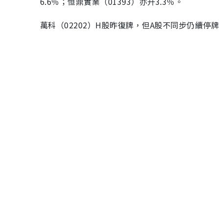
6.6％；恒鼎實業（01393）亦升3.3％。
萬科（02202）H股昨復牌，但A股不同步仍續停牌，