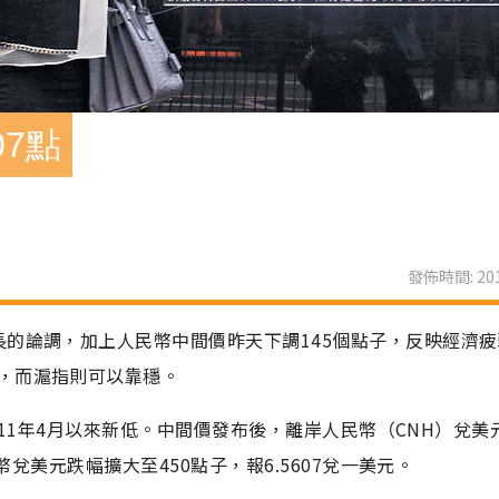
7點
發佈時間: 201
長的論調，加上人民幣中間價昨天下調145個點子，反映經濟
，而滬指則可以靠穩。
2011年4月以來新低。中間價發布後，離岸人民幣（CNH）兌美
幣兌美元跌幅擴大至450點子，報6.5607兌一美元。