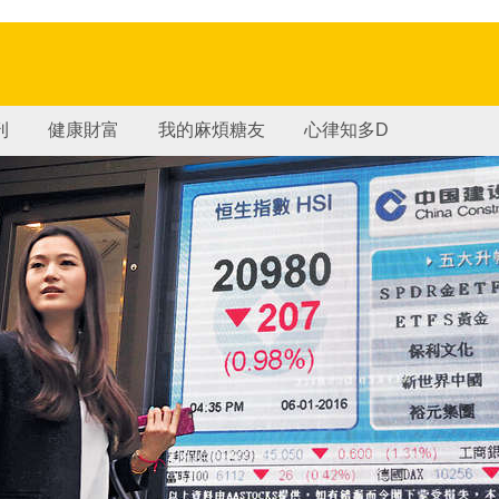
刊
健康財富
我的麻煩糖友
心律知多D