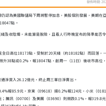
發佈時間: 202
場仍認為美國聯儲局下周將暫停加息，美股個別發展，美期在
8047點。
0天綫及收陰燭，未能算是脫險，且看人行昨晚宣布的降準能否
見全日高位18173點，受制於20天綫（約18182點）而回落，
微升38點或0.2%，報18047點，創周一（11日）後收市高位
港股通淨買入26.12億元，終止周三單日淨賣出。
%報85.9元，京東（09618）揚0.2%報124元，小米（018
；騰訊（00700）及美團（03690）則微跌0.1%，報319.8元
插263點或6.1%弱勢。