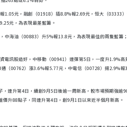
.05元，融創（01918）插8.8%報2.69元，恒大（03333
%報9.25元，為表現最差藍籌。
1元，中海油（00883）升5%報13.8元，為表現最佳的兩隻藍籌
電訊股造好，中移動（00941）連彈第5日，一度升1.9%高見6
00762）漲3.6%報5.77元，中電信（00728）揚2.9%報3
點子，連升第4日，續創9月5日後逾一周新高，較市場預期強逾9
收盤價升88點子，同連升第4日，創9月1日以來近半個月新高。