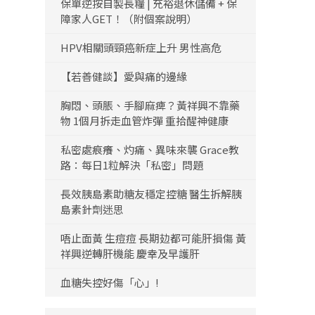
保單逆按自製長糧 | 充裕退休儲備 + 保
障家人GET！（附個案說明）
HPV相關頭頸癌新症上升 男性高危
【若善健談】愛與痛的邊緣
胸悶、頭脹、手腳麻痺？黃祥興不靠藥
物 1個月拆走血管炸彈 重拾醒神健康
私密處痕癢、灼痛、異味來襲 Grace教
路：每日1粒解決「私密」問題
長效胰島素助糖友穩定控糖 醫生拆解胰
島素針劑迷思
唔止面黃 生痘痘 長期攰都可能肝損傷 黃
祥興逆轉肝機能 慶幸及早護肝
血糖失控好傷「心」!