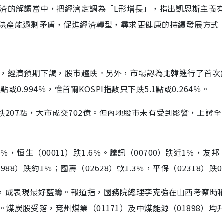
經濟的解讀當中，把經濟定調為「L形增長」，指出凱恩斯主義
決產能過剩矛盾，促進經濟轉型，尋求更健康的持續發展方式
流，經濟預期下調，股市趨跌。另外，市場認為北韓進行了首次
或0.994％，惟首爾KOSPI指數只下跌5.1點或0.264％。
跌207點，大市成交702億。但內地股市未有受到影響，上證
％，恒生（00011）跌1.6％。騰訊（00700）跌近1％，友邦
3988）跌約1％；國壽（02628）軟1.3％，平保（02318）跌0
.82元，成表現最好藍籌。報道指，國務院總理李克強在山西考察時
炭股受落，兗州煤業（01171）及中煤能源（01898）均