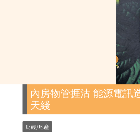
內房物管捱沽 能源電訊造
天綫
財經/地產