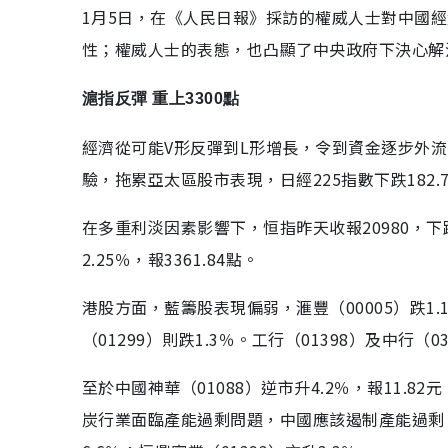
1月5日，在《人民日報》採訪的權威人士對中國
性；權威人士的表態，也凸顯了中央政府下決心解
滬指反彈 重上3300點
經濟從可能V形反彈到L形增長，令到資金逐步外
驗，拖累亞太區股市表現，日經225指數下跌182.7點
在多重利淡因素影響下，恒指昨天收報20980，下
2.25％，報3361.84點。
港股方面，藍籌股表現偏弱，滙豐（00005）跌1.1
（01299）則跌1.3％。工行（01398）及中行（0
至於中國神華（01088）逆市升4.2％，報11
炭行業面臨產能過剩問題，中國應該遏制產能過剩。煤