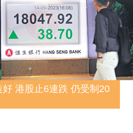
好 港股止6連跌 仍受制20