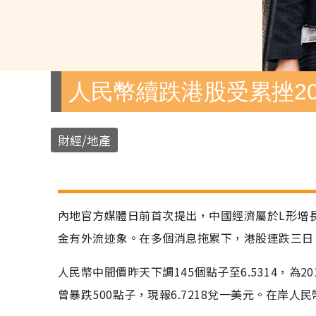
人民幣續跌港股受累挫20
財經/地產
內地官方媒體日前首次提出，中國經濟屬於L形增
金有外流迹象。在多個消息拖累下，港股連跌三日
人民幣中間價昨天下調145個點子至6.5314，為
曾暴跌500點子，現報6.7218兌一美元。在岸人民