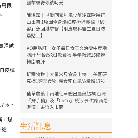
露黎彼得最後時光
有局限
。
陳浚霆｜《愛回家》風少陳浚霆歐遊行
山出事 1原因全身爆紅疹極恐怖 險「毀
容」急回港求醫【附皮膚科醫生夏日防
蟲貼士】
氫彈試
KO脂肪肝｜女子每日食三文治變中度脂
肪肝 早餐改吃1款食物 半年激減15磅逆
轉脂肪肝
全日反彈
折壽食物｜大量常見食品上榜！ 美國研
究揭1類型食物 頻食死亡風險激增17%
仙草農藥丨內地仙草驗出農藥超標 台灣
「鮮芋仙」及「CoCo」疑涉事 供應商急
.7％。
澄清：未流入市面
稱，煤
生活訊息
升逾