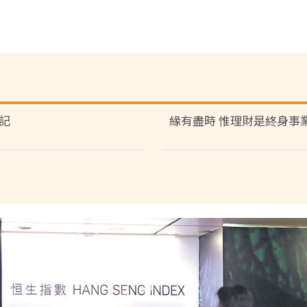
記
緣有盡時 惟理財是終身事