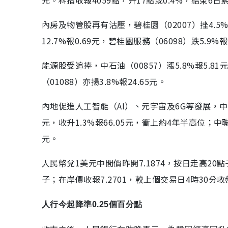
內房及物管股再有沽壓，碧桂園（02007）挫4.5%報1
12.7%報0.69元，碧桂園服務（06098）跌5.9
能源股受追捧，中石油（00857）漲5.8%報5.8
（01088）亦揚3.8%報24.65元。
內地促進人工智能（AI）、元宇宙及6G等發展，中資
元，收升1.3%報66.05元，衝上約4年半高位；中聯通（
元。
人民幣兌1美元中間價昨開7.1874，按日走高20
子；在岸價收報7.2701，較上個交易日4時30分
人行今起降準0.25個百分點