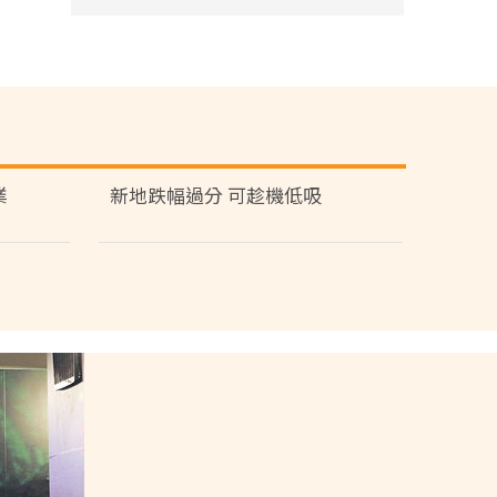
業
新地跌幅過分 可趁機低吸