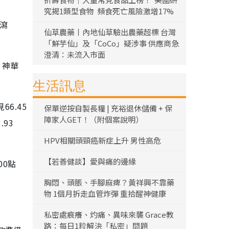
究揭1類型食物 頻食死亡風險激增17%
）瀉
仙草農藥丨內地仙草驗出農藥超標 台灣
「鮮芋仙」及「CoCo」疑涉事 供應商急
澄清：未流入市面
；神華
生活訊息
6.45
保單逆按自製長糧 | 充裕退休儲備 + 保
障家人GET！（附個案說明）
.93
HPV相關頭頸癌新症上升 男性高危
【若善健談】愛與痛的邊緣
00點
胸悶、頭脹、手腳麻痺？黃祥興不靠藥
物 1個月拆走血管炸彈 重拾醒神健康
私密處痕癢、灼痛、異味來襲 Grace教
路：每日1粒解決「私密」問題