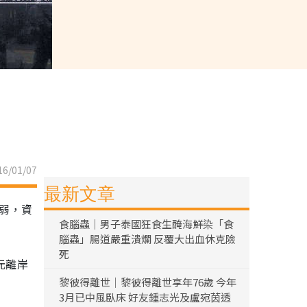
6/01/07
最新文章
疲弱，資
食腦蟲｜男子泰國狂食生醃海鮮染「食
腦蟲」腸道嚴重潰爛 反覆大出血休克險
死
元離岸
黎彼得離世｜黎彼得離世享年76歲 今年
3月已中風臥床 好友鍾志光及盧宛茵透