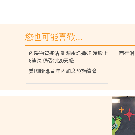
您也可能喜歡...
內房物管捱沽 能源電訊造好 港股止
西行漫
6連跌 仍受制20天綫
美國聯儲局 年內加息預期續降