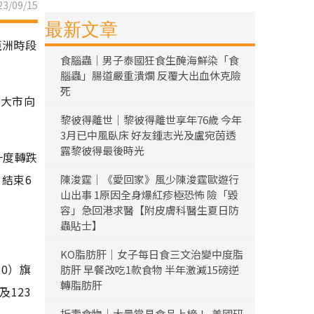
3/09/15
最新文章
亞洲時段
食腦蟲｜男子泰國狂食生醃海鮮染「食
腦蟲」腸道嚴重潰爛 反覆大出血休克險
死
令大市向
黎彼得離世｜黎彼得離世享年76歲 今年
3月已中風臥床 好友鍾志光及盧宛茵透
露黎彼得最後時光
一度轉跌
，結束6
陳浚霆｜《愛回家》風少陳浚霆歐遊行
山出事 1原因全身爆紅疹極恐怖 險「毀
容」急回港求醫【附皮膚科醫生夏日防
蟲貼士】
KO脂肪肝｜女子每日食三文治變中度脂
10）旗
肪肝 早餐改吃1款食物 半年激減15磅逆
轉脂肪肝
及123
折壽食物｜大量常見食品上榜！ 美國研