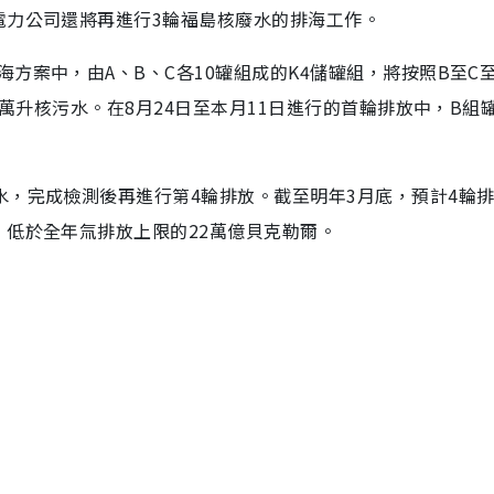
電力公司還將再進行3輪福島核廢水的排海工作。
方案中，由A、B、C各10罐組成的K4儲罐組，將按照B至C至
0萬升核污水。在8月24日至本月11日進行的首輪排放中，B組
水，完成檢測後再進行第4輪排放。截至明年3月底，預計4輪
，低於全年氚排放上限的22萬億貝克勒爾。