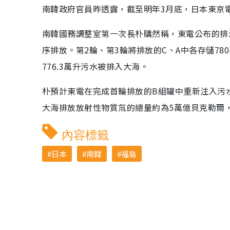
南韓政府官員昨透露，截至明年3月底，日本東京
南韓國務調整室第一次長朴購然稱，東電公布的排海
序排放。第2輪、第3輪將排放的C、A中各存儲78
776.3萬升污水被排入大海。
朴預計東電在完成首輪排放的B組罐中重新注入污
大海排放放射性物質氚的總量約為5萬億貝克勒爾
內容標籤
日本
南韓
福島