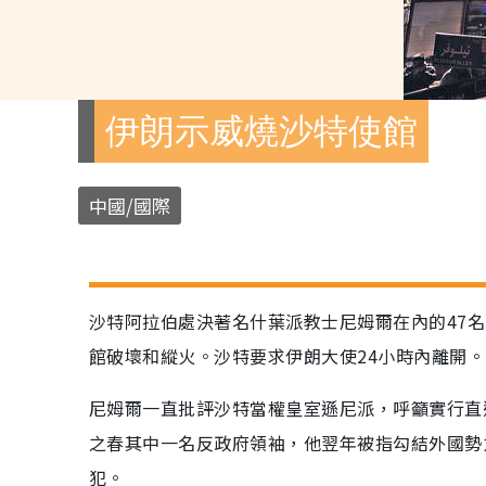
伊朗示威燒沙特使館
中國/國際
沙特阿拉伯處決著名什葉派教士尼姆爾在內的47
館破壞和縱火。沙特要求伊朗大使24小時內離開。
尼姆爾一直批評沙特當權皇室遜尼派，呼籲實行直
之春其中一名反政府領袖，他翌年被指勾結外國勢
犯。