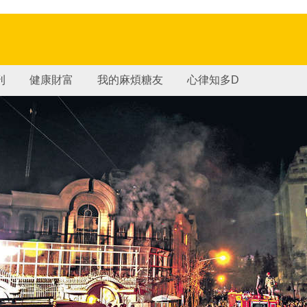
刊
健康財富
我的麻煩糖友
心律知多D