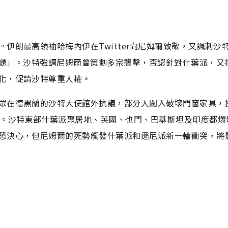
伊朗最高領袖哈梅內伊在Twitter向尼姆爾致敬，又諷刺沙
天譴」。沙特強調尼姆爾曾策劃多宗襲擊，否認針對什葉派，又
化，促請沙特尊重人權。
眾在德黑蘭的沙特大使館外抗議，部分人闖入破壞門窗家具，
人。沙特東部什葉派聚居地、英國、也門、巴基斯坦及印度都爆
恐決心，但尼姆爾的死勢觸發什葉派和遜尼派新一輪衝突，將