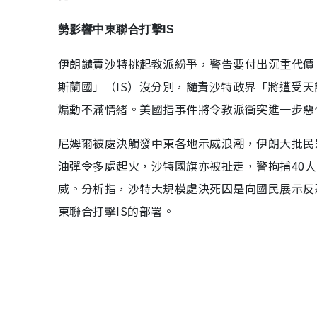
勢影響中東聯合打擊IS
伊朗譴責沙特挑起教派紛爭，警告要付出沉重代價。
斯蘭國」（IS）沒分別，譴責沙特政界「將遭受
煽動不滿情緒。美國指事件將令教派衝突進一步惡
尼姆爾被處決觸發中東各地示威浪潮，伊朗大批民
油彈令多處起火，沙特國旗亦被扯走，警拘捕40
威。分析指，沙特大規模處決死囚是向國民展示反
東聯合打擊IS的部署。