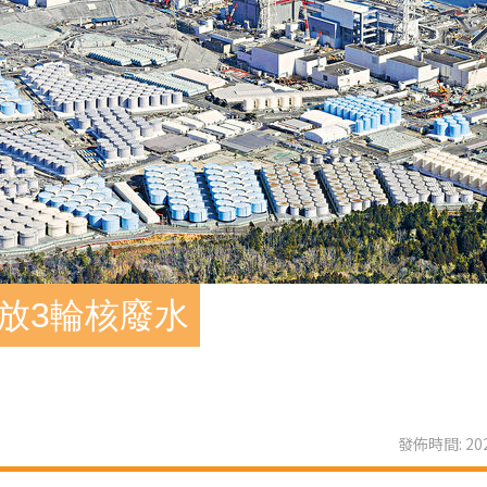
放3輪核廢水
發佈時間: 202