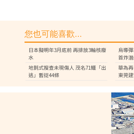
您也可能喜歡...
日本擬明年3月底前 再排放3輪核廢
烏導彈
水
首炸潛
地氈式搜查未現傷人 茂名71鱷「出
華為再
逃」暫捉44條
東莞建