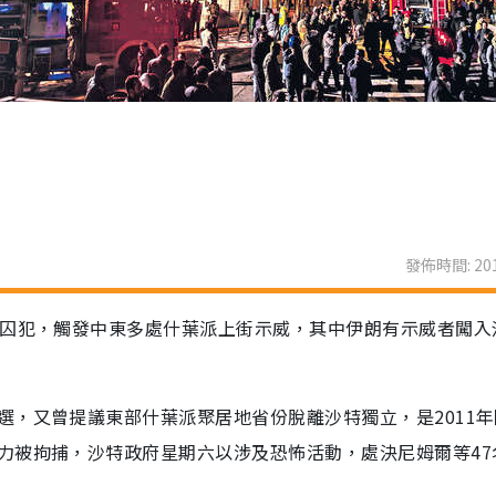
發佈時間: 201
名囚犯，觸發中東多處什葉派上街示威，其中伊朗有示威者闖入
選，又曾提議東部什葉派聚居地省份脫離沙特獨立，是2011
力被拘捕，沙特政府星期六以涉及恐怖活動，處決尼姆爾等47