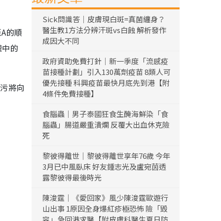
Sick問識答｜皮膚現白斑=真菌纏身？
醫生教1方法分辨汗斑vs白蝕 解析發作
A的順
成因大不同
罐中的
政府資助免費打針｜新一季度「流感疫
苗接種計劃」引入130萬劑疫苗 8類人可
優先接種 科興疫苗最快月底先到港【附
排污將向
4條件免費接種】
食腦蟲｜男子泰國狂食生醃海鮮染「食
腦蟲」腸道嚴重潰爛 反覆大出血休克險
死
黎彼得離世｜黎彼得離世享年76歲 今年
3月已中風臥床 好友鍾志光及盧宛茵透
露黎彼得最後時光
陳浚霆｜《愛回家》風少陳浚霆歐遊行
山出事 1原因全身爆紅疹極恐怖 險「毀
容」急回港求醫【附皮膚科醫生夏日防