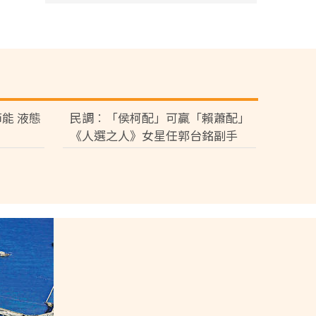
能 液態
民調︰「侯柯配」可贏「賴蕭配」
《人選之人》女星任郭台銘副手