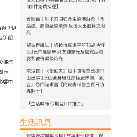
4條件免費接種】
食腦蟲｜男子泰國狂食生醃海鮮染「食
腦蟲」腸道嚴重潰爛 反覆大出血休克險
特與「伊
死
指伊朗
黎彼得離世｜黎彼得離世享年76歲 今年
3月已中風臥床 好友鍾志光及盧宛茵透
露黎彼得最後時光
投擲汽
陳浚霆｜《愛回家》風少陳浚霆歐遊行
發示
山出事 1原因全身爆紅疹極恐怖 險「毀
影響中
容」急回港求醫【附皮膚科醫生夏日防
蟲貼士】
「生活晴報 今期至HIT推介」
生活訊息
保單逆按自製長糧 | 充裕退休儲備 + 保