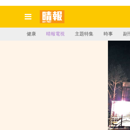
健康
晴報電視
主題特集
時事
副