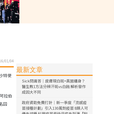
6/01/04
最新文章
沙特使
Sick問識答｜皮膚現白斑=真菌纏身？
醫生教1方法分辨汗斑vs白蝕 解析發作
成因大不同
年阿拉伯
政府資助免費打針｜新一季度「流感疫
名囚
苗接種計劃」引入130萬劑疫苗 8類人可
優先接種 科興疫苗最快月底先到港【附