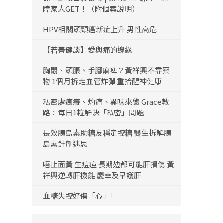
障家人GET！（附個案說明）
HPV相關頭頸癌新症上升 男性高危
【若善健談】愛與痛的邊緣
胸悶、頭脹、手腳麻痺？黃祥興不靠藥
物 1個月拆走血管炸彈 重拾醒神健康
私密處痕癢、灼痛、異味來襲 Grace教
路：每日1粒解決「私密」問題
長效胰島素助糖友穩定控糖 醫生拆解胰
島素針劑迷思
唔止面黃 生痘痘 長期攰都可能肝損傷 黃
祥興逆轉肝機能 慶幸及早護肝
血糖失控好傷「心」!