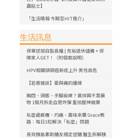
蟲貼士】
「生活晴報 今期至HIT推介」
生活訊息
保單逆按自製長糧 | 充裕退休儲備 + 保
障家人GET！（附個案說明）
HPV相關頭頸癌新症上升 男性高危
【若善健談】愛與痛的邊緣
胸悶、頭脹、手腳麻痺？黃祥興不靠藥
物 1個月拆走血管炸彈 重拾醒神健康
私密處痕癢、灼痛、異味來襲 Grace教
路：每日1粒解決「私密」問題
長效胰島素助糖友穩定控糖 醫生拆解胰