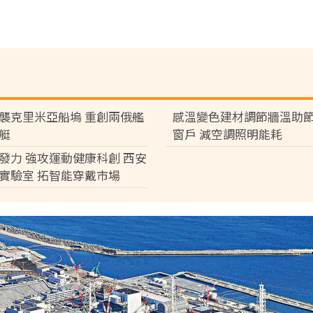
襲克里米亞船塢 重創兩俄艦
感溫變色建材調節牆溫助節
艇
窗戶 減空調照明能耗
發力 強攻運動健康科創 西安
實驗室 拓智能穿戴市場