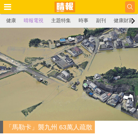
健康
晴報電視
主題特集
時事
副刊
健康財富
「馬勒卡」襲九州 63萬人疏散