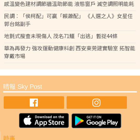
感溫變色建材調節牆溫助節能 液態窗戶 減空調照明能耗
民調︰「侯柯配」可贏「賴蕭配」 《人選之人》女星任
郭台銘副手
地氈式搜查未現傷人 茂名71鱷「出逃」暫捉44條
華為再發力 強攻運動健康科創 西安東莞建實驗室 拓智能
穿戴市場
晴報 Sky Post
時事