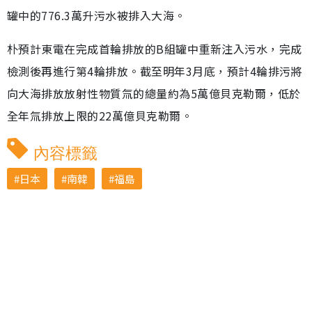
罐中的776.3萬升污水被排入大海。
朴預計東電在完成首輪排放的B組罐中重新注入污水，完成
檢測後再進行第4輪排放。截至明年3月底，預計4輪排污將
向大海排放放射性物質氚的總量約為5萬億貝克勒爾，低於
全年氚排放上限的22萬億貝克勒爾。
內容標籤
日本
南韓
福島