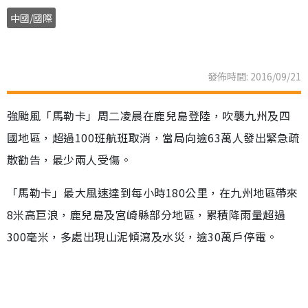
中國/國際
發佈時間: 2016/09/21
強颱風「馬勒卡」周二凌晨在鹿兒島登陸，吹襲九州及四
國地區，超過100班航班取消，當局向逾63萬人發出緊急疏
散勸告，最少兩人受傷。
「馬勒卡」最大風速達到每小時180公里，在九州地區帶來
8米高巨浪，鹿兒島及宮崎縣部分地區，累積降雨量超過
300毫米，多處出現山泥傾瀉及水災，逾30萬戶停電。