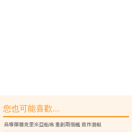
您也可能喜歡...
烏導彈襲克里米亞船塢 重創兩俄艦 首炸潛艇