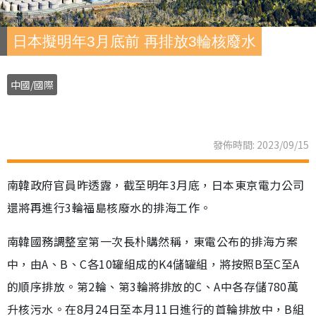
日本擬明年3月底前 再排放3輪核廢水
中國/國際
發佈時間: 2023/09/15
南韓政府官員昨透露，截至明年3月底，日本東京電力公司
還將再進行3輪福島核廢水的排海工作。
南韓國務調整室第一次長朴購然稱，東電公布的排海方案
中，由A、B、C各10罐組成的K4儲罐組，將按照B至C至A
的順序排放。第2輪、第3輪將排放的C、A中各存儲780萬
升核污水。在8月24日至本月11日進行的首輪排放中，B組