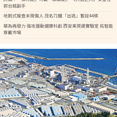
郭台銘副手
地氈式搜查未現傷人 茂名71鱷「出逃」暫捉44條
華為再發力 強攻運動健康科創 西安東莞建實驗室 拓智能
穿戴市場