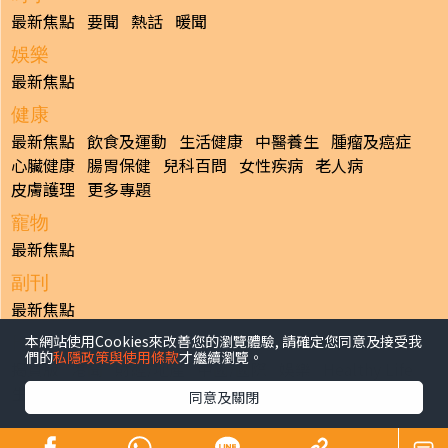
最新焦點
要聞
熱話
暖聞
娛樂
最新焦點
健康
最新焦點
飲食及運動
生活健康
中醫養生
腫瘤及癌症
心臟健康
腸胃保健
兒科百問
女性疾病
老人病
皮膚護理
更多專題
寵物
最新焦點
副刊
最新焦點
本網站使用Cookies來改善您的瀏覽體驗, 請確定您同意及接受我
日報
們的
私隱政策與使用條款
才繼續瀏覽。
揭頁版
港聞
財經/地產
中國/國際
娛樂
Healthy Life
生活副刊
親子/教育
體育
專題/人物
昔日晴報
同意及關閉
香港經濟日報版權所有©2026