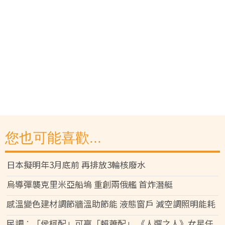
您也可能喜歡...
日本擬明年3月底前 再排放3輪核廢水
烏導彈襲克里米亞船塢 重創兩俄艦 首炸潛艇
感溫變色建材調節牆溫助節能 液態窗戶 減空調照明能耗
民調︰「侯柯配」可贏「賴蕭配」 《人選之人》女星任