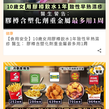
健康
【食用安全】10歲女用膠樽飲水1年致性早熟濕
疹 醫生： 膠樽含塑化劑重金屬最多用1周