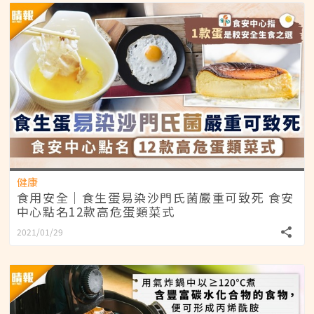
健康
食用安全｜食生蛋易染沙門氏菌嚴重可致死 食安
中心點名12款高危蛋類菜式
2021/01/29