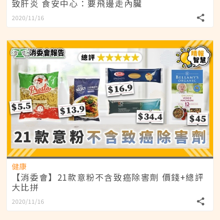
致肝炎 食安中心：要飛邊走內臟
2020/11/16
健康
【消委會】21款意粉不含致癌除害劑 價錢+總評
大比拼
2020/11/16