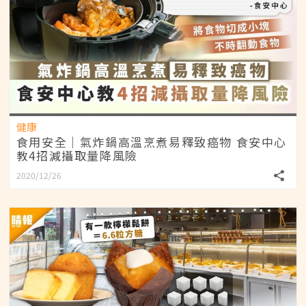
健康
食用安全｜氣炸鍋高溫烹煮易釋致癌物 食安中心
教4招減攝取量降風險
2020/12/26