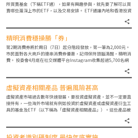
所買賣基金（下稱ETF通），如果有興趣參與，就先要了解可以買
賣哪些滬深上市的ETF，以及交易安排。 ETF通讓內地和香港投資
者可直接買賣對方股
精明消費穩操勝「券」
第2期消費券將於周日（7日）起分階段發放，第一筆為2,000元。
市民面對各大商戶的連串消費券優惠，記得保持頭腦清醒，精明消
費。 投委會4月底在社交媒體平台Instagram收集超過5,700名網
民的意
虛擬資產相關產品 普遍風險甚高
虛擬資產市場過去數年快速發展，要投資虛擬資產，並不一定要直
接持有，一些海外市場就有例如投資於虛擬資產或虛擬資產衍生工
具的基金及ETF（以下稱為「虛擬資產相關產品」）。這些產品被
包裝成傳統投資產品，通過
投資者識別碼制度 最快年底實施