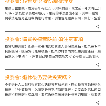
投委會: 核實身份 提防騙徒埋身
騙案日益猖獗，香港去年有近28,000宗騙案，較之前一年大幅上升
45%，涉及款項高達48億元。騙徒的手法層出不窮，其中一種常
見手法是冒充正規機構進行詐騙，例如冒充證券公司、銀行、監管
機構或政府部門的職
投委會: 購買投連壽險前 須注意事項
投資相連壽險計劃是一種長期的投資暨人壽保險產品，如果在保單
初期退保，退保費可能會很高。如果你打算購買投連壽險產品，應
留意以下事項︰ ．評估自己需要及負擔能力 小心考慮自己的個人
情況及打算購買投連壽險的
投委會: 退休後仍要做投資嗎？
不少退休人士對於投資的心態都會有點矛盾，擔心投資會虧掉退休
積蓄，但不做投資，又怕錯失資本增值的機會，更要面對包括來自
長壽和通脹的財務風險。要抗衡這些威脅退休積蓄的風險，就要透
過投資賺取被動收入。 部分