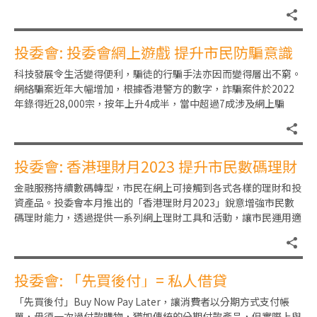
資的A股會包括符合一定市
投委會: 投委會網上遊戲 提升市民防騙意識
科技發展令生活變得便利，騙徒的行騙手法亦因而變得層出不窮。
網絡騙案近年大幅增加，根據香港警方的數字，詐騙案件於2022
年錄得近28,000宗，按年上升4成半，當中超過7成涉及網上騙
案，投資騙案及電話騙
投委會: 香港理財月2023 提升市民數碼理財
能力
金融服務持續數碼轉型，市民在網上可接觸到各式各樣的理財和投
資產品。投委會本月推出的「香港理財月2023」銳意增強市民數
碼理財能力，透過提供一系列網上理財工具和活動，讓市民運用適
切的工具和資源規劃財務，
投委會: 「先買後付」= 私人借貸
「先買後付」Buy Now Pay Later，讓消費者以分期方式支付帳
單，毋須一次過付款購物，猶如傳統的分期付款產品，但實際上與