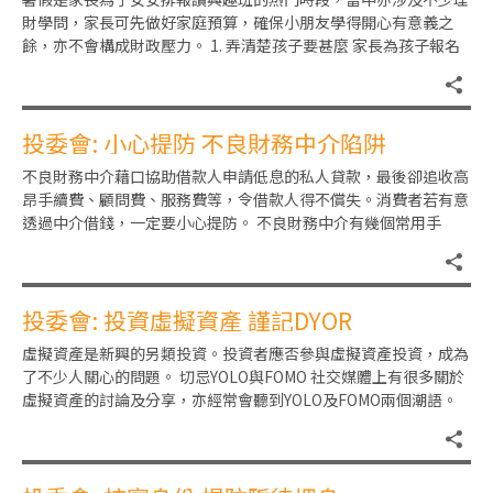
財學問，家長可先做好家庭預算，確保小朋友學得開心有意義之
餘，亦不會構成財政壓力。 1. 弄清楚孩子要甚麼 家長為孩子報名
參加不同的活動以填滿時
投委會: 小心提防 不良財務中介陷阱
不良財務中介藉口協助借款人申請低息的私人貸款，最後卻追收高
昂手續費、顧問費、服務費等，令借款人得不償失。消費者若有意
透過中介借錢，一定要小心提防。 不良財務中介有幾個常用手
法，例如隨機致電訛稱可以協助
投委會: 投資虛擬資產 謹記DYOR
虛擬資產是新興的另類投資。投資者應否參與虛擬資產投資，成為
了不少人關心的問題。 切忌YOLO與FOMO 社交媒體上有很多關於
虛擬資產的討論及分享，亦經常會聽到YOLO及FOMO兩個潮語。
YOLO（即Y