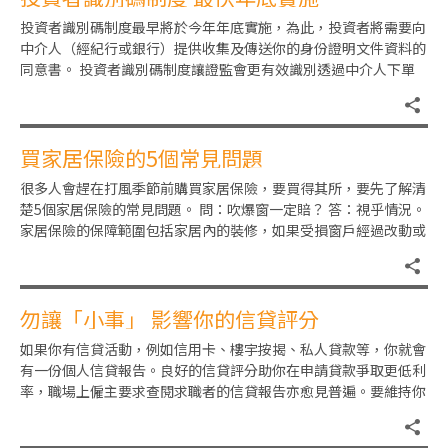
投資者識別碼制度最早將於今年年底實施，為此，投資者將需要向
中介人（經紀行或銀行）提供收集及傳送你的身份證明文件資料的
同意書。 投資者識別碼制度讓證監會更有效識別透過中介人下單
的投資者，提升其市場監察能
買家居保險的5個常見問題
很多人會趕在打風季節前購買家居保險，要買得其所，要先了解清
楚5個家居保險的常見問題。 問：吹爆窗一定賠？ 答：視乎情況。
家居保險的保障範圍包括家居內的裝修，如果受損窗戶經過改動或
裝修，不是入伙原裝，投
勿讓「小事」 影響你的信貸評分
如果你有信貸活動，例如信用卡、樓宇按揭、私人貸款等，你就會
有一份個人信貸報告。良好的信貸評分助你在申請貸款爭取更低利
率，職場上僱主要求查閱求職者的信貸報告亦愈見普遍。要維持你
的最佳信貸報告紀錄及評分，