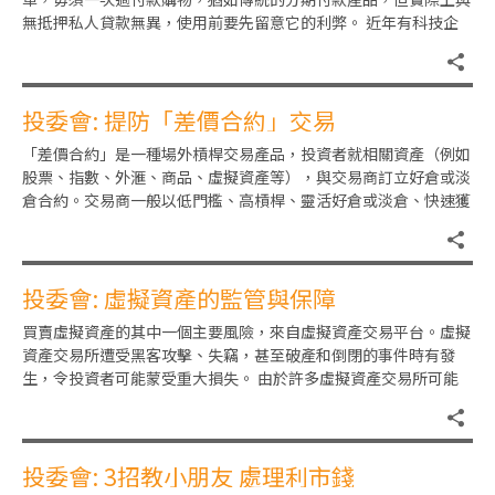
無抵押私人貸款無異，使用前要先留意它的利弊。 近年有科技企
業及銀行在香
投委會: 提防「差價合約」交易
「差價合約」是一種場外槓桿交易產品，投資者就相關資產（例如
股票、指數、外滙、商品、虛擬資產等），與交易商訂立好倉或淡
倉合約。交易商一般以低門檻、高槓桿、靈活好倉或淡倉、快速獲
利等作招徠，但其實涉及高風
投委會: 虛擬資產的監管與保障
買賣虛擬資產的其中一個主要風險，來自虛擬資產交易平台。虛擬
資產交易所遭受黑客攻擊、失竊，甚至破產和倒閉的事件時有發
生，令投資者可能蒙受重大損失。 由於許多虛擬資產交易所可能
不受監管，或有免責聲明，不會
投委會: 3招教小朋友 處理利市錢