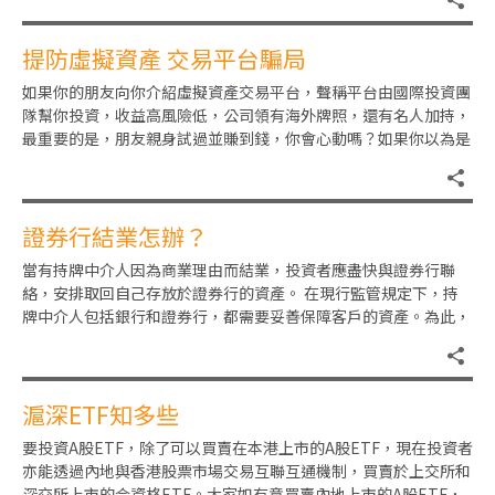
提防虛擬資產 交易平台騙局
如果你的朋友向你介紹虛擬資產交易平台，聲稱平台由國際投資團
隊幫你投資，收益高風險低，公司領有海外牌照，還有名人加持，
最重要的是，朋友親身試過並賺到錢，你會心動嗎？如果你以為是
不錯的賺錢機會，投入小額資
證券行結業怎辦？
當有持牌中介人因為商業理由而結業，投資者應盡快與證券行聯
絡，安排取回自己存放於證券行的資產。 在現行監管規定下，持
牌中介人包括銀行和證券行，都需要妥善保障客戶的資產。為此，
它們需要在認可機構例如銀行，
滬深ETF知多些
要投資A股ETF，除了可以買賣在本港上市的A股ETF，現在投資者
亦能透過內地與香港股票市場交易互聯互通機制，買賣於上交所和
深交所上市的合資格ETF。大家如有意買賣內地上市的A股ETF，