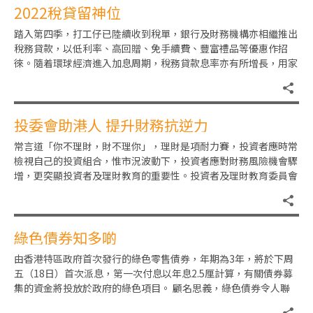
2022稅貸留神位
踏入第四季，打工仔已陸續收到稅單，銀行及財務機構亦相繼推出
稅務貸款，以低利率、高回贈、免手續費、豐富禮品等優惠作招
徠。隨着環球經濟進入加息周期，稅務貸款息率亦有所增長，用家
要留意以下4點： 1、最低利
投委會助港人 提升財務抗逆力
常言道「你不理財，財不理你」，理財是項耐力賽，投資者應時常
檢視自己的投資組合，惟市況波動下，投資者應對財務風險機會驟
增，更突顯投資者及理財教育的重要性。投資者及理財教育委員會
（投委會）今年踏入10周年
綠色債券知多啲
由香港特區政府首次發行的綠色零售債券，年期為3年，將於下周
五（18日）首次派息，第一次付息以年息2.5厘計算，有關債券募
集的資金將投放於政府的綠色項目。 顧名思義，綠色債券令人聯
想到它與環境和氣候變化