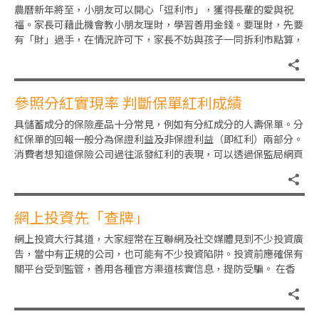
農曆新年將至，小朋友可以開心「逗利市」，獲得長輩的愛與祝
福。家長可藉此機會教小朋友理財，學習善用金錢。要理財，先要
有「財」過手，在情況許可下，家長不妨與孩子一同拆利市點算，
並適度放手，將部分利市錢交給
參照分紅實現率 判斷保單紅利成績
具儲蓄成分的保險產品十分常見，例如有分紅成分的人壽保單。分
紅保單的回報一般分為保證利益及非保證利益（即紅利）兩部分。
消費者想知道保險公司過往派發紅利的表現，可以透過保監局網頁
的「保險公司分紅實現率的網
網上投資先「查牌」
網上投資大行其道，大家經常在互聯網及社交媒體見到不少投資廣
告，當中有正規的公司，也可能有不少投資陷阱。投資前應確保有
關平台受到監管，善用各種官方渠道核實信息，提防受騙。 在香
港，從事證券及期貨業務（例