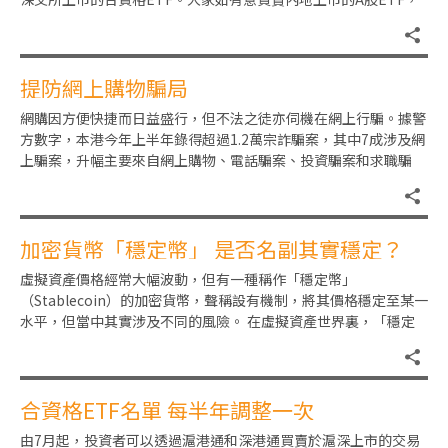
應先了解該機制及
提防網上購物騙局
網購因方便快捷而日益盛行，但不法之徒亦伺機在網上行騙。據警
方數字，本港今年上半年錄得超過1.2萬宗詐騙案，其中7成涉及網
上騙案，升幅主要來自網上購物、電話騙案、投資騙案和求職騙
案。不想騙徒有機可乘，可
加密貨幣「穩定幣」 是否名副其實穩定？
虛擬資產價格經常大幅波動，但有一種稱作「穩定幣」
（Stablecoin）的加密貨幣，聲稱設有機制，將其價格穩定至某一
水平，但當中其實涉及不同的風險。 在虛擬資產世界裏，「穩定
幣」一般用作交易媒體、避險
合資格ETF名單 每半年調整一次
由7月起，投資者可以透過滬港通和深港通買賣於滬深上市的交易