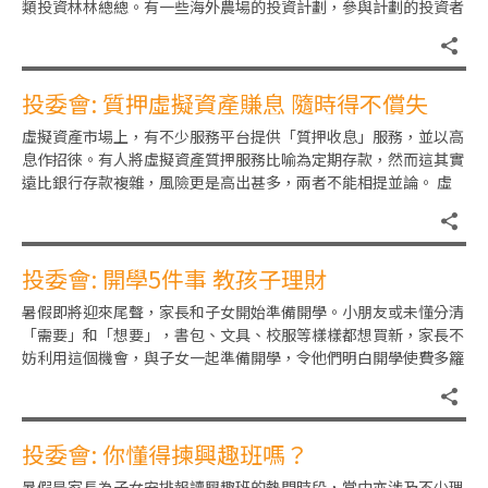
類投資林林總總。有一些海外農場的投資計劃，參與計劃的投資者
只要簽署託管合約，毋須親自
投委會: 質押虛擬資產賺息 隨時得不償失
虛擬資產市場上，有不少服務平台提供「質押收息」服務，並以高
息作招徠。有人將虛擬資產質押服務比喻為定期存款，然而這其實
遠比銀行存款複雜，風險更是高出甚多，兩者不能相提並論。 虛
擬資產「質押」（Staki
投委會: 開學5件事 教孩子理財
暑假即將迎來尾聲，家長和子女開始準備開學。小朋友或未懂分清
「需要」和「想要」，書包、文具、校服等樣樣都想買新，家長不
妨利用這個機會，與子女一起準備開學，令他們明白開學使費多籮
籮，並從預算分配及購買過程
投委會: 你懂得揀興趣班嗎？
暑假是家長為子女安排報讀興趣班的熱門時段，當中亦涉及不少理