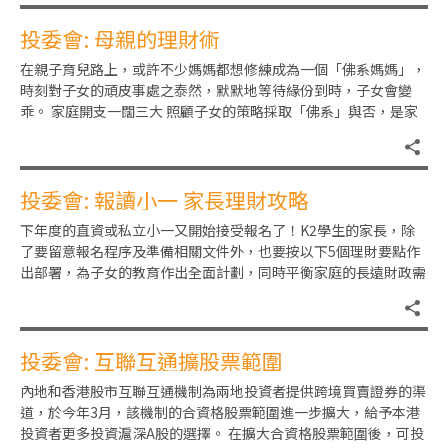
投委會: 母親的理財術
在親子育兒路上，或許不少媽媽都想修練成為一個「佛系媽媽」，
時刻對子女的頑皮事處之泰然，默默地等待緣份到時，子女會變
乖。 家庭開支一闊三大 照顧子女的策略採取「佛系」與否，是家
長的選擇。那麼在家庭財政上
投委會: 報讀小一 家長理財攻略
下年度的直資或私立小一又開始接受報名了！K2學生的家長，除
了要留意報名程序及準備相關文件外，也要按以下5個理財要點作
出部署，為子女的教育作出全面計劃，同時平衡家庭的長遠財政需
要。 1、全面了解費用︰家
投委會: 互聯互通擴股票範圍
內地和香港股市互聯互通機制為兩地投資者提供跨境買賣證券的渠
道，於今年3月，該機制的合資格股票範圍進一步擴大，給予本港
投資者更多投資滬深A股的選擇。 在擴大合資格股票範圍後，可投