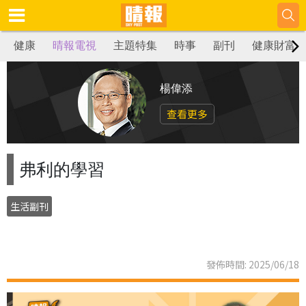
健康
晴報電視
主題特集
時事
副刊
健康財富
楊偉添
查看更多
弗利的學習
生活副刊
發佈時間: 2025/06/18