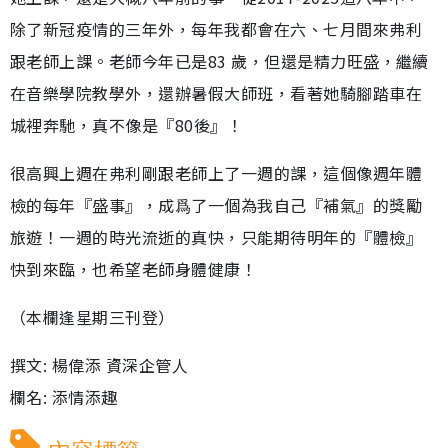
除了新冠疫情的三年外，每年我都會在六、七月間來弗利
跟老師上課。老師今年已是83 歲，但還是精力旺盛，繼續
在音樂學院教學外，還辦暑假大師班，看著她騎腳踏車在
城裡奔馳，真不像是『80後』！
很高興上週在弗利剛跟老師上了一週的課，這個像週年體
檢的每年『盛事』，成爲了一個為我自己『補氣』的獎勵
旅遊！一週的時光流逝的真快，只能期待明年的『體檢』
快到來臨，也希望老師身體健康！
（本欄逢星期三刊登）
撰文: 楊偉添 資深企管人
欄名: 添情添趣