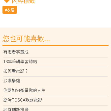
內容標籤
家居
您也可能喜歡...
有志者事竟成
13年筆耕學習總結
如何看電影？
沙漠梟雄
你要如何衡量你的人生
高清TOSCA歌劇電影
地宜創新推廣