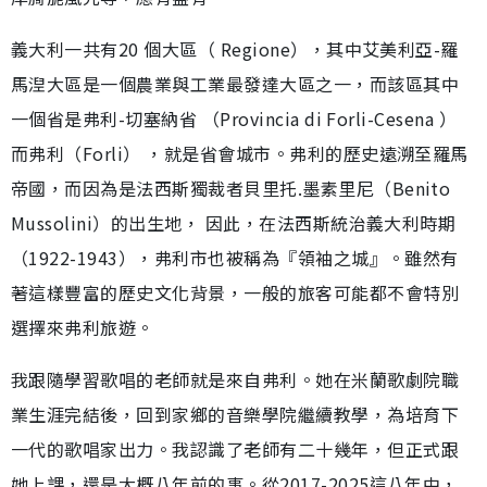
義大利一共有20 個大區（ Regione），其中艾美利亞-羅
馬湼大區是一個農業與工業最發達大區之一，而該區其中
一個省是弗利-切塞納省 （Provincia di Forli-Cesena ）
而弗利（Forli） ，就是省會城市。弗利的歷史遠溯至羅馬
帝國，而因為是法西斯獨裁者貝里托.墨素里尼（Benito
Mussolini）的出生地， 因此，在法西斯統治義大利時期
（1922-1943），弗利市也被稱為『領袖之城』。雖然有
著這樣豐富的歷史文化背景，一般的旅客可能都不會特別
選擇來弗利旅遊。
我跟隨學習歌唱的老師就是來自弗利。她在米蘭歌劇院職
業生涯完結後，回到家鄉的音樂學院繼續教學，為培育下
一代的歌唱家出力。我認識了老師有二十幾年，但正式跟
她上課，還是大概八年前的事。從2017-2025這八年中，