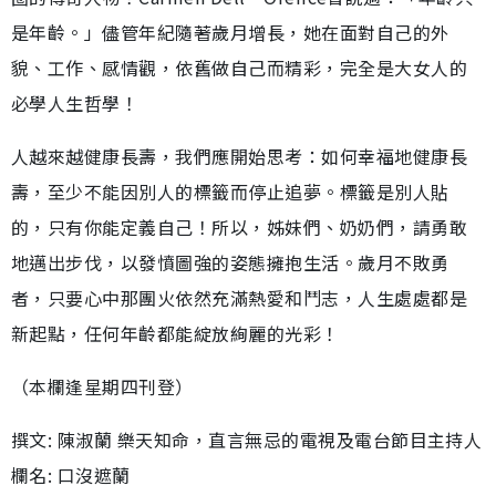
是年齡。」儘管年紀隨著歲月增長，她在面對自己的外
貌、工作、感情觀，依舊做自己而精彩，完全是大女人的
必學人生哲學！
人越來越健康長壽，我們應開始思考：如何幸福地健康長
壽，至少不能因別人的標籤而停止追夢。標籤是別人貼
的，只有你能定義自己！所以，姊妹們、奶奶們，請勇敢
地邁出步伐，以發憤圖強的姿態擁抱生活。歲月不敗勇
者，只要心中那團火依然充滿熱愛和鬥志，人生處處都是
新起點，任何年齡都能綻放絢麗的光彩！
（本欄逢星期四刊登）
撰文: 陳淑蘭 樂天知命，直言無忌的電視及電台節目主持人
欄名: 口沒遮蘭