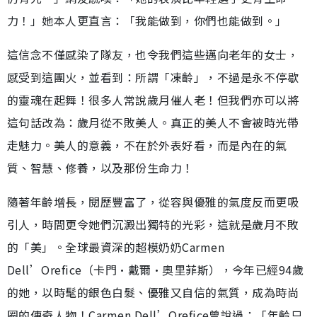
力！」她本人更直言：「我能做到，你們也能做到。」
這信念不僅感染了隊友，也令我們這些邁向老年的女士，
感受到這團火，並看到：所謂「凍齡」，不過是永不停歇
的靈魂在起舞！很多人常說歲月催人老！但我們亦可以將
這句話改為：歲月從不敗美人。真正的美人不會被時光帶
走魅力。美人的意義，不在於外表好看，而是內在的氣
質、智慧、修養，以及那份生命力！
隨著年齡增長，閱歷豐富了，從容與優雅的氣度反而更吸
引人，時間更令她們沉澱出獨特的光彩，這就是歲月不敗
的「美」。全球最資深的超模奶奶Carmen
Dell’Orefice（卡門·戴爾·奧里菲斯），今年已經94歲
的她，以時髦的銀色白髮、優雅又自信的氣質，成為時尚
圈的傳奇人物！Carmen Dell’Orefice曾說過：「年齡只