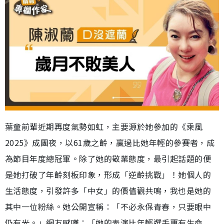
葉童前輩近期再度氣勢如虹，主要源於她參加的《乘風
2025》成團夜，以61歲之齡，贏過比她年輕的參賽者，成
為節目年度總冠軍。除了她的敬業態度，最引起話題的便
是她打破了年齡刻板印象，形成「逆齡挑戰」！她個人的
生活態度，引發許多「中女」的價值觀共鳴，我也是她的
其中一位粉絲。她公開宣稱：「不必永保青春，只要眼中
仍有光。」網友感嘆：「她的表演比年輕選手更有生命