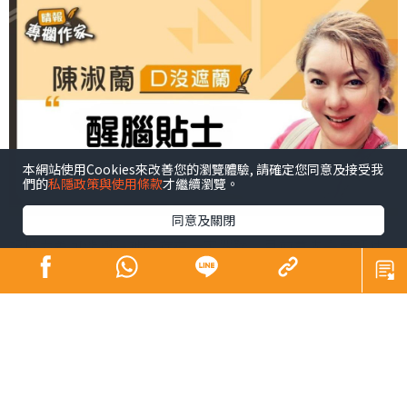
本網站使用Cookies來改善您的瀏覽體驗, 請確定您同意及接受我
們的
私隱政策與使用條款
才繼續瀏覽。
同意及關閉
記憶力差可能與腦神經存在一定關聯。目前首先需要評估
記憶力差的程度以及可能的誘因。 英國倫敦國王學院神經
學博士Sandrine Thuret，多年研究腦神經後發現，成人腦
神經具有「再生能力」，而活動或飲食已被證實會影響精
神健康、記憶與情緒，並藉此調控海馬體內新神經的生
長。以下是Thuret博士的建議：