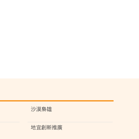
沙漠梟雄
地宜創新推廣