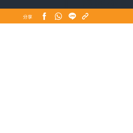
分享
日本漫畫小說預言日本在7月5日會出現的大地震與
因此全球對這次預言一直十分關注，最終大家都鬆
方面，還是不能像颱風預測般，從其孕育到成型，
間，難以作出周全的準備。
港人非常喜愛到日本旅遊，因為這次預言，很多本
務。因此7月5號後，航空公司都先繼推出票價優
我有一位年輕的同事最近辭職「移居」京都，準備