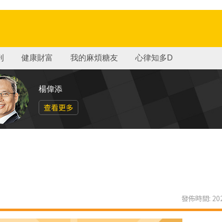
刊
健康財富
我的麻煩糖友
心律知多D
楊偉添
查看更多
發佈時間: 202