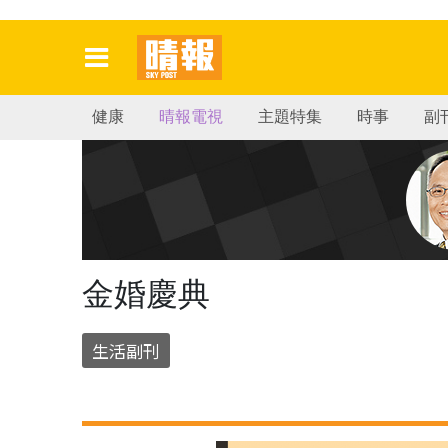
健康
晴報電視
主題特集
時事
副
金婚慶典
生活副刊