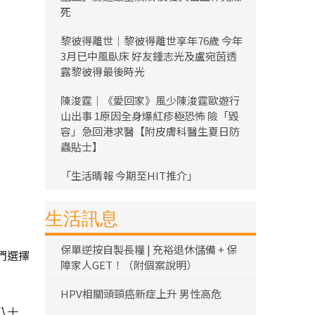
死
黎彼得離世｜黎彼得離世享年76歲 今年
3月已中風臥床 好友鍾志光及盧宛茵透
露黎彼得最後時光
陳浚霆｜《愛回家》風少陳浚霆歐遊行
山出事 1原因全身爆紅疹極恐怖 險「毀
容」急回港求醫【附皮膚科醫生夏日防
蟲貼士】
「生活晴報 今期至HIT推介」
生活訊息
保單逆按自製長糧 | 充裕退休儲備 + 保
們選擇
障家人GET！（附個案說明）
HPV相關頭頸癌新症上升 男性高危
八十