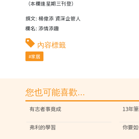
（本欄逢星期三刊登）
撰文: 楊偉添 資深企管人
欄名: 添情添趣
內容標籤
家居
您也可能喜歡...
有志者事竟成
13年
弗利的學習
你要如