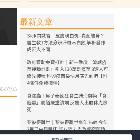
最新文章
Sick問識答｜皮膚現白斑=真菌纏身？
醫生教1方法分辨汗斑vs白蝕 解析發作
成因大不同
政府資助免費打針｜新一季度「流感疫
苗接種計劃」引入130萬劑疫苗 8類人可
優先接種 科興疫苗最快月底先到港【附
4條件免費接種】
5/07/15
食腦蟲｜男子泰國狂食生醃海鮮染「食
腦蟲」腸道嚴重潰爛 反覆大出血休克險
死
黎彼得離世｜黎彼得離世享年76歲 今年
3月已中風臥床 好友鍾志光及盧宛茵透
露黎彼得最後時光
同意及關閉