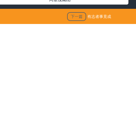
陳浚霆｜《愛回家》風少陳浚霆歐遊行
山出事 1原因全身爆紅疹極恐怖 險「毀
下一篇
有志者事竟成
容」急回港求醫【附皮膚科醫生夏日防
蟲貼士】
「生活晴報 今期至HIT推介」
生活訊息
保單逆按自製長糧 | 充裕退休儲備 + 保
海嘯，
障家人GET！（附個案說明）
在地震
HPV相關頭頸癌新症上升 男性高危
分鐘時
【若善健談】愛與痛的邊緣
班的業
胸悶、頭脹、手腳麻痺？黃祥興不靠藥
物 1個月拆走血管炸彈 重拾醒神健康
必須爭
私密處痕癢、灼痛、異味來襲 Grace教