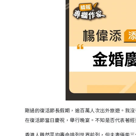
剛過的復活節長假期，逾百萬人次出外旅遊。我沒
在復活節當日慶祝，舉行晚宴。不知是否代表著經
香港人雖然平均壽命排列世界前列，但夫妻倆能三