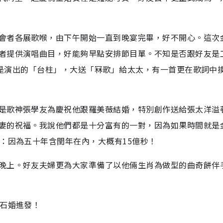
會者各展歌喉，由下午開始一直到晚宴完畢，好不開心。這次
者提供演唱曲目，好能夠早點安排節目單。不知是否跟好友是
當然是演出的「台柱」，大送「冧歌」給太太，有一首更在歌詞中
是歌神張學友為慶祝他跟羅美薇結婚，特別創作送給張太洋溢
妻的祝福。我說他們都是十分富有的一對，因為如果時間就是
：因為五十年含閏年在內，大概有15億秒！
晚上。好友夫婦更為大家準備了以他倆生肖為做型的曲奇餅伴
鑽石婚進發！