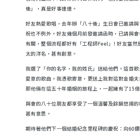
後」，真是好事連連。
好友熱愛歌唱，去年辦「八十後」生日會已邀請與
祝也不例外。好友幾個月前發邀請函時，已請與會
有關，整個流程都好有「工程師Feel」! 好友
太的洋名，甚有創意。
我選了「你的名字，我的姓氏」送給他們。這首歌
愛意的歌曲。我憑歌寄意，更送上我對這對金婚夫
那他倆在這五十年婚姻的旅程上，一起擁有了15億
與會的八十位朋友都享受了一個溫馨及餘韻悠揚的
甚有意思。
期待著他們下一個結婚紀念里程碑的慶祝：向60