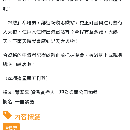
呢！
「聚然」都唔弱，鄰近粉嶺港鐵站，更正計畫興建有蓋行
人天橋，住戶入住時出港鐵站有望全程有瓦遮頭，大熱
天、下雨天時就會感到是天大恩物！
合資格的申請者記得於截止前把握機會，透過網上或親身
遞交申請表啦！
（本欄逢星期五刊登）
撰文: 葉潔馨 資深廣播人，現為公關公司總裁
欄名: 一匡絮語
內容標籤
健康