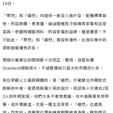
14日。
「聚然」和「峻然」均提供一房至三房戶型，配備標準裝
修，附設廚櫃、煮食爐、抽油煙機及冷氣機等家電和浴室
潔具。參觀時細看用料、附設家電的品牌，確是優質！不
只如此，「聚然」和「峻然」還設有會所，比我印象中的
資助房屋優秀許多！
兩個示範單位的間隔都十分四正、實用，説是私樓
Standard絕無誇大，不過售價就只是大約市價的七折。
各位參觀人士最感興趣的，是「峻然」示範單位內開放式
廚房的中島，是資助房屋少見的設計。我認為十分適合2至
3人的年輕家庭，他們大多不會常煮飯，在中島簡單享用早
餐，或外賣飯盒，也是一種生活享受。「峻然」位處高
地，空氣好，高層單位更有機會飽覽維港海景，睇到煙花