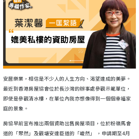
安居樂業，相信是不少人的人生方向、渴望達成的美夢。
最近到香港房屋協會位於長沙灣的辦事處參觀示範單位，
即使是參觀清水樓，在單位內我亦想像得到一個個幸福家
庭的景象。
房協早前宣布推出兩個資助出售房屋項目，位於粉嶺馬會
道的「聚然」及觀塘安達臣道的「峻然」 ，申請期至4月