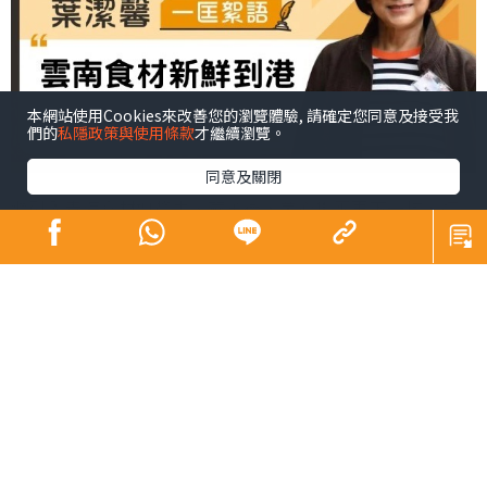
本網站使用Cookies來改善您的瀏覽體驗, 請確定您同意及接受我
們的
私隱政策與使用條款
才繼續瀏覽。
同意及關閉
繼引入青海食材如氂牛、藏羊後，美心集團再下一城，這
次與雲南省商務廳合作，引入來自雲南高原的優質食材！
我十分喜歡吃麵，上次品嚐「饗在青海」菜單後，對氂牛
肉湯拉麵念念不忘，這次最期待吃到正宗的雲南米線！
美心籌備「高原珍饈 宴彩雲南」菜單絕不馬虎，一眾美心
中菜主廚兩度遠赴雲南考察，親自搜羅當地食材，更參觀
了「雲南省中醫藥民族醫藥博物館」及與醫師傾談，確保
新研發的菜品除了顧及色香味，亦保留食材的天然營養及