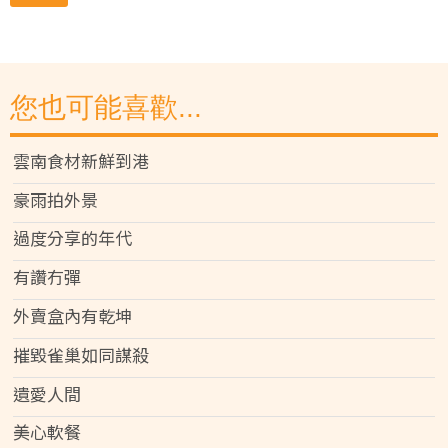
您也可能喜歡...
雲南食材新鮮到港
豪雨拍外景
過度分享的年代
有讚冇彈
外賣盒內有乾坤
摧毀雀巢如同謀殺
遺愛人間
美心軟餐