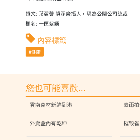
撰文: 葉潔馨 資深廣播人，現為公關公司總裁
欄名: 一匡絮語
內容標籤
健康
您也可能喜歡...
雲南食材新鮮到港
豪雨拍
外賣盒內有乾坤
摧毀雀