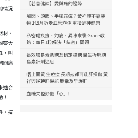
【若善健談】愛與痛的邊緣
的情況
胸悶、頭脹、手腳麻痺？黃祥興不靠藥
物 1個月拆走血管炸彈 重拾醒神健康
器材，
私密處痕癢、灼痛、異味來襲 Grace教
路：每日1粒解決「私密」問題
觀察大
性，叫
長效胰島素助糖友穩定控糖 醫生拆解胰
島素針劑迷思
詢問痛
唔止面黃 生痘痘 長期攰都可能肝損傷 黃
祥興逆轉肝機能 慶幸及早護肝
來適合
血糖失控好傷「心」!
動！
性，這