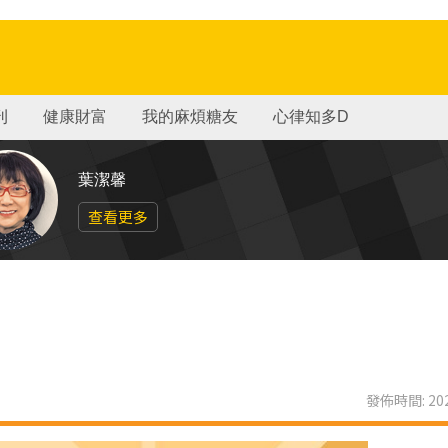
刊
健康財富
我的麻煩糖友
心律知多D
葉潔馨
查看更多
發佈時間: 202