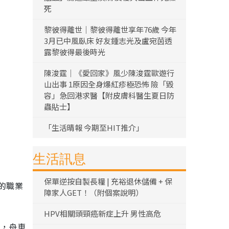
死
黎彼得離世｜黎彼得離世享年76歲 今年
3月已中風臥床 好友鍾志光及盧宛茵透
露黎彼得最後時光
陳浚霆｜《愛回家》風少陳浚霆歐遊行
山出事 1原因全身爆紅疹極恐怖 險「毀
容」急回港求醫【附皮膚科醫生夏日防
蟲貼士】
「生活晴報 今期至HIT推介」
生活訊息
保單逆按自製長糧 | 充裕退休儲備 + 保
的職業
障家人GET！（附個案說明）
HPV相關頭頸癌新症上升 男性高危
局，舟車