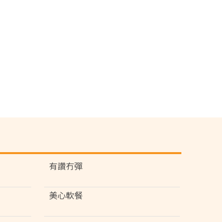
有讚冇彈
美心軟餐