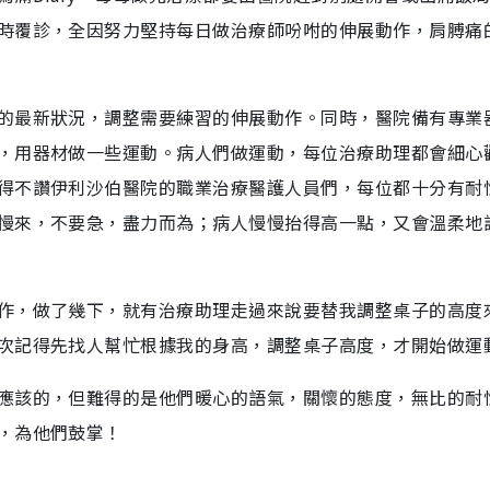
時覆診，全因努力堅持每日做治療師吩咐的伸展動作，肩膊痛
的最新狀況，調整需要練習的伸展動作。同時，醫院備有專業
，用器材做一些運動。病人們做運動，每位治療助理都會細心
得不讚伊利沙伯醫院的職業治療醫護人員們，每位都十分有耐
慢來，不要急，盡力而為；病人慢慢抬得高一點，又會溫柔地
作，做了幾下，就有治療助理走過來說要替我調整桌子的高度
次記得先找人幫忙根據我的身高，調整桌子高度，才開始做運
應該的，但難得的是他們暖心的語氣，關懷的態度，無比的耐
，為他們鼓掌！