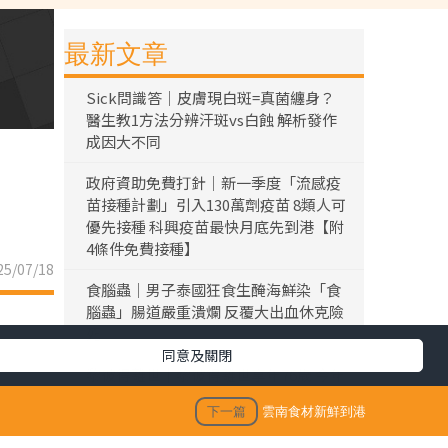
最新文章
Sick問識答｜皮膚現白斑=真菌纏身？
醫生教1方法分辨汗斑vs白蝕 解析發作
成因大不同
政府資助免費打針｜新一季度「流感疫
苗接種計劃」引入130萬劑疫苗 8類人可
優先接種 科興疫苗最快月底先到港【附
4條件免費接種】
5/07/18
食腦蟲｜男子泰國狂食生醃海鮮染「食
腦蟲」腸道嚴重潰爛 反覆大出血休克險
死
同意及關閉
黎彼得離世｜黎彼得離世享年76歲 今年
3月已中風臥床 好友鍾志光及盧宛茵透
下一篇
雲南食材新鮮到港
露黎彼得最後時光