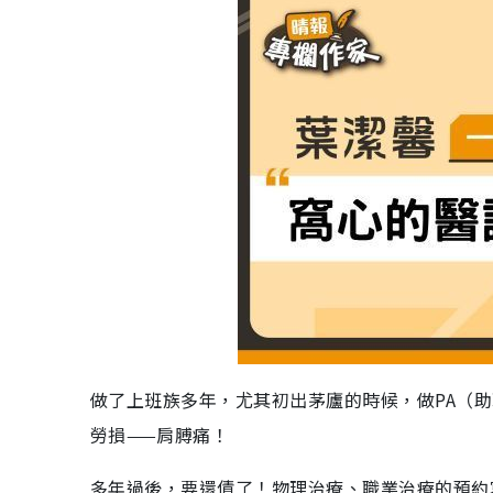
做了上班族多年，尤其初出茅廬的時候，做PA（
勞損——肩膊痛！
多年過後，要還債了！物理治療、職業治療的預約寫