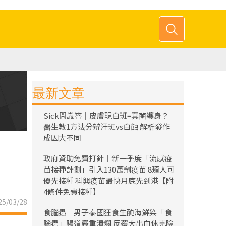
最新文章
Sick問識答｜皮膚現白斑=真菌纏身？
醫生教1方法分辨汗斑vs白蝕 解析發作
成因大不同
政府資助免費打針｜新一季度「流感疫
苗接種計劃」引入130萬劑疫苗 8類人可
優先接種 科興疫苗最快月底先到港【附
4條件免費接種】
5/03/28
食腦蟲｜男子泰國狂食生醃海鮮染「食
腦蟲」腸道嚴重潰爛 反覆大出血休克險