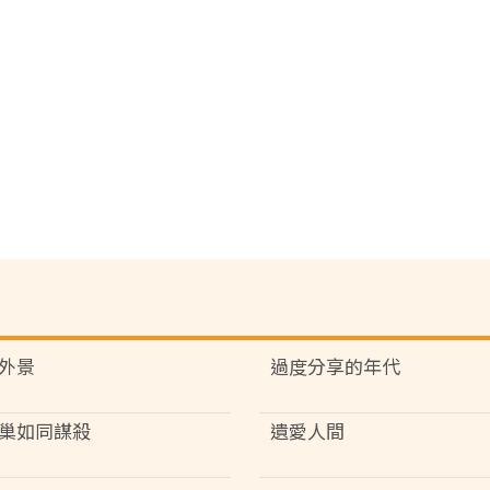
外景
過度分享的年代
巢如同謀殺
遺愛人間