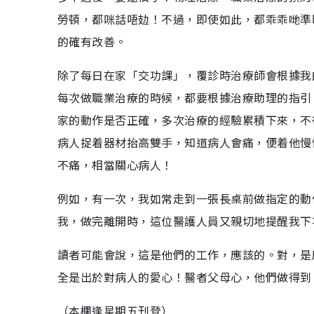
勞頓，都咪話唔攰！不過，即使如此，都乖乖哋準
的確有改善。
除了每日在家「交功課」，覆診時治療師會根據我
每次做職業治療的時候，都要根據治療助理的指引
家的動作是否正確，多次治療的經驗累積下來，不
病人捉着器材抬高雙手，知道病人會痛，便着他慢
不痛，相當關心病人！
例如，有一次，我如常走到一張長桌前做指定的動
我，做完離開時，這位醫護人員又親切地提醒我下
讀者可能會說，這是他們的工作，應該的。對，是
全是出於對病人的愛心！醫者父母心，他們做得到
（本欄逢星期五刊登）