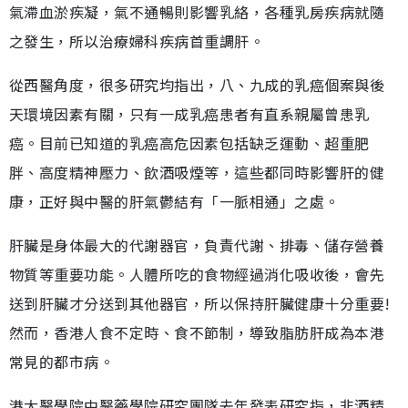
氣滯血淤疾凝，氣不通暢則影響乳絡，各種乳房疾病就隨
之發生，所以治療婦科疾病首重調肝。
從西醫角度，很多研究均指出，八、九成的乳癌個案與後
天環境因素有關，只有一成乳癌患者有直系親屬曾患乳
癌。目前已知道的乳癌高危因素包括缺乏運動、超重肥
胖、高度精神壓力、飲酒吸煙等，這些都同時影響肝的健
康，正好與中醫的肝氣鬱結有「一脈相通」之處。
肝臟是身体最大的代謝器官，負責代謝、排毒、儲存營養
物質等重要功能。人體所吃的食物經過消化吸收後，會先
送到肝臟才分送到其他器官，所以保持肝臟健康十分重要!
然而，香港人食不定時、食不節制，導致脂肪肝成為本港
常見的都市病。
港大醫學院中醫藥學院研究團隊去年發表研究指，非酒精