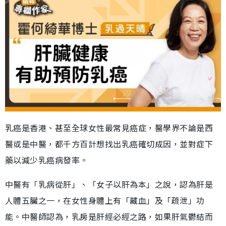
乳癌是香港、甚至全球女性最常見癌症，醫學界不論是西
醫或是中醫，都千方百計想找出乳癌確切成因，並對症下
藥以減少乳癌病發率。
中醫有「乳病從肝」、「女子以肝為本」之說，認為肝是
人體五臟之一，在女性身體上有「藏血」及「疏泄」功
能。中醫師認為，乳房是肝經必經之路，如果肝氣鬱結而