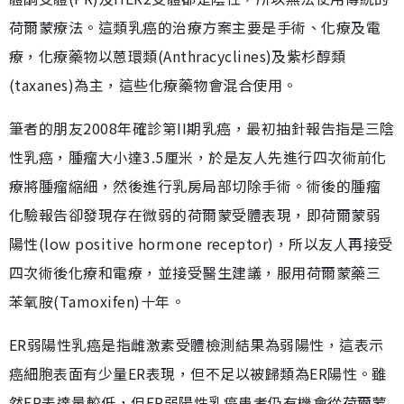
荷爾蒙療法。這類乳癌的治療方案主要是手術、化療及電
療，化療藥物以蒽環類(Anthracyclines)及紫杉醇類
(taxanes)為主，這些化療藥物會混合使用。
筆者的朋友2008年確診第II期乳癌，最初抽針報告指是三陰
性乳癌，腫瘤大小達3.5厘米，於是友人先進行四次術前化
療將腫瘤縮細，然後進行乳房局部切除手術。術後的腫瘤
化驗報告卻發現存在微弱的荷爾蒙受體表現，即荷爾蒙弱
陽性(low positive hormone receptor)，所以友人再接受
四次術後化療和電療，並接受醫生建議，服用荷爾蒙藥三
苯氧胺(Tamoxifen)十年。
ER弱陽性乳癌是指雌激素受體檢測結果為弱陽性，這表示
癌細胞表面有少量ER表現，但不足以被歸類為ER陽性。雖
然ER表達量較低，但ER弱陽性乳癌患者仍有機會從荷爾蒙