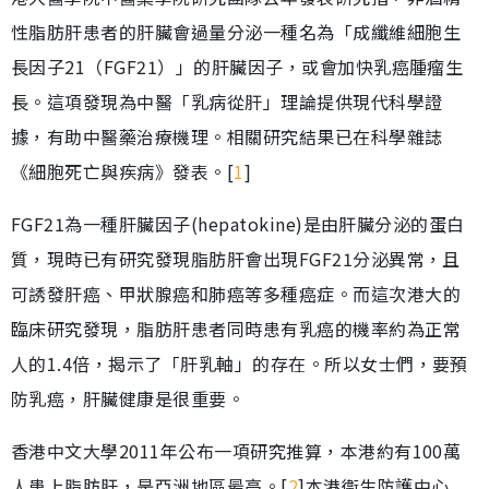
性脂肪肝患者的肝臟會過量分泌一種名為「成纖維細胞生
長因子21（FGF21）」的肝臟因子，或會加快乳癌腫瘤生
長。這項發現為中醫「乳病從肝」理論提供現代科學證
據，有助中醫藥治療機理。相關研究結果已在科學雜誌
《細胞死亡與疾病》發表。[
1
]
FGF21為一種肝臟因子(hepatokine)是由肝臟分泌的蛋白
質，現時已有研究發現脂肪肝會出現FGF21分泌異常，且
可誘發肝癌、甲狀腺癌和肺癌等多種癌症。而這次港大的
臨床研究發現，脂肪肝患者同時患有乳癌的機率約為正常
人的1.4倍，揭示了「肝乳軸」的存在。所以女士們，要預
防乳癌，肝臟健康是很重要。
香港中文大學2011年公布一項研究推算，本港約有100萬
人患上脂肪肝，是亞洲地區最高。[
2
]本港衞生防護中心