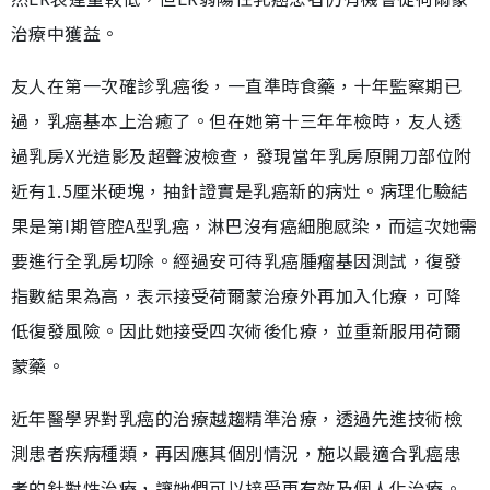
治療中獲益。
友人在第一次確診乳癌後，一直準時食藥，十年監察期已
過，乳癌基本上治癒了。但在她第十三年年檢時，友人透
過乳房X光造影及超聲波檢查，發現當年乳房原開刀部位附
近有1.5厘米硬塊，抽針證實是乳癌新的病灶。病理化驗結
果是第I期管腔A型乳癌，淋巴沒有癌細胞感染，而這次她需
要進行全乳房切除。經過安可待乳癌腫瘤基因測試，復發
指數結果為高，表示接受荷爾蒙治療外再加入化療，可降
低復發風險。因此她接受四次術後化療，並重新服用荷爾
蒙藥。
近年醫學界對乳癌的治療越趨精準治療，透過先進技術檢
測患者疾病種類，再因應其個別情況，施以最適合乳癌患
者的針對性治療，讓她們可以接受更有效及個人化治療。