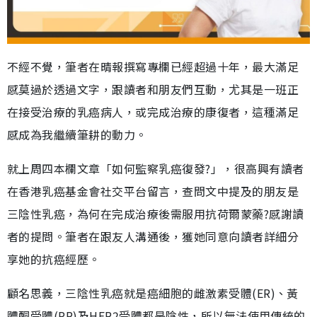
不經不覺，筆者在晴報撰寫專欄已經超過十年，最大滿足
感莫過於透過文字，跟讀者和朋友們互動，尤其是一班正
在接受治療的乳癌病人，或完成治療的康復者，這種滿足
感成為我繼續筆耕的動力。
就上周四本欄文章「如何監察乳癌復發?」，很高興有讀者
在香港乳癌基金會社交平台留言，查問文中提及的朋友是
三陰性乳癌，為何在完成治療後需服用抗荷爾蒙藥?感謝讀
者的提問。筆者在跟友人溝通後，獲她同意向讀者詳細分
享她的抗癌經歷。
顧名思義，三陰性乳癌就是癌細胞的雌激素受體(ER)、黃
體酮受體(PR)及HER2受體都是陰性，所以無法使用傳統的