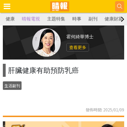
健康
晴報電視
主題特集
時事
副刊
健康財富
霍何綺華博士
查看更多
肝臟健康有助預防乳癌
生活副刊
發佈時間: 2025/01/09