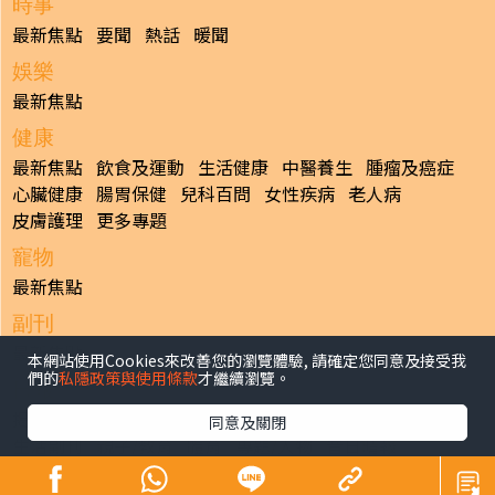
時事
最新焦點
要聞
熱話
暖聞
娛樂
最新焦點
健康
最新焦點
飲食及運動
生活健康
中醫養生
腫瘤及癌症
心臟健康
腸胃保健
兒科百問
女性疾病
老人病
皮膚護理
更多專題
寵物
最新焦點
副刊
最新焦點
本網站使用Cookies來改善您的瀏覽體驗, 請確定您同意及接受我
們的
私隱政策與使用條款
才繼續瀏覽。
日報
揭頁版
港聞
財經/地產
中國/國際
娛樂
Healthy Life
同意及關閉
生活副刊
親子/教育
體育
專題/人物
昔日晴報
香港經濟日報版權所有©2026