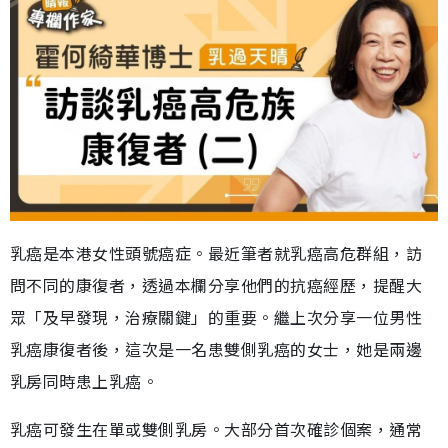
乳癌是本港女性頭號癌症。最近筆者就乳癌高危群組，訪
問不同的康復者，透過本欄分享他們的抗癌經歷，提醒大
眾「及早發現，治療關鍵」的重要。繼上次分享一位男性
乳癌康復者後，這次是一名患雙側乳癌的女士，她是兩邊
乳房同時患上乳癌。
乳癌可發生在單或雙側乳房。大部分首次確診個案，通常