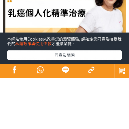
本網站使用Cookies來改善您的瀏覽體驗, 請確定您同意及接受我
們的
私隱政策與使用條款
才繼續瀏覽。
不經不覺，筆者在晴報撰寫專欄已經超過十年，最大滿足
同意及關閉
感莫過於透過文字，跟讀者和朋友們互動，尤其是一班正
在接受治療的乳癌病人，或完成治療的康復者，這種滿足
感成為我繼續筆耕的動力。
就上周四本欄文章「如何監察乳癌復發?」，很高興有讀者
在香港乳癌基金會社交平台留言，查問文中提及的朋友是
三陰性乳癌，為何在完成治療後需服用抗荷爾蒙藥?感謝讀
者的提問。筆者在跟友人溝通後，獲她同意向讀者詳細分
享她的抗癌經歷。