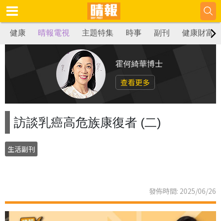
健康
晴報電視
主題特集
時事
副刊
健康財富
霍何綺華博士
查看更多
訪談乳癌高危族康復者 (二)
生活副刊
發佈時間: 2025/06/26