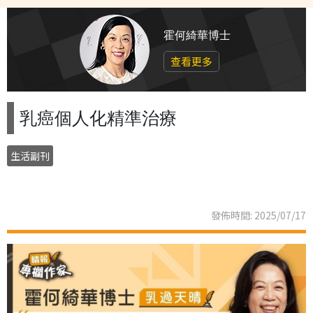
霍何綺華博士
查看更多
乳癌個人化精準治療
生活副刊
發佈時間: 2025/07/17