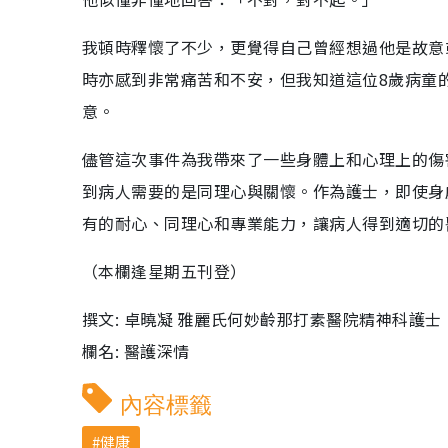
我頓時釋懷了不少，更覺得自己曾經想過他是故意
時亦感到非常痛苦和不安，但我知道這位8歲病童
意。
儘管這次事件為我帶來了一些身體上和心理上的傷
到病人需要的是同理心與關懷。作為護士，即使身
有的耐心、同理心和專業能力，讓病人得到適切的
（本欄逢星期五刊登）
撰文: 卓曉凝 雅麗氏何妙齡那打素醫院精神科護士
欄名: 醫護深情
內容標籤
健康