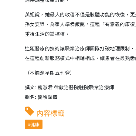
英姐說，她最大的收穫不僅是肢體功能的恢復，更
孫女耍樂、為家人準備飯餸。這種「有意義的康復
重拾生活的掌控權。
遙距醫療的技術讓職業治療師團隊打破地理限制，
在這種創新服務模式中相輔相成，讓患者在最熟悉
（本欄逢星期五刊登）
撰文: 龐淑君 律敦治醫院駐院職業治療師
欄名: 醫護深情
內容標籤
健康