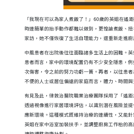
「我現在可以為家人煮飯了！」60歲的英姐在遙
時連簡單的抬手動作都難以做到，更惶論煮飯、扭
家訪，她不僅恢復了生活自理能力，還重新走進廚
中風患者在出院後往往面臨諸多生活上的困難。英
患者而言，家中的環境配置仍有不少安全隱患，例
次傷害，令之前的努力功虧一簣。再者，以往患者
不便的人士或居住偏遠的家庭而言，體力、時間與
有見及此，律敦治醫院職業治療團隊採用了「遙距
透過視像進行家居環境評估，以識別潛在風險並提
應新環境。這種模式既維持治療的連續性，又能針
英姐在家中浴室加裝扶手，並調整廚房工作枱的高
適時調整復康計劃。