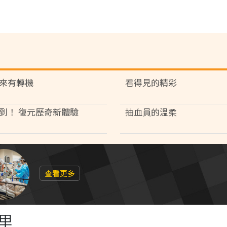
來有轉機
看得見的精彩
到！ 復元歷奇新體驗
抽血員的溫柔
查看更多
里