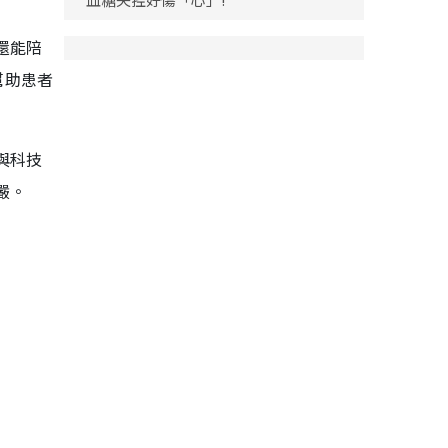
還能陪
幫助患者
與科技
嚴。