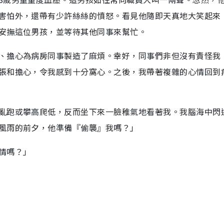
害怕外，還帶有少許絲絲的憤怒。看見他隨即天真地大笑起來
安撫這位男孩，並等待其他同事來幫忙。
、擔心為病房同事製造了麻煩。幸好，同事們非但沒有責怪我
張和擔心，令我感到十分窩心。之後，我帶著複雜的心情回到
亂跑或攀高爬低，反而坐下來一臉稚氣地看著我。我腦海中閃
風雨的前夕，他準備『偷襲』我嗎？」
情嗎？」