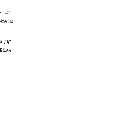
，我當
非出於惡
深了解
現出應