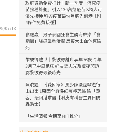
政府資助免費打針｜新一季度「流感疫
苗接種計劃」引入130萬劑疫苗 8類人可
優先接種 科興疫苗最快月底先到港【附
4條件免費接種】
5/07/18
食腦蟲｜男子泰國狂食生醃海鮮染「食
腦蟲」腸道嚴重潰爛 反覆大出血休克險
死
黎彼得離世｜黎彼得離世享年76歲 今年
3月已中風臥床 好友鍾志光及盧宛茵透
露黎彼得最後時光
陳浚霆｜《愛回家》風少陳浚霆歐遊行
山出事 1原因全身爆紅疹極恐怖 險「毀
容」急回港求醫【附皮膚科醫生夏日防
蟲貼士】
「生活晴報 今期至HIT推介」