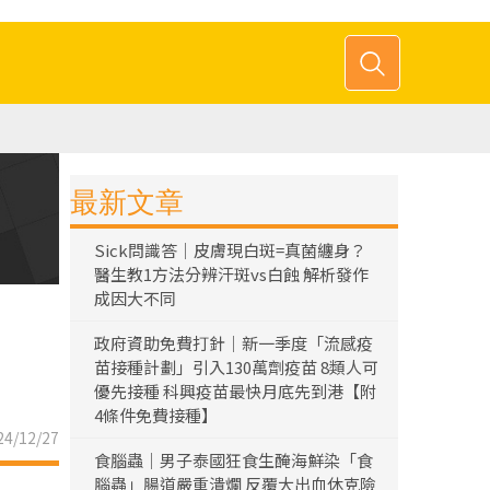
最新文章
Sick問識答｜皮膚現白斑=真菌纏身？
醫生教1方法分辨汗斑vs白蝕 解析發作
成因大不同
政府資助免費打針｜新一季度「流感疫
苗接種計劃」引入130萬劑疫苗 8類人可
優先接種 科興疫苗最快月底先到港【附
4條件免費接種】
4/12/27
食腦蟲｜男子泰國狂食生醃海鮮染「食
腦蟲」腸道嚴重潰爛 反覆大出血休克險