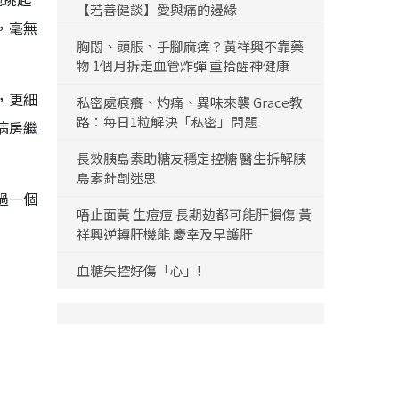
【若善健談】愛與痛的邊緣
，毫無
胸悶、頭脹、手腳麻痺？黃祥興不靠藥
物 1個月拆走血管炸彈 重拾醒神健康
，更細
私密處痕癢、灼痛、異味來襲 Grace教
路：每日1粒解決「私密」問題
病房繼
長效胰島素助糖友穩定控糖 醫生拆解胰
島素針劑迷思
過一個
唔止面黃 生痘痘 長期攰都可能肝損傷 黃
祥興逆轉肝機能 慶幸及早護肝
血糖失控好傷「心」!