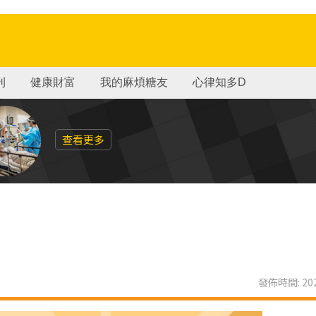
刊
健康財富
我的麻煩糖友
心律知多D
查看更多
發佈時間: 202