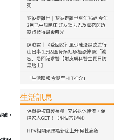
死
黎彼得離世｜黎彼得離世享年76歲 今年
3月已中風臥床 好友鍾志光及盧宛茵透
露黎彼得最後時光
陳浚霆｜《愛回家》風少陳浚霆歐遊行
山出事 1原因全身爆紅疹極恐怖 險「毀
容」急回港求醫【附皮膚科醫生夏日防
蟲貼士】
「生活晴報 今期至HIT推介」
生活訊息
保單逆按自製長糧 | 充裕退休儲備 + 保
挑戰，
障家人GET！（附個案說明）
HPV相關頭頸癌新症上升 男性高危
他跳起