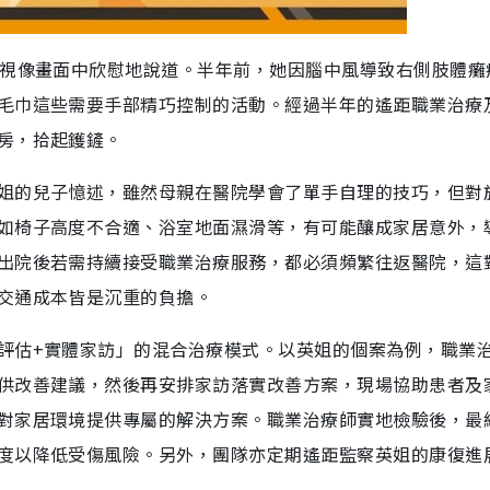
距視像畫面中欣慰地說道。半年前，她因腦中風導致右側肢體癱
毛巾這些需要手部精巧控制的活動。經過半年的遙距職業治療
房，拾起鑊鏟。
姐的兒子憶述，雖然母親在醫院學會了單手自理的技巧，但對
如椅子高度不合適、浴室地面濕滑等，有可能釀成家居意外，
出院後若需持續接受職業治療服務，都必須頻繁往返醫院，這
交通成本皆是沉重的負擔。
評估+實體家訪」的混合治療模式。以英姐的個案為例，職業
供改善建議，然後再安排家訪落實改善方案，現場協助患者及
對家居環境提供專屬的解決方案。職業治療師實地檢驗後，最
度以降低受傷風險。另外，團隊亦定期遙距監察英姐的康復進