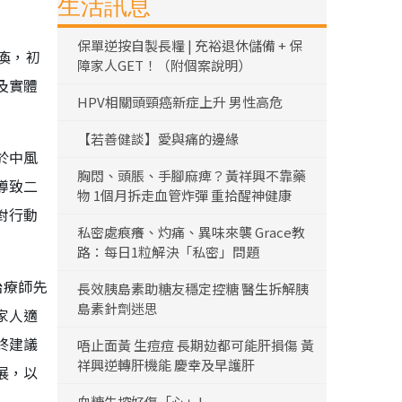
生活訊息
保單逆按自製長糧 | 充裕退休儲備 + 保
瘓，初
障家人GET！（附個案說明）
及實體
HPV相關頭頸癌新症上升 男性高危
【若善健談】愛與痛的邊緣
於中風
胸悶、頭脹、手腳麻痺？黃祥興不靠藥
導致二
物 1個月拆走血管炸彈 重拾醒神健康
對行動
私密處痕癢、灼痛、異味來襲 Grace教
路：每日1粒解決「私密」問題
治療師先
長效胰島素助糖友穩定控糖 醫生拆解胰
島素針劑迷思
家人適
終建議
唔止面黃 生痘痘 長期攰都可能肝損傷 黃
祥興逆轉肝機能 慶幸及早護肝
展，以
血糖失控好傷「心」!