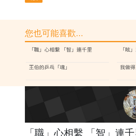
您也可能喜歡...
「職」心相繫 「智」連千里
「眩」
王伯的乒乓「魂」
我做得
「職」心相繫 「智」連千