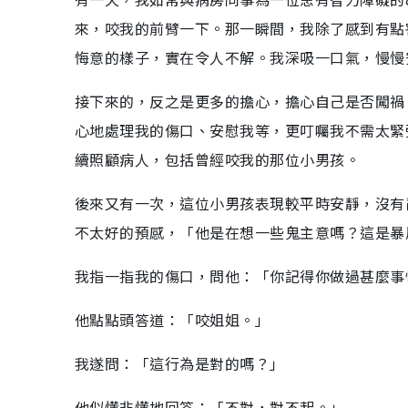
來，咬我的前臂一下。那一瞬間，我除了感到有點
悔意的樣子，實在令人不解。我深吸一口氣，慢慢
接下來的，反之是更多的擔心，擔心自己是否闖禍
心地處理我的傷口、安慰我等，更叮囑我不需太緊
續照顧病人，包括曾經咬我的那位小男孩。
後來又有一次，這位小男孩表現較平時安靜，沒有
不太好的預感，「他是在想一些鬼主意嗎？這是暴
我指一指我的傷口，問他：「你記得你做過甚麼事
他點點頭答道：「咬姐姐。」
我遂問：「這行為是對的嗎？」
他似懂非懂地回答：「不對，對不起。」