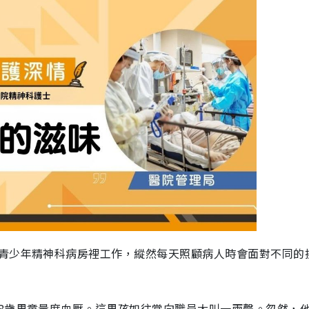
青少年精神科病房裡工作，縱然每天照顧病人時會面對不同的
8歲男童量度血壓。這男孩如往常向職員大叫一兩聲。忽然，