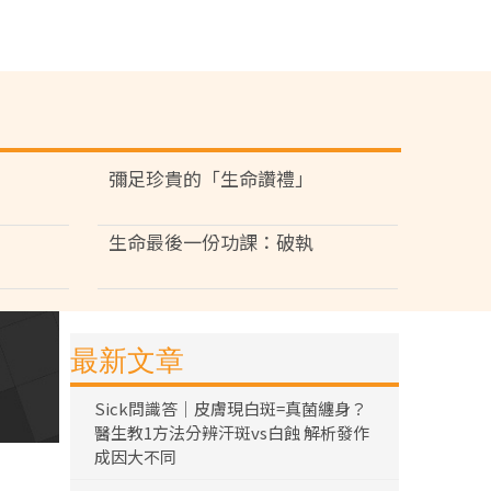
彌足珍貴的「生命讚禮」
生命最後一份功課：破執
最新文章
Sick問識答｜皮膚現白斑=真菌纏身？
醫生教1方法分辨汗斑vs白蝕 解析發作
成因大不同