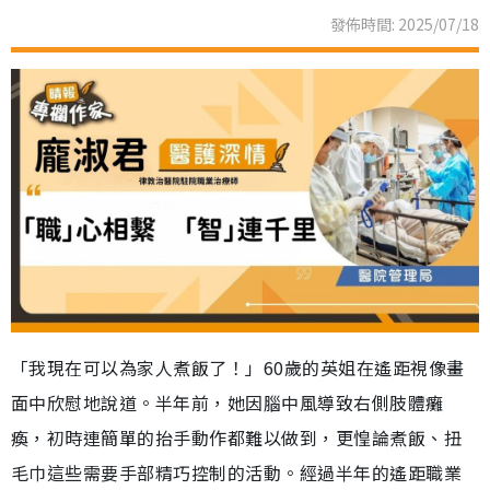
發佈時間: 2025/07/18
「我現在可以為家人煮飯了！」60歲的英姐在遙距視像畫
面中欣慰地說道。半年前，她因腦中風導致右側肢體癱
瘓，初時連簡單的抬手動作都難以做到，更惶論煮飯、扭
毛巾這些需要手部精巧控制的活動。經過半年的遙距職業