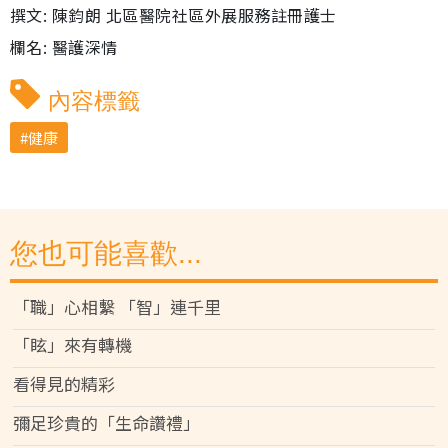
撰文: 陳鈞朗 北區醫院社區外展服務註冊護士
欄名: 醫護深情
內容標籤
健康
您也可能喜歡...
「職」心相繫 「智」連千里
「眩」來有轉機
看得見的精彩
彌足珍貴的「生命讚禮」