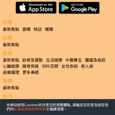
時事
最新焦點
要聞
熱話
暖聞
娛樂
最新焦點
健康
最新焦點
飲食及運動
生活健康
中醫養生
腫瘤及癌症
心臟健康
腸胃保健
兒科百問
女性疾病
老人病
皮膚護理
更多專題
寵物
最新焦點
副刊
最新焦點
本網站使用Cookies來改善您的瀏覽體驗, 請確定您同意及接受我
們的
私隱政策與使用條款
才繼續瀏覽。
日報