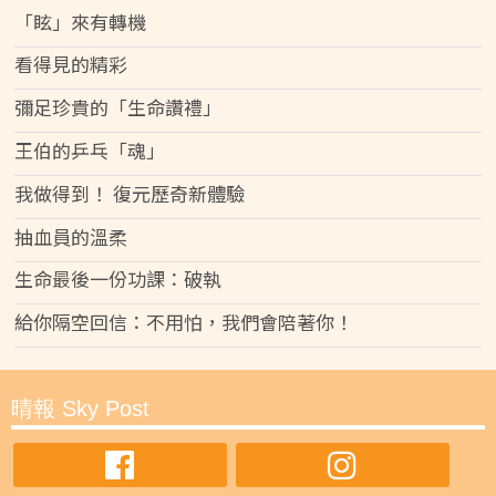
「眩」來有轉機
看得見的精彩
彌足珍貴的「生命讚禮」
王伯的乒乓「魂」
我做得到！ 復元歷奇新體驗
抽血員的溫柔
生命最後一份功課：破執
給你隔空回信：不用怕，我們會陪著你！
晴報 Sky Post