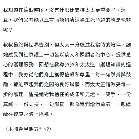
我知道在這個時候，沒有什麼比支持太太更重要了。況
且，我們又怎能以三言兩語辨清這場生死命題的孰是孰非
呢？
叔叔最終與世界告別，但太太十分感激我當時的陪伴，讓
她感受到社康護士一切皆以病人和照顧者為中心，提供悉
心的護理服務。回想在教導叔叔和太太造口護理知識的過
程中，我亦從他們身上獲得信賴和尊重。每一句讚賞與鼓
勵，都能築起我們之間的良好聯繫，而太太正確做妥每一
步的護理，皆是她對我信任的成果和見證。一雙手、一份
真誠、一份支持、一句讚賞，都為我們增添勇氣，一起繼
續在復康之路上邁進。
（本欄逢星期五刊登）