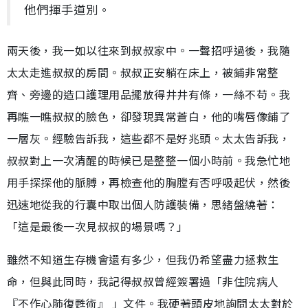
他們揮手道別。
兩天後，我一如以往來到叔叔家中。一聲招呼過後，我隨
太太走進叔叔的房間。叔叔正安躺在床上，被鋪非常整
齊、旁邊的造口護理用品擺放得井井有條，一絲不苟。我
再瞧一瞧叔叔的臉色，卻發現異常蒼白，他的嘴唇像鋪了
一層灰。經驗告訴我，這些都不是好兆頭。太太告訴我，
叔叔對上一次清醒的時候已是整整一個小時前。我急忙地
用手探探他的脈膊，再檢查他的胸膛有否呼吸起伏，然後
迅速地從我的行囊中取出個人防護裝備，思緒盤繞著：
「這是最後一次見叔叔的場景嗎？」
雖然不知道生存機會還有多少，但我仍希望盡力拯救生
命，但與此同時，我記得叔叔曾經簽署過「非住院病人
『不作心肺復甦術』 」文件。我硬著頭皮地詢問太太對於