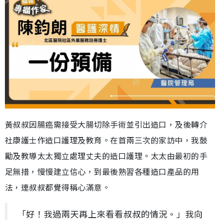
黃叔叔因腸癌需接受大腸切除手術並引出造口，及後轉介
社康護士作造口護理及教育。在首兩三次的家訪中，我鼓
勵及教導太太獨立處理丈夫的造口護理。太太由最初的手
足無措，慢慢建立信心，到最後熟習各種造口產品的用
法，連叔叔都覺得稱心滿意。
「好！我過兩天再上來看看叔叔的情況。」我向