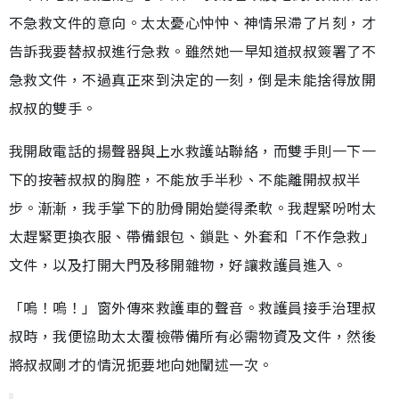
不急救文件的意向。太太憂心忡忡、神情呆滯了片刻，才
告訴我要替叔叔進行急救。雖然她一早知道叔叔簽署了不
急救文件，不過真正來到決定的一刻，倒是未能捨得放開
叔叔的雙手。
我開啟電話的揚聲器與上水救護站聯絡，而雙手則一下一
下的按著叔叔的胸腔，不能放手半秒、不能離開叔叔半
步。漸漸，我手掌下的肋骨開始變得柔軟。我趕緊吩咐太
太趕緊更換衣服、帶備銀包、鎖匙、外套和「不作急救」
文件，以及打開大門及移開雜物，好讓救護員進入。
「嗚！嗚！」窗外傳來救護車的聲音。救護員接手治理叔
叔時，我便協助太太覆檢帶備所有必需物資及文件，然後
將叔叔剛才的情況扼要地向她闡述一次。