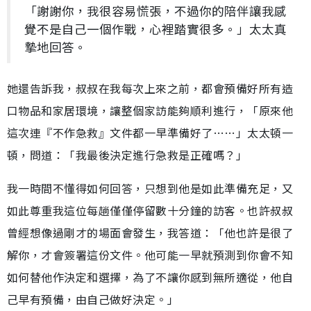
「謝謝你，我很容易慌張，不過你的陪伴讓我感
覺不是自己一個作戰，心裡踏實很多。」太太真
摯地回答。
她還告訴我，叔叔在我每次上來之前，都會預備好所有造
口物品和家居環境，讓整個家訪能夠順利進行，「原來他
這次連『不作急救』文件都一早準備好了……」太太頓一
頓，問道：「我最後決定進行急救是正確嗎？」
我一時間不懂得如何回答，只想到他是如此準備充足，又
如此尊重我這位每趟僅僅停留數十分鐘的訪客。也許叔叔
曾經想像過剛才的場面會發生，我答道：「他也許是很了
解你，才會簽署這份文件。他可能一早就預測到你會不知
如何替他作決定和選擇，為了不讓你感到無所適從，他自
己早有預備，由自己做好決定。」