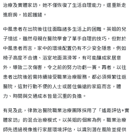
治療及實體家訪，她不僅恢復了生活自理能力，還重新走
進廚房，拾起鑊鏟。
中風患者在出院後往往面臨諸多生活上的困難。英姐的兒
子憶述，雖然母親在醫院學會了單手自理的技巧，但對於
中風患者而言，家中的環境配置仍有不少安全隱患，例如
椅子高度不合適、浴室地面濕滑等，有可能釀成家居意
外，導致二次傷害，令之前的努力功虧一簣。再者，以往
患者出院後若需持續接受職業治療服務，都必須頻繁往返
醫院，這對行動不便的人士或居住偏遠的家庭而言，體
力、時間與交通成本皆是沉重的負擔。
有見及此，律敦治醫院職業治療團隊採用了「遙距評估+實
體家訪」的混合治療模式。以英姐的個案為例，職業治療
師先透過視像進行家居環境評估，以識別潛在風險並提供