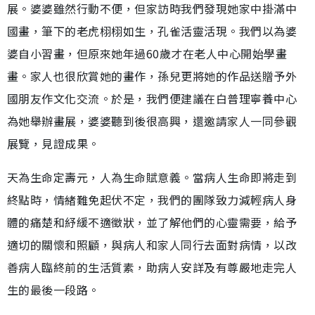
展。婆婆雖然行動不便，但家訪時我們發現她家中掛滿中
國畫，筆下的老虎栩栩如生，孔雀活靈活現。我們以為婆
婆自小習畫，但原來她年過60歲才在老人中心開始學畫
畫。家人也很欣賞她的畫作，孫兒更將她的作品送贈予外
國朋友作文化交流。於是，我們便建議在白普理寧養中心
為她舉辦畫展，婆婆聽到後很高興，還邀請家人一同參觀
展覽，見證成果。
天為生命定壽元，人為生命賦意義。當病人生命即將走到
終點時，情緒難免起伏不定，我們的團隊致力減輕病人身
體的痛楚和紓緩不適徵狀，並了解他們的心靈需要，給予
適切的關懷和照顧，與病人和家人同行去面對病情，以改
善病人臨終前的生活質素，助病人安詳及有尊嚴地走完人
生的最後一段路。