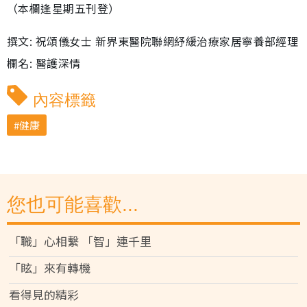
（本欄逢星期五刊登）
撰文: 祝頌儀女士 新界東醫院聯網紓緩治療家居寧養部經理
欄名: 醫護深情
內容標籤
健康
您也可能喜歡...
「職」心相繫 「智」連千里
「眩」來有轉機
看得見的精彩