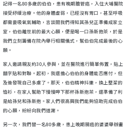
記得一名80多歲的伯伯，患有晚期膽管癌，入住大埔醫院
接受紓緩治療。他的身體虛弱，已經沒有胃口，甚至呼吸
都需要吸氧氣輔助，言談間我們得知其孫兒正準備成家立
室，伯伯離世前的最大心願，便是喝一口孫新抱茶，於是
我們立刻籌備在院內舉行相關儀式，幫伯伯完成最後的心
願。
家人邀請親友約30人參與，並在醫院進行簡單佈置，貼上
囍字貼和對聯。起初，我還擔心伯伯的身體能否應付，但
及後發現自己多慮了。那天，伯伯精神抖擻，換上整潔的
恤衫，在家人幫助下慢慢呷下那杯孫新抱茶，還準備了利
是給孫兒和孫新抱。家人們很高興我們能夠協助完成伯伯
的心願，紛紛向我們道謝。
另一次，我們替一名80多歲，患上晚期腸癌的婆婆舉辦畫