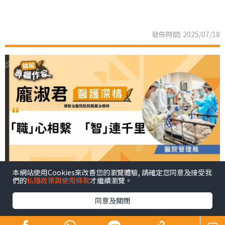
發佈時間: 2025/07/18
本網站使用Cookies來改善您的瀏覽體驗, 請確定您同意及接受我
們的
私隱政策與使用條款
才繼續瀏覽。
「我現在可以為家人煮飯了！」60歲的英姐在遙距視像畫
同意及關閉
面中欣慰地說道。半年前，她因腦中風導致右側肢體癱
瘓，初時連簡單的抬手動作都難以做到，更惶論煮飯、扭