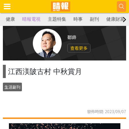
健康
晴報電視
主題特集
時事
副刊
健康財富
鄒鋒
查看更多
江西渼陂古村 中秋賞月
生活副刊
發佈時間: 2023/09/07