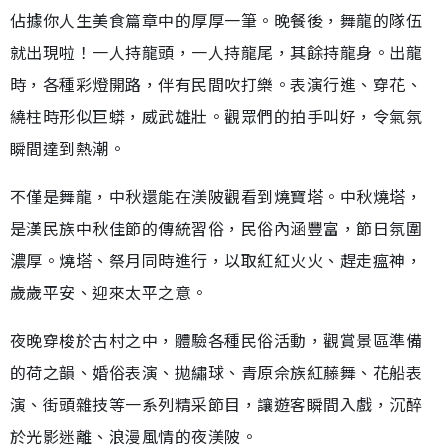
佔據你人生美食篇章中的厚厚一筆。晚餐後，舞龍的隊伍
就出現啦！一人持龍頭，一人持龍尾，其餘持龍身。出龍
時，各種彩燈開路，伴有民間吹打樂。表演行進、穿花、
繞柱時形似巨蟒，威武雄壯。觀眾們的拍手叫好，令氣氛
瞬間達到熱潮。
不僅是舞龍，中秋還能在渼陂觀看到燒寶塔。中秋燒塔，
是漢民族中秋佳節的傳統習俗，民俗內涵豐富，節日氛圍
濃厚。燒塔、祭月同時進行，以取紅紅火火、趕走瘟神，
歲歲平安、迎來太平之意。
夜晚穿梭於古村之中，體驗各種民俗活動，觀賞景區準備
的荷之韻、婚俗表演、拋繡球、青原佘族紅藤舞、花船表
演、街頭雜技等一系列精采節目，讓遊客瞬間入戲，沉醉
於光影迷離、浪漫風情的夜渼陂。