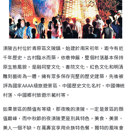
渼陂古村位於青原區文陂鎮，始建於南宋初年，距今有近
千年歷史。古村臨水而築，依巷伸展，整個村落基本保持
原生態風貌，是融祠堂文化、書院文化、紅色文化和明清
雕刻藝術為一體，擁有眾多保存完整的歷史建築，先後被
評為國家AAAA級旅遊景區、中國歷史文化名村、中國傳統
村落、中國鄉村旅遊示範村等。
如果景區的顏值有等級，那夜晚的渼陂，一定是景區的顏
值巔峰，而中秋節的夜渼陂更是別具特色，美食、美景、
美人一個不缺。在萬壽宮享用佘族特色餐，獨特的風味會