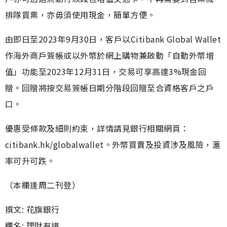
排隊買票，亦毋須使用現金，簡單方便。
由即日至2023年9月30日，客戶以Citibank Global Wallet
作海外商戶簽帳或以外幣於網上購物兼啟動「自動外幣增
值」功能至2023年12月31日，交易可享高達3%現金回
贈。回贈將按交易簽帳日期分階段回贈至合資格客戶之戶
口。
優惠受條款及細則約束，詳情請見銀行相關網頁：
citibank.hk/globalwallet。外幣買賣及投資涉及風險，滙
率可升可跌。
（本欄逢周二刊登）
撰文: 花旗銀行
欄名: 理財有道