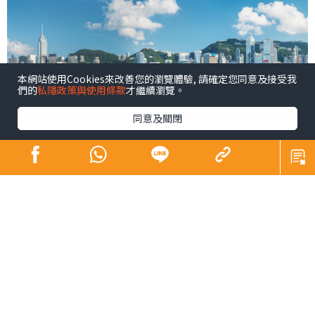
本網站使用Cookies來改善您的瀏覽體驗, 請確定您同意及接受我
們的
私隱政策與使用條款
才繼續瀏覽。
同意及關閉
無故收到聲稱來自有關當局的來電或短訊，通知您已被取
消「消費券計劃」之領取資格，並要求按指示提供個人資
料以作重新登記？又或收到聲稱來自內地執法人員的電
話，告知您於內地觸犯法例，要求到指定網站並提供銀行
戶口名稱及密碼，配合調查以示清白？
這些其實都是不法分子誘騙個人資料的手法。為了減低市
民戒心，他們會假冒有關當局職員或官員，逐步取得您的
信任，其後說服您按指示到指定網站提供銀行帳戶資料，