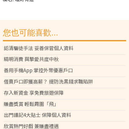
您也可能喜歡...
認清騙徒手法 妥善保管個人資料
精明消費 與摯愛共度中秋
善用手機App 掌控外幣優惠戶口
借賣戶口即獲高薪？ 提防洗黑錢求職陷阱
存入新資金 享免費旅遊保障
賺盡獎賞 輕鬆周圍「飛」
出門謹記4大貼士 保障個人資料
欣賞熱門好戲 兼賺盡禮遇