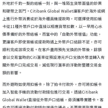
外地於千鈞一髮的結帳一刻，與一堆陌生貨幣面值的鈔票
和硬幣之苦鬥。Citibank Global Wallet讓客戶於海外或網
上進行外幣消費或於海外櫃員機提款時，可選擇使用扣帳
卡從11種外幣戶口中直接以相應貨幣扣數，以一早用心水
價準備好的外幣結帳。而當中的「自動外幣增值」功能，
更讓客戶即使簽帳或提款時遇上外幣戶口結餘不足，亦可
順利完成該項交易。在客戶盡用預先兌換的外幣後，餘額
會以交易當時的Citi滙率從預設港元戶口兌換外幣並轉入有
關外幣戶口完成交易，減低現行滙率的浮動對整體交易金
額的影響。
而外遊時如使用扣帳卡，除了拍卡付款外，亦可將扣帳卡
加入智能手機的流動付款錢包進行交易，透過Citibank
Global Wallet直接從外幣戶口結帳，毋須攜帶實體卡。客
戶亦可透過流動付款錢包增值交通卡，不再需要到售票機