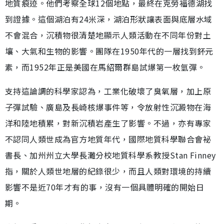
地質痕迹。他們考察全球12個地點，最終在克勞福德湖找
到證據。這個湖泊有24米深，湖泊形狀讓表面與底層水域
不會混合，沉積物很清楚地顯示人類活動在不同年份對土
壤、大氣和生物的影響。團隊在1950年代的一層找到鈈元
素，而1952年正是美國在馬紹爾群島試爆第一枚氫彈。
支持這論調的科學家認為，工業化破壞了臭氧層，加上原
子彈試驗、廣島及長崎核爆事件等，令放射性沉澱物在海
洋和陸地積累，對新沉積岩產生了影響。不過，亦有專家
不認同人類世成為官方地質年代，國際地質科學聯合會袐
書長、加州州立大學長灘分校地質科學系教授Stan Finney
指，關於人類世地層的紀錄很少，而且人類對環境的持續
影響不是近70年才有的事，沒有一個具體明確的開始日
期。