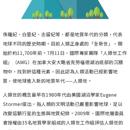
侏羅紀、白堊紀、志留紀等，都是地質年代的分類，代表
地球不同的歷史時期。目前人類正身處的「全新世」，開
始於約11,700年前。7月11日，國際專家團隊「人類世工作
組」（AWG）在加拿大安大略省克勞福德湖泊底部的沉積
物中，找到鈈這種元素，因此認為人類活動已經影響地
質，使地球進入新的地質年代——人類世。
人類世的概念最早在1980年代由美國湖沼學家Eugene
Stormer提出，指人類的文明活動已嚴重影響地球，足以
改變這顆行星的生態與地質紀錄。2009年，國際地層委員
會授權由35名地質學家組成的人類世工作組評估人類世的