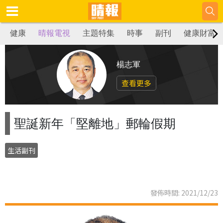
健康
晴報電視
主題特集
時事
副刊
健康財富
楊志軍
查看更多
聖誕新年「堅離地」郵輪假期
生活副刊
發佈時間: 2021/12/23