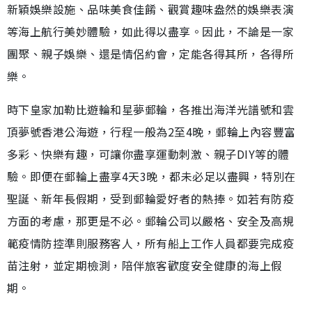
新穎娛樂設施、品味美食佳餚、觀賞趣味盎然的娛樂表演
等海上航行美妙體驗，如此得以盡享。因此，不論是一家
團聚、親子娛樂、還是情侶約會，定能各得其所，各得所
樂。
時下皇家加勒比遊輪和星夢郵輪，各推出海洋光譜號和雲
頂夢號香港公海遊，行程一般為2至4晚，郵輪上內容豐富
多彩、快樂有趣，可讓你盡享運動刺激、親子DIY等的體
驗。即便在郵輪上盡享4天3晚，都未必足以盡興，特別在
聖誕、新年長假期，受到郵輪愛好者的熱捧。如若有防疫
方面的考慮，那更是不必。郵輪公司以嚴格、安全及高規
範疫情防控準則服務客人，所有船上工作人員都要完成疫
苗注射，並定期檢測，陪伴旅客歡度安全健康的海上假
期。