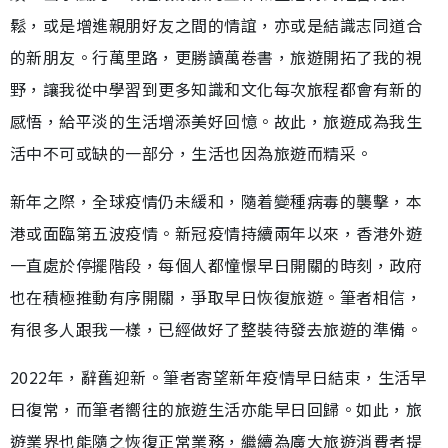
鬆，或是增進親朋好友之間的情誼，亦或是結識志同道合
的新朋友。行萬里路，更勝讀萬卷書，旅遊開拓了我的視
野，讓我從中學習到更多知識和文化每次旅程都會有新的
感悟，給平淡的生活增添美好回憶。故此，旅遊成為我生
活中不可或缺的一部分，生活也因為旅遊而精采。
新年之際，全球疫情仍未緩和，隨着變種病毒的襲擊，本
港或面臨第五波疫情。新冠疫情持續兩年以來，香港外遊
一直處於停擺階段，每個人都憧憬早日開關的時刻，政府
也在積極推動有序開關，爭取早日恢復旅遊。筆者相信，
有很多人跟我一樣，已經做好了整裝待發去旅遊的準備。
2022年，辭舊迎新。筆者寄望新年疫情早日結束，生活早
日復常，而筆者嚮往的旅遊生活亦能早日回歸。如此，旅
遊業界也能隨之恢復正常業務，繼續為廣大旅遊消費者提