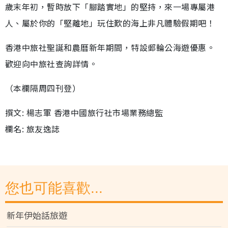
歲末年初，暫時放下「腳踏實地」的堅持，來一場專屬港
人、屬於你的「堅離地」玩住歎的海上非凡體驗假期吧！
香港中旅社聖誕和農曆新年期間，特設郵輪公海遊優惠。
歡迎向中旅社查詢詳情。
（本欄隔周四刊登）
撰文: 楊志軍 香港中國旅行社市場業務總監
欄名: 旅友逸誌
您也可能喜歡...
新年伊始話旅遊