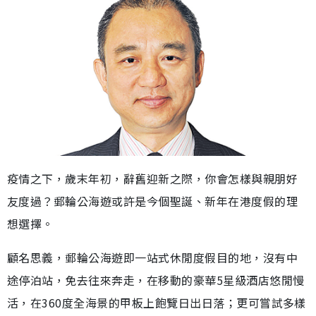
疫情之下，歲末年初，辭舊迎新之際，你會怎樣與親朋好
友度過？郵輪公海遊或許是今個聖誕、新年在港度假的理
想選擇。
顧名思義，郵輪公海遊即一站式休閒度假目的地，沒有中
途停泊站，免去往來奔走，在移動的豪華5星級酒店悠閒慢
活，在360度全海景的甲板上飽覽日出日落；更可嘗試多樣