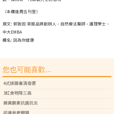
（本欄逢周五刊登）
撰文: 郭致因 草姬品牌創辦人•自然療法醫師•護理學士•
中大EMBA
欄名: 因為你健康
您也可能喜歡...
4式排腸毒清宿便
3紅食物降三高
類黃酮素抗菌抗炎
認識衰老關鍵