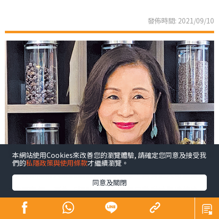
發佈時間: 2021/09/10
本網站使用Cookies來改善您的瀏覽體驗, 請確定您同意及接受我
們的
私隱政策與使用條款
才繼續瀏覽。
很多人都認為大肚腩是因為脂肪積聚，其實更大可能是腸
同意及關閉
道積聚宿便，稱為「假肚腩」。宿便是黏附於腸壁的廢
物，如未能排出體外，會繼續於體內發酵，產生毒素，引