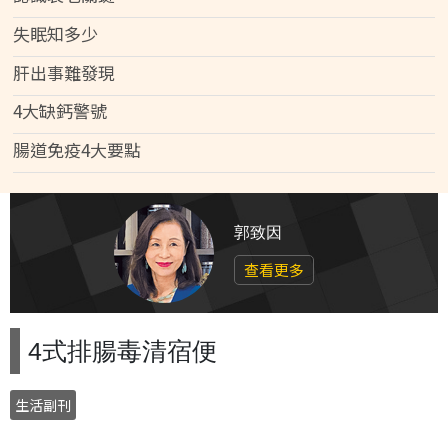
失眠知多少
肝出事難發現
4大缺鈣警號
腸道免疫4大要點
郭致因
查看更多
4式排腸毒清宿便
生活副刊