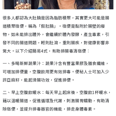
很多人都認為大肚腩是因為脂肪積聚，其實更大可能是腸
道積聚宿便，稱為「假肚腩」。宿便是黏附於腸壁的廢
物，如未能排出體外，會繼續於體內發酵，產生毒素，引
發不同的腸道問題，輕則肚瀉，重則腸疾，對健康影響非
常大。以下介紹簡易4式，有助排腸毒清宿便︰
一、多喝新鮮蔬果汁：蔬果汁含有豐富果膠及膳食纖維，
可增加排便量，空腹飲用更有效排毒。便秘人士可加入少
許亞麻籽，能起滑腸功效，促進排便。
二、早上空腹飲暖水：每天早上起床後，空腹飲1杯暖水，
藉以溫暖腸道，促進循環及代謝，刺激腸胃蠕動，有助清
除宿便，並提升排毒器官的機能，排走身體毒素。