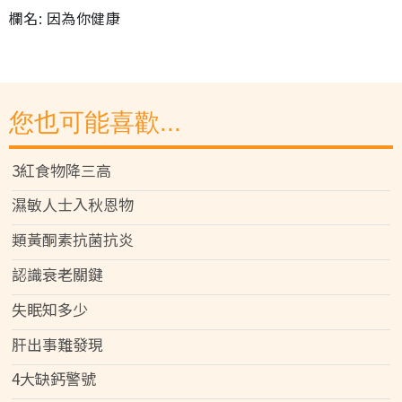
欄名: 因為你健康
您也可能喜歡...
3紅食物降三高
濕敏人士入秋恩物
類黃酮素抗菌抗炎
認識衰老關鍵
失眠知多少
肝出事難發現
4大缺鈣警號