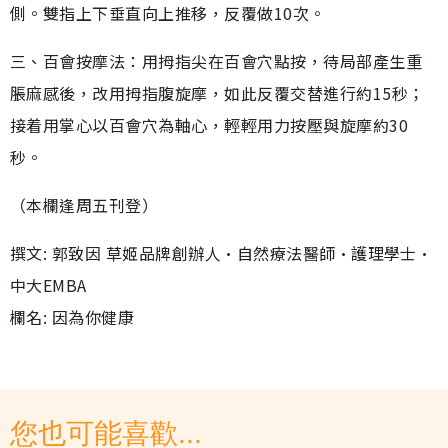
側。雙指上下垂直向上推移，反覆做10次。
三、百會按摩法：用拇指尖在百會穴點按，待局部產生重
脹麻感後，改用拇指腹旋摩，如此反覆交替進行約15秒；
接着用掌心以百會穴為軸心，輕輕用力按壓與旋摩約30
秒。
（本欄逢周五刊登）
撰文: 郭致因 草姬品牌創辦人•自然療法醫師•護理學士•
中大EMBA
欄名: 因為你健康
您也可能喜歡...