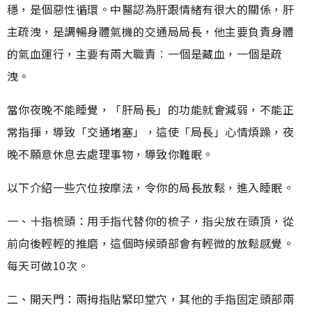
穩，是個惡性循環。中醫認為肝跟情緒有很大的關係，肝
主疏洩，是調暢身體氣機的交通局局長，他主要負責身體
的氣血運行，主要有兩大職責︰一個是藏血，一個是疏
洩。
當你夜晚不能睡覺，「肝局長」的功能就會減弱，不能正
常指揮，導致「交通堵塞」，這使「局長」心情煩躁，夜
晚不願意休息去處理事物，導致你難眠。
以下介紹一些穴位按摩法，令你的局長放鬆，進入睡眠。
一、十指梳頭：用手指代替你的梳子，指尖放在頭頂，從
前向後輕輕的推磨，這個時候頭部會有輕微的放鬆感覺。
每天可做10次。
二、開天門：兩拇指貼緊印堂穴，其他的手指固定頭部兩