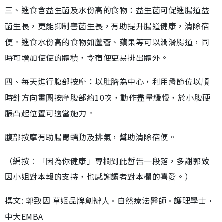
三、進食含益生菌及水份高的食物：益生菌可促進腸道益
菌生長，更能抑制害菌生長，有助提升腸道健康，清除宿
便。進食水份高的食物如蘆薈、蘋果等可以潤滑腸道，同
時可增加便便的體積，令宿便更易排出體外。
四、每天進行腹部按摩：以肚臍為中心，利用骨節位以順
時針方向畫圓按摩腹部約10次，動作盡量緩慢，於小腹硬
脹凸起位置可適當施力。
腹部按摩有助腸胃蠕動及排氣，幫助清除宿便。
（編按︰「因為你健康」專欄到此暫告一段落，多謝郭致
因小姐對本報的支持，也感謝讀者對本欄的喜愛。）
撰文: 郭致因 草姬品牌創辦人•自然療法醫師•護理學士•
中大EMBA