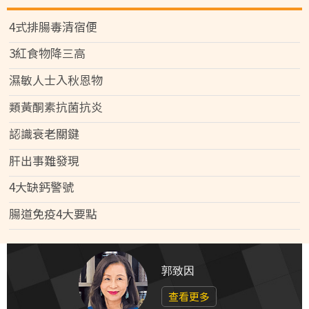
4式排腸毒清宿便
3紅食物降三高
濕敏人士入秋恩物
類黃酮素抗菌抗炎
認識衰老關鍵
肝出事難發現
4大缺鈣警號
腸道免疫4大要點
郭致因
查看更多