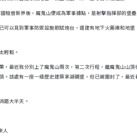
，英國租借新界後，魔鬼山便成為軍事據點，是射擊指揮部的堡壘
已可以見到軍事防禦設施歌賦炮台，還建有地下火藥庫和地堡
太輕鬆。
果，最近我分別上了魔鬼山兩次，第二次行程，繼魔鬼山山頂
頂。該處有一座一級歷史建築茅湖碉堡，但已被圍封了，最近
消磨大半天。
來人