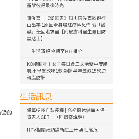
露黎彼得最後時光
陳浚霆｜《愛回家》風少陳浚霆歐遊行
山出事 1原因全身爆紅疹極恐怖 險「毀
容」急回港求醫【附皮膚科醫生夏日防
蟲貼士】
「生活晴報 今期至HIT推介」
KO脂肪肝｜女子每日食三文治變中度脂
肪肝 早餐改吃1款食物 半年激減15磅逆
轉脂肪肝
生活訊息
保單逆按自製長糧 | 充裕退休儲備 + 保
洶湧的
障家人GET！（附個案說明）
HPV相關頭頸癌新症上升 男性高危