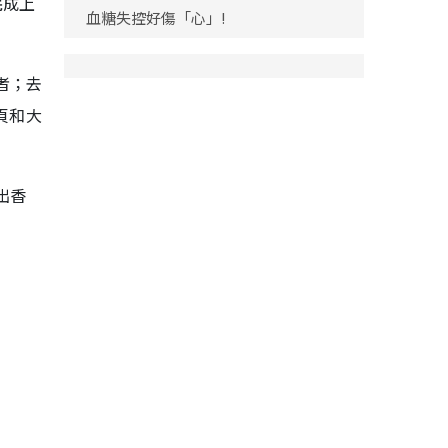
完成上
血糖失控好傷「心」!
者；去
頁和大
出香