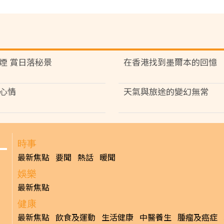
煙 賞日落秘景
在香港找到墨爾本的回憶
心情
天氣與旅途的變幻無常
時事
最新焦點
要聞
熱話
暖聞
娛樂
最新焦點
健康
最新焦點
飲食及運動
生活健康
中醫養生
腫瘤及癌症