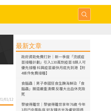
最新文章
政府資助免費打針｜新一季度「流感疫
苗接種計劃」引入130萬劑疫苗 8類人可
優先接種 科興疫苗最快月底先到港【附
4條件免費接種】
食腦蟲｜男子泰國狂食生醃海鮮染「食
腦蟲」腸道嚴重潰爛 反覆大出血休克險
死
1/01/12
黎彼得離世｜黎彼得離世享年76歲 今年
3月已中風臥床 好友鍾志光及盧宛茵透