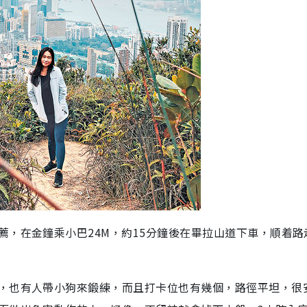
，在金鐘乘小巴24M，約15分鐘後在畢拉山道下車，順着路
，也有人帶小狗來鍛練，而且打卡位也有幾個，路徑平坦，很