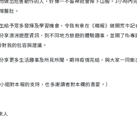
而做出危害動作的人，好像一不留神就會掉下山般。3小時內
灣醫肚。
生給予眾多發揮及學習機會，令我有幸在《晴報》做開荒牛記
分享澳洲遊歷資訊、到不同地方旅遊的體驗趣事，並開了fb專
玲對我的包容與建議。
分享更多生活趣事及所見所聞。期待疫情完結，與大家一同衝
琳小姐對本報的支持，也多謝讀者對本欄的喜愛。）
來人