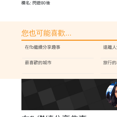
欄名: 閃遊80後
您也可能喜歡...
在fb繼續分享趣事
遠離人
最喜歡的城市
旅行的