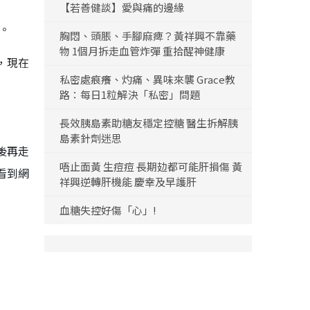
【若善健談】愛與痛的邊緣
。
胸悶、頭脹、手腳麻痺？黃祥興不靠藥
物 1個月拆走血管炸彈 重拾醒神健康
，現在
私密處痕癢、灼痛、異味來襲 Grace教
路：每日1粒解決「私密」問題
長效胰島素助糖友穩定控糖 醫生拆解胰
島素針劑迷思
後再走
唔止面黃 生痘痘 長期攰都可能肝損傷 黃
看到網
祥興逆轉肝機能 慶幸及早護肝
血糖失控好傷「心」!