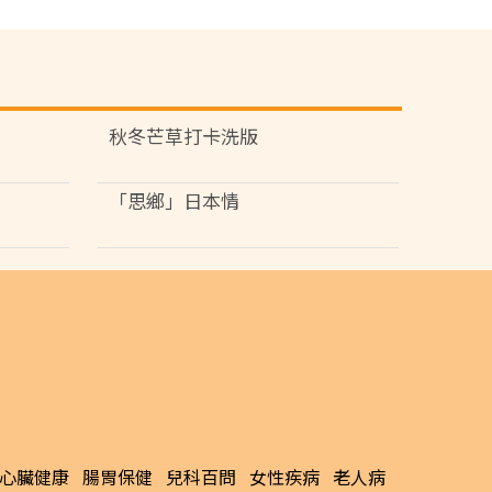
秋冬芒草打卡洗版
「思鄉」日本情
心臟健康
腸胃保健
兒科百問
女性疾病
老人病