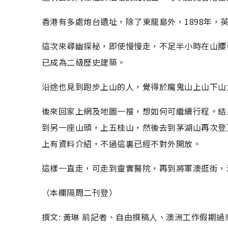
香港有多處炮台遺址，除了東龍島外，1898年
這次來尋幽探秘，即使慢慢走，不足半小時在山腰
已成為二級歷史建築。
沿途也見到跑步上山的人，覺得於魔鬼山上山下山
後來回家上網及地圖一搜，想如何可繼續行程。結
到另一座山頭，上五桂山，然後去到茅湖山再次登
上有資料介紹，不過這裏已經不對外開放。
這樣一直走，可走到靈實醫院，再到將軍澳逛街，
（本欄隔周二刊登）
撰文: 黃琳 前記者、自由撰稿人、澳洲工作假期過