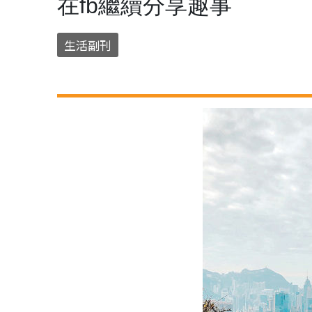
在fb繼續分享趣事
生活副刊