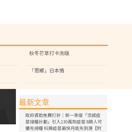
秋冬芒草打卡洗版
「思鄉」日本情
最新文章
政府資助免費打針｜新一季度「流感疫
苗接種計劃」引入130萬劑疫苗 8類人可
優先接種 科興疫苗最快月底先到港【附