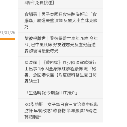
4條件免費接種】
食腦蟲｜男子泰國狂食生醃海鮮染「食
腦蟲」腸道嚴重潰爛 反覆大出血休克險
死
1/01/26
黎彼得離世｜黎彼得離世享年76歲 今年
3月已中風臥床 好友鍾志光及盧宛茵透
露黎彼得最後時光
陳浚霆｜《愛回家》風少陳浚霆歐遊行
山出事 1原因全身爆紅疹極恐怖 險「毀
容」急回港求醫【附皮膚科醫生夏日防
蟲貼士】
「生活晴報 今期至HIT推介」
KO脂肪肝｜女子每日食三文治變中度脂
肪肝 早餐改吃1款食物 半年激減15磅逆
轉脂肪肝