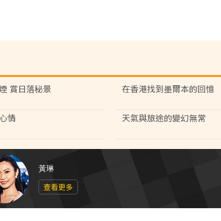
煙 賞日落秘景
在香港找到墨爾本的回憶
心情
天氣與旅途的變幻無常
黃琳
查看更多