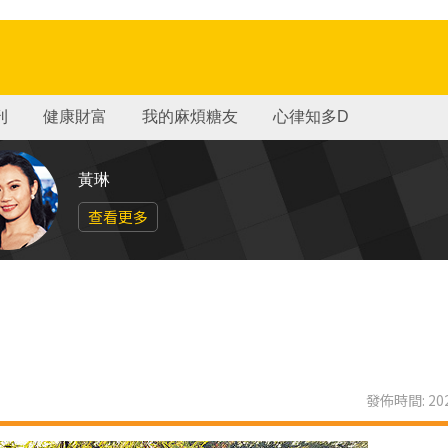
刊
健康財富
我的麻煩糖友
心律知多D
黃琳
查看更多
發佈時間: 202