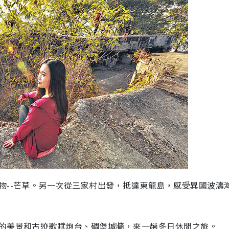
物--芒草。另一次從三家村出發，抵達東龍島，感受異國波濤
的美景和古迹歌賦炮台、碉堡城牆，來一趟冬日休閒之旅。