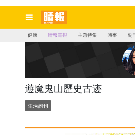
健康
晴報電視
主題特集
時事
副
遊魔鬼山歷史古迹
生活副刊