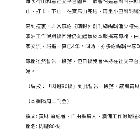
每次行山和看社交平台圖片，最害怕是看到因拍照
山、打卡、下山，在寶馬山完結，再坐小巴到銅鑼
寫到這裏，非常感謝《晴報》創刊總編輯潘少權先
澳洲工作假期後回港仍能繼續於本報撰寫專欄，由
家交流，屈指一算已4年。同時，亦多謝編輯林燕
專欄雖然暫告一段落，但日後我會保持在社交平台
港。
（編按：「閃遊80後」到此暫告一段落，感謝黃
（本欄隔周二刊登）
撰文: 黃琳 前記者、自由撰稿人、澳洲工作假期過
欄名: 閃遊80後