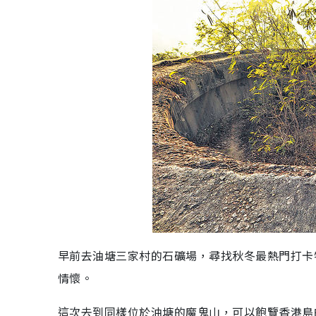
早前去油塘三家村的石礦場，尋找秋冬最熱門打卡
情懷。
這次去到同樣位於油塘的魔鬼山，可以飽覽香港島