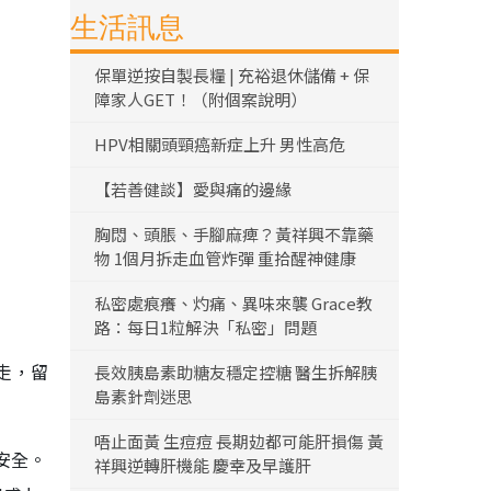
生活訊息
保單逆按自製長糧 | 充裕退休儲備 + 保
障家人GET！（附個案說明）
HPV相關頭頸癌新症上升 男性高危
【若善健談】愛與痛的邊緣
胸悶、頭脹、手腳麻痺？黃祥興不靠藥
物 1個月拆走血管炸彈 重拾醒神健康
私密處痕癢、灼痛、異味來襲 Grace教
路：每日1粒解決「私密」問題
走，留
長效胰島素助糖友穩定控糖 醫生拆解胰
島素針劑迷思
唔止面黃 生痘痘 長期攰都可能肝損傷 黃
安全。
祥興逆轉肝機能 慶幸及早護肝