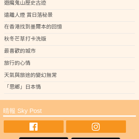
遊魔鬼山歷史古迹
遠離人煙 賞日落秘景
在香港找到墨爾本的回憶
秋冬芒草打卡洗版
最喜歡的城市
旅行的心情
天氣與旅途的變幻無常
「思鄉」日本情
晴報 Sky Post