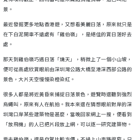
景。
最近發掘更多地點香港遊，又想看美麗日落，原來就只是
在下白泥開車不遠處有「雞伯嶺」，是絕佳的賞日落好去
處。
那天到雞伯嶺巧遇日落「燒天」，稍微上了一個小山坡，
便可從高處欣賞眼前由深圳灣公路大橋至港深西部公路的
景色，大片天空慢慢染橙染紅。
很多人都是將近黃昏來捕捉日落景色，遊覽時還聽到強烈
烏蠅叫，原來有人在航拍。我本來還在猜想眼前對岸的深
圳灣口岸某些建築物是甚麼，當晚回家網上一搜，便看到
「放飛機」的人已把片段放上網，可以逐一研究建築物。
要去雞伯嶺，還是自駕比較方便，不過上山車路很窄，只