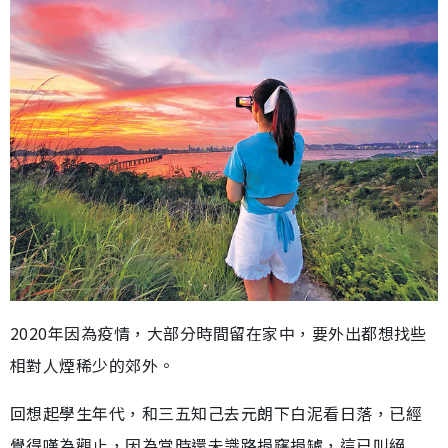
2020年因為疫情，大部分時間留在家中，要外出都想找些
相對人煙稀少的郊外。
回想起學生年代，和三五知己去元朗下白泥看日落，已經
覺得嘆為觀止，因為當時還未識路捐窿捐罅，這已叫絕