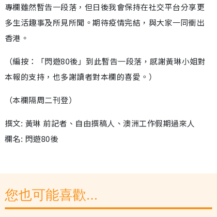
專欄雖然暫告一段落，但日後我會保持在社交平台分享更
多生活趣事及所見所聞。期待疫情完結，與大家一同衝出
香港。
（編按：「閃遊80後」到此暫告一段落，感謝黃琳小姐對
本報的支持，也多謝讀者對本欄的喜愛。）
（本欄隔周二刊登）
撰文: 黃琳 前記者、自由撰稿人、澳洲工作假期過來人
欄名: 閃遊80後
您也可能喜歡...