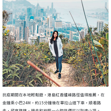
抗疫期間在本地輕鬆遊，港島紅香爐峰路徑值得推薦，在
金鐘乘小巴24M，約15分鐘後在畢拉山道下車，順着路
走，留意路牌，慢走和拍照一小時許便可以到達山頂。