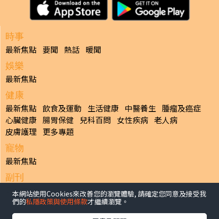
時事
最新焦點
要聞
熱話
暖聞
娛樂
最新焦點
健康
最新焦點
飲食及運動
生活健康
中醫養生
腫瘤及癌症
心臟健康
腸胃保健
兒科百問
女性疾病
老人病
皮膚護理
更多專題
寵物
最新焦點
副刊
最新焦點
本網站使用Cookies來改善您的瀏覽體驗, 請確定您同意及接受我
們的
私隱政策與使用條款
才繼續瀏覽。
日報