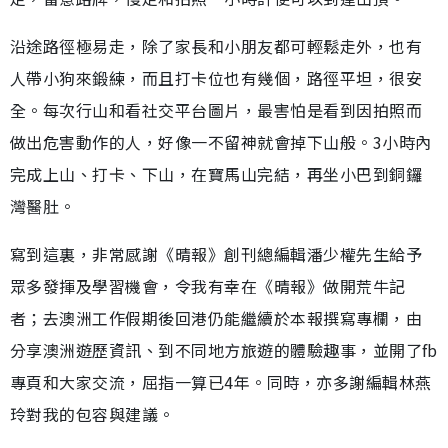
沿途路徑極易走，除了家長和小朋友都可輕鬆走外，也有
人帶小狗來鍛練，而且打卡位也有幾個，路徑平坦，很安
全。每次行山和看社交平台圖片，最害怕是看到因拍照而
做出危害動作的人，好像一不留神就會掉下山般。3小時內
完成上山、打卡、下山，在寶馬山完結，再坐小巴到銅鑼
灣醫肚。
寫到這裏，非常感謝《晴報》創刊總編輯潘少權先生給予
眾多發揮及學習機會，令我有幸在《晴報》做開荒牛記
者；去澳洲工作假期後回港仍能繼續於本報撰寫專欄，由
分享澳洲遊歷資訊、到不同地方旅遊的體驗趣事，並開了fb
專頁和大家交流，屈指一算已4年。同時，亦多謝編輯林燕
玲對我的包容與建議。