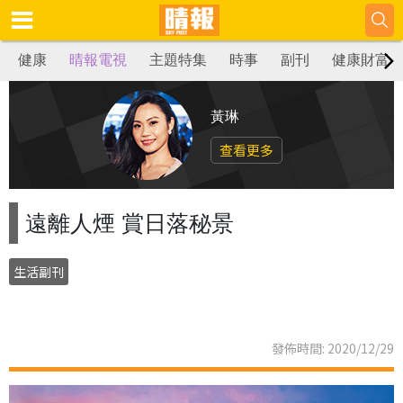
健康
晴報電視
主題特集
時事
副刊
健康財富
黃琳
查看更多
遠離人煙 賞日落秘景
生活副刊
發佈時間: 2020/12/29