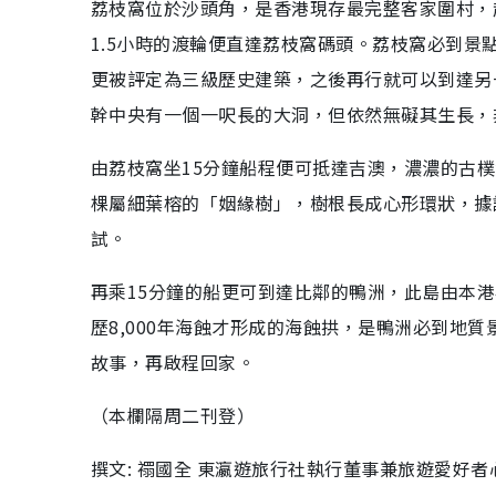
荔枝窩位於沙頭角，是香港現存最完整客家圍村，
1.5小時的渡輪便直達荔枝窩碼頭。荔枝窩必到景點
更被評定為三級歷史建築，之後再行就可以到達另
幹中央有一個一呎長的大洞，但依然無礙其生長，
由荔枝窩坐15分鐘船程便可抵達吉澳，濃濃的古
棵屬細葉榕的「姻緣樹」，樹根長成心形環狀，據
試。
再乘15分鐘的船更可到達比鄰的鴨洲，此島由本
歷8,000年海蝕才形成的海蝕拱，是鴨洲必到地
故事，再啟程回家。
（本欄隔周二刊登）
撰文: 禤國全 東瀛遊旅行社執行董事兼旅遊愛好