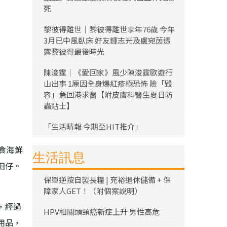
死
黎彼得離世｜黎彼得離世享年76歲 今年
3月已中風臥床 好友鍾志光及盧宛茵透
露黎彼得最後時光
陳浚霆｜《愛回家》風少陳浚霆歐遊行
山出事 1原因全身爆紅疹極恐怖 險「毀
容」急回港求醫【附皮膚科醫生夏日防
蟲貼士】
「生活晴報 今期至HIT推介」
食海鮮
生活訊息
田仔。
保單逆按自製長糧 | 充裕退休儲備 + 保
障家人GET！（附個案說明）
，經過
HPV相關頭頸癌新症上升 男性高危
用品，