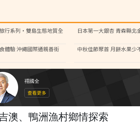
旅行系列‧雙島生態地質全
日本第一大銀杏 青森縣北
食體驗 沖繩國際通親善街
中秋佳節聚首 月餅水果少
禤國全
查看更多
、吉澳、鴨洲漁村鄉情探索