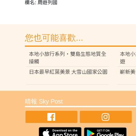
欄名: 周遊列國
您也可能喜歡...
本地小旅行系列‧雙島生態地質全
本地小
接觸
遊
日本最早紅葉美景 大雪山國家公園
嶄新美
晴報 Sky Post