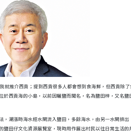
，我就推介西貢；提到西貢很多人都會想到食海鮮，但西貢除了
位於西貢海的小島，以前因曬鹽而聞名，名為鹽田梓，又名鹽
法，潮漲時海水經水閘流入鹽田，多餘海水，由另一水閘排出
的鹽田仔文化資源展覽室，現時用作展出村民以往日常生活的