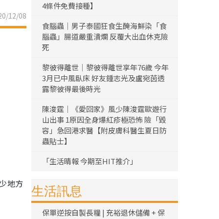
4條件免費接種】
0/12/08
食腦蟲｜男子泰國狂食生醃海鮮染「食
腦蟲」腸道嚴重潰爛 反覆大出血休克險
死
黎彼得離世｜黎彼得離世享年76歲 今年
3月已中風臥床 好友鍾志光及盧宛茵透
露黎彼得最後時光
陳浚霆｜《愛回家》風少陳浚霆歐遊行
山出事 1原因全身爆紅疹極恐怖 險「毀
容」急回港求醫【附皮膚科醫生夏日防
蟲貼士】
「生活晴報 今期至HIT推介」
不少地方
生活訊息
保單逆按自製長糧 | 充裕退休儲備 + 保