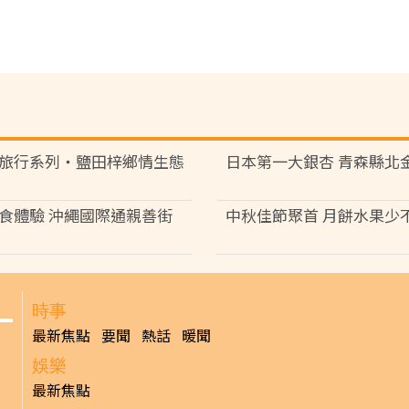
旅行系列‧鹽田梓鄉情生態
日本第一大銀杏 青森縣北
食體驗 沖繩國際通親善街
中秋佳節聚首 月餅水果少
時事
最新焦點
要聞
熱話
暖聞
娛樂
最新焦點