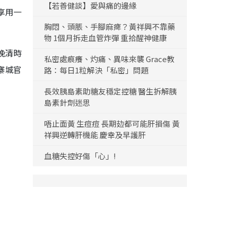
【若善健談】愛與痛的邊緣
享用一
胸悶、頭脹、手腳麻痺？黃祥興不靠藥
物 1個月拆走血管炸彈 重拾醒神健康
晚清時
私密處痕癢、灼痛、異味來襲 Grace教
寨城官
路：每日1粒解決「私密」問題
長效胰島素助糖友穩定控糖 醫生拆解胰
島素針劑迷思
唔止面黃 生痘痘 長期攰都可能肝損傷 黃
祥興逆轉肝機能 慶幸及早護肝
血糖失控好傷「心」!