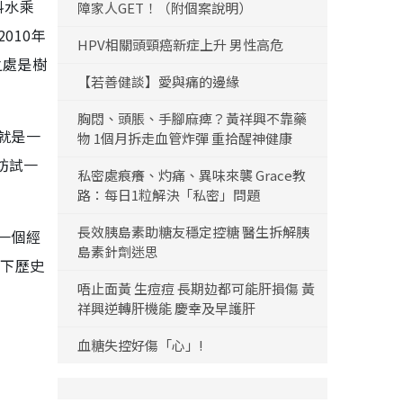
料水乘
障家人GET！（附個案說明）
010年
HPV相關頭頸癌新症上升 男性高危
之處是樹
【若善健談】愛與痛的邊緣
胸悶、頭脹、手腳麻痺？黃祥興不靠藥
就是一
物 1個月拆走血管炸彈 重拾醒神健康
妨試一
私密處痕癢、灼痛、異味來襲 Grace教
路：每日1粒解決「私密」問題
長效胰島素助糖友穩定控糖 醫生拆解胰
一個經
島素針劑迷思
一下歷史
唔止面黃 生痘痘 長期攰都可能肝損傷 黃
祥興逆轉肝機能 慶幸及早護肝
血糖失控好傷「心」!