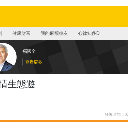
刊
健康財富
我的麻煩糖友
心律知多D
禤國全
查看更多
鄉情生態遊
發佈時間: 202