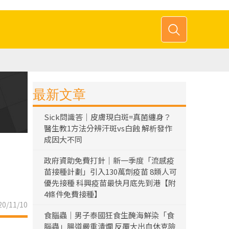
最新文章
Sick問識答｜皮膚現白斑=真菌纏身？
醫生教1方法分辨汗斑vs白蝕 解析發作
成因大不同
政府資助免費打針｜新一季度「流感疫
苗接種計劃」引入130萬劑疫苗 8類人可
優先接種 科興疫苗最快月底先到港【附
4條件免費接種】
0/11/10
食腦蟲｜男子泰國狂食生醃海鮮染「食
腦蟲」腸道嚴重潰爛 反覆大出血休克險