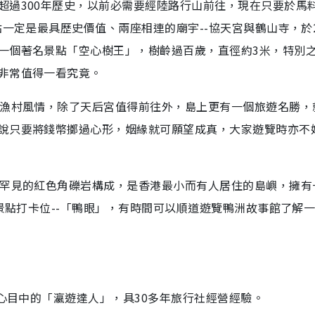
超過300年歷史，以前必需要經陸路行山前往，現在只要於馬
一定是最具歷史價值、兩座相連的廟宇--協天宮與鶴山寺，於2
一個著名景點「空心樹王」，樹齡過百歲，直徑約3米，特別
非常值得一看究竟。
樸漁村風情，除了天后宮值得前往外，島上更有一個旅遊名勝，
說只要將錢幣擲過心形，姻緣就可願望成真，大家遊覽時亦不
港罕見的紅色角礫岩構成，是香港最小而有人居住的島嶼，擁有
質景點打卡位--「鴨眼」，有時間可以順道遊覽鴨洲故事館了解
者心目中的「瀛遊達人」，具30多年旅行社經營經驗。