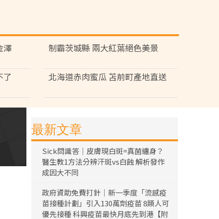
金澤
制霸茨城縣 兩大紅葉絕色美景
不了
北海道赤肉蜜瓜 苫前町產地直送
最新文章
Sick問識答｜皮膚現白斑=真菌纏身？
醫生教1方法分辨汗斑vs白蝕 解析發作
成因大不同
政府資助免費打針｜新一季度「流感疫
苗接種計劃」引入130萬劑疫苗 8類人可
優先接種 科興疫苗最快月底先到港【附