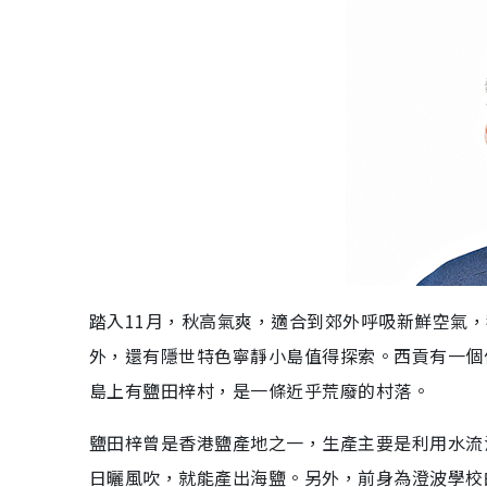
踏入11月，秋高氣爽，適合到郊外呼吸新鮮空氣
外，還有隱世特色寧靜小島值得探索。西貢有一個
島上有鹽田梓村，是一條近乎荒廢的村落。
鹽田梓曾是香港鹽產地之一，生產主要是利用水流
日曬風吹，就能產出海鹽。另外，前身為澄波學校