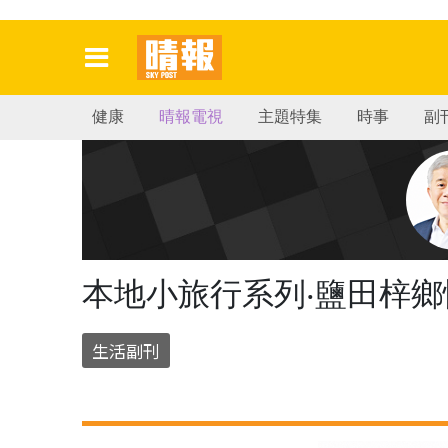
健康
晴報電視
主題特集
時事
副
本地小旅行系列‧鹽田梓
生活副刊