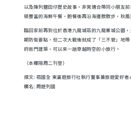
以及陳列鹽田仔歷史故事，非常適合帶同小朋友前
頓豐富的海鮮午餐，飽餐後再沿海邊散散步，秋風
臨回家前再到位於香港九龍城區的九龍寨城公園，
期防衞要點，但二次大戰後就成了「三不管」地帶
府衙門建築，可以來一趟穿越時空的小旅行。
（本欄隔周二刊登）
撰文: 禤國全 東瀛遊旅行社執行董事兼旅遊愛好
欄名: 周遊列國