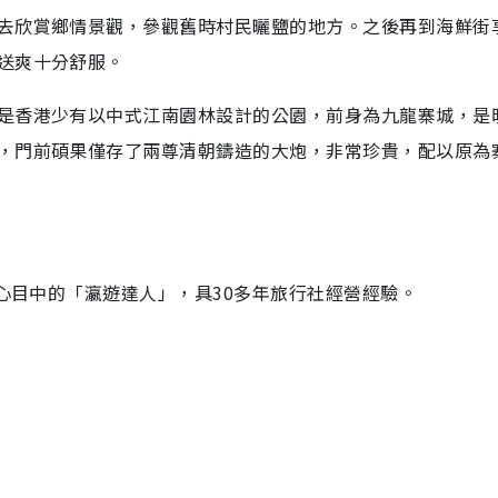
去欣賞鄉情景觀，參觀舊時村民曬鹽的地方。之後再到海鮮街
送爽十分舒服。
是香港少有以中式江南園林設計的公園，前身為九龍寨城，是
，門前碩果僅存了兩尊清朝鑄造的大炮，非常珍貴，配以原為
者心目中的「瀛遊達人」，具30多年旅行社經營經驗。