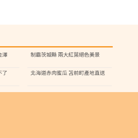
金澤
制霸茨城縣 兩大紅葉絕色美景
不了
北海道赤肉蜜瓜 苫前町產地直送