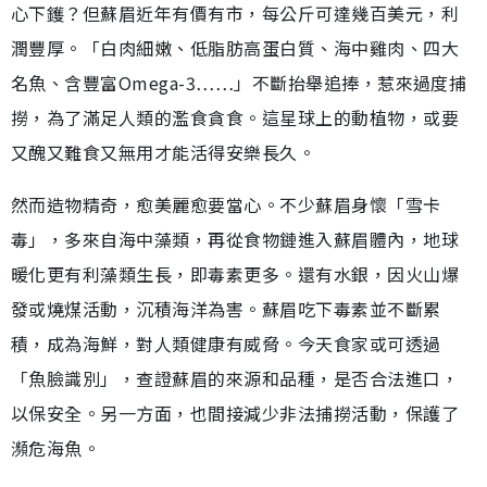
心下鑊？但蘇眉近年有價有市，每公斤可達幾百美元，利
潤豐厚。「白肉細嫩、低脂肪高蛋白質、海中雞肉、四大
名魚、含豐富Omega-3……」不斷抬舉追捧，惹來過度捕
撈，為了滿足人類的濫食貪食。這星球上的動植物，或要
又醜又難食又無用才能活得安樂長久。
然而造物精奇，愈美麗愈要當心。不少蘇眉身懷「雪卡
毒」，多來自海中藻類，再從食物鏈進入蘇眉體內，地球
暖化更有利藻類生長，即毒素更多。還有水銀，因火山爆
發或燒煤活動，沉積海洋為害。蘇眉吃下毒素並不斷累
積，成為海鮮，對人類健康有威脅。今天食家或可透過
「魚臉識別」，查證蘇眉的來源和品種，是否合法進口，
以保安全。另一方面，也間接減少非法捕撈活動，保護了
瀕危海魚。