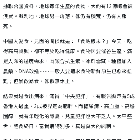
據聯合國資料，地球每年生產的食物，大約有13億噸會被
浪費。諷刺地，地球另一角落，卻仍有饑荒，仍有人餓
死。
中國人愛食，見面的問候就是：「食咗飯未？」今天，吃
得高高興興，卻不等於吃得健康。食物因要催谷生產、滿
足人類的過度需求，肉類含抗生素、冰鮮雪藏、種植加入
農藥、DNA改造……一般人要追求食物新鮮原生已愈來愈
難；但暴飲暴食，卻似無休止。
結果就是食出病來，滿街「中央肥胖」，有報告顯示有5成
香港人過重，3成被界定為肥胖。而糖尿病、高血壓、高膽
固醇，就有年輕化的隱憂，兒童肥胖也大不乏人。太平盛
世，飽食終日，富貴病特別多，真是莫大的諷刺。