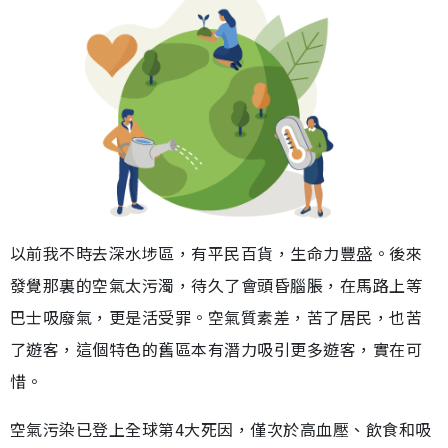
以前我不時去深水埗區，有平民百貨，生命力豐盛。後來
發覺那裏的空氣太污濁，待久了會頭昏腦脹，在馬路上等
巴士吸廢氣，更是活受罪。空氣質素差，苦了居民，也苦
了遊客，這個特色的舊區本有潛力吸引更多遊客，實在可
惜。
空氣污染已登上全球第4大死因，僅次於高血壓、飲食和吸