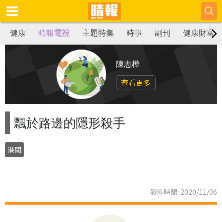
健康
晴報電視
主題特集
時事
副刊
健康財富
陳志樺
查看更多
飄於路邊的隱形殺手
港聞
發佈時間: 2020/11/06