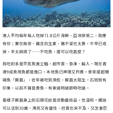
港人平均每年每人吃掉71.8公斤海鮮，亞洲排第二，我應
有份；實在無奈，雞含抗生素，豬不潔也太貴，牛早已戒
掉，羊太麻煩了……不吃魚，還可以吃甚麼？
我吃的多是平民魚黃立鯧，超市買、急凍、輸入。現在香
港9成食用魚都是進口，本地魚已神隱又矜貴。食家提起珊
瑚魚「蘇眉」，近年被吃到瀕危，蘇眉太陌生。石斑倒有
印象，以前不算是貴魚，有幸過時過節時吃過。
看樣子蘇眉身上的石頭花紋是流動藝術品，性溫和。據說
可以活到30歲，漂亮又有靈性，欣賞也來不及，又怎會忍