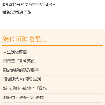
晚9時30分於港台電視31播出。
欄名: 環保身開始
您也可能喜歡...
來生別做蘇眉
與電器「重修舊好」
飄於路邊的隱形殺手
環保建築 Vs 優質生活
城市規劃不能壞了「風水」
濕紙巾 不是紙也不是巾