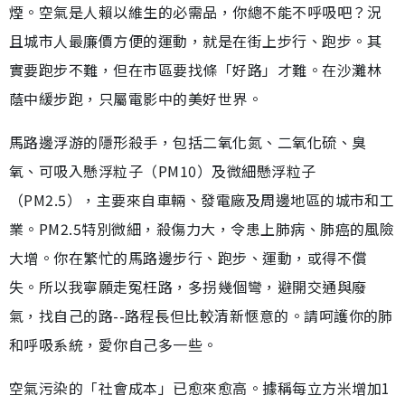
煙。空氣是人賴以維生的必需品，你總不能不呼吸吧？況
且城市人最廉價方便的運動，就是在街上步行、跑步。其
實要跑步不難，但在市區要找條「好路」才難。在沙灘林
蔭中緩步跑，只屬電影中的美好世界。
馬路邊浮游的隱形殺手，包括二氧化氮、二氧化硫、臭
氧、可吸入懸浮粒子（PM10）及微細懸浮粒子
（PM2.5），主要來自車輛、發電廠及周邊地區的城市和工
業。PM2.5特別微細，殺傷力大，令患上肺病、肺癌的風險
大增。你在繁忙的馬路邊步行、跑步、運動，或得不償
失。所以我寧願走冤枉路，多拐幾個彎，避開交通與廢
氣，找自己的路--路程長但比較清新愜意的。請呵護你的肺
和呼吸系統，愛你自己多一些。
空氣污染的「社會成本」已愈來愈高。據稱每立方米增加1