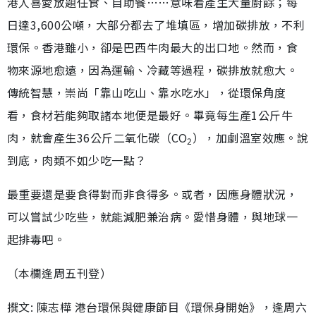
港人喜愛放題任食、自助餐……意味着產生大量廚餘；每
日達3,600公噸，大部分都去了堆填區，增加碳排放，不利
環保。香港雖小，卻是巴西牛肉最大的出口地。然而，食
物來源地愈遠，因為運輸、冷藏等過程，碳排放就愈大。
傳統智慧，崇尚「靠山吃山、靠水吃水」，從環保角度
看，食材若能夠取諸本地便是最好。畢竟每生產1公斤牛
肉，就會產生36公斤二氧化碳（CO
），加劇溫室效應。說
2
到底，肉類不如少吃一點？
最重要還是要食得對而非食得多。或者，因應身體狀況，
可以嘗試少吃些，就能減肥兼治病。愛惜身體，與地球一
起排毒吧。
（本欄逢周五刊登）
撰文: 陳志樺 港台環保與健康節目《環保身開始》，逢周六