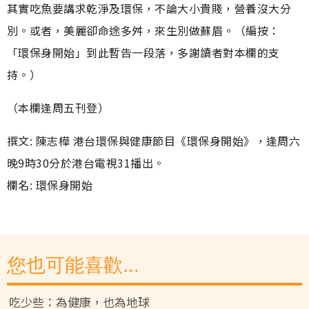
其實吃魚要講求乾淨及環保，不論大小貴賤，營養沒大分
別。或者，美麗卻命途多舛，來生別做蘇眉。（編按：
「環保身開始」到此暫告一段落，多謝讀者對本欄的支
持。）
（本欄逢周五刊登）
撰文: 陳志樺 港台環保與健康節目《環保身開始》，逢周六
晚9時30分於港台電視31播出。
欄名: 環保身開始
您也可能喜歡...
吃少些：為健康，也為地球