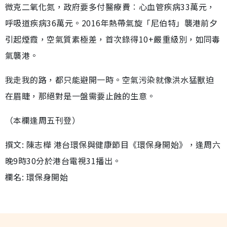
微克二氧化氮，政府要多付醫療費︰心血管疾病33萬元，
呼吸道疾病36萬元。2016年熱帶氣旋「尼伯特」襲港前夕
引起煙霞，空氣質素極差，首次錄得10+嚴重級別，如同毒
氣襲港。
我走我的路，都只能避開一時。空氣污染就像洪水猛獸迫
在眉睫，那絕對是一盤需要止蝕的生意。
（本欄逢周五刊登）
撰文: 陳志樺 港台環保與健康節目《環保身開始》，逢周六
晚9時30分於港台電視31播出。
欄名: 環保身開始