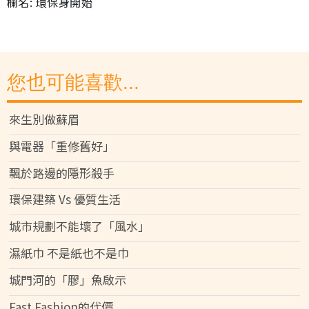
欄名: 環保身開始
您也可能喜歡...
來生別做蘇眉
與電器「重修舊好」
飄於路邊的隱形殺手
環保建築 Vs 優質生活
城市規劃不能壞了「風水」
濕紙巾 不是紙也不是巾
城門河的「膠」魚啟示
Fast Fashion的代價