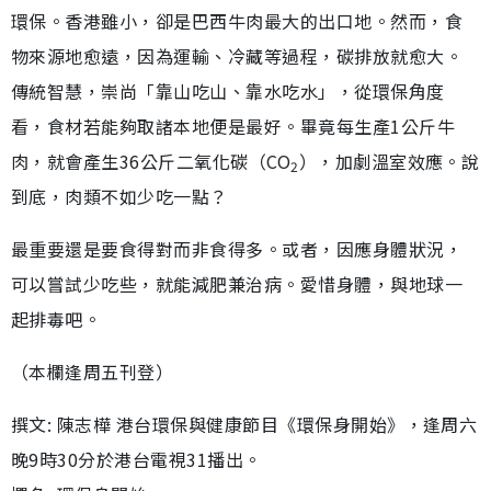
環保。香港雖小，卻是巴西牛肉最大的出口地。然而，食
物來源地愈遠，因為運輸、冷藏等過程，碳排放就愈大。
傳統智慧，崇尚「靠山吃山、靠水吃水」，從環保角度
看，食材若能夠取諸本地便是最好。畢竟每生產1公斤牛
肉，就會產生36公斤二氧化碳（CO
），加劇溫室效應。說
2
到底，肉類不如少吃一點？
最重要還是要食得對而非食得多。或者，因應身體狀況，
可以嘗試少吃些，就能減肥兼治病。愛惜身體，與地球一
起排毒吧。
（本欄逢周五刊登）
撰文: 陳志樺 港台環保與健康節目《環保身開始》，逢周六
晚9時30分於港台電視31播出。