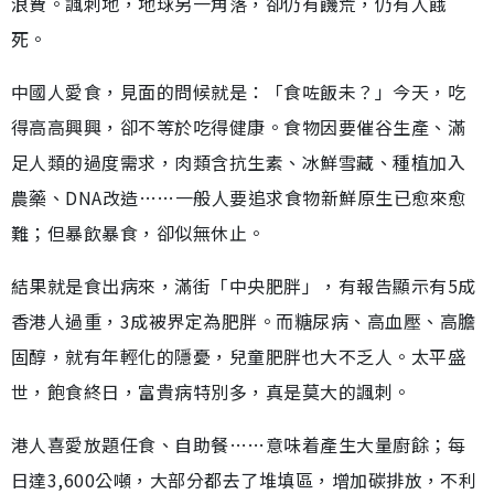
浪費。諷刺地，地球另一角落，卻仍有饑荒，仍有人餓
死。
中國人愛食，見面的問候就是：「食咗飯未？」今天，吃
得高高興興，卻不等於吃得健康。食物因要催谷生產、滿
足人類的過度需求，肉類含抗生素、冰鮮雪藏、種植加入
農藥、DNA改造……一般人要追求食物新鮮原生已愈來愈
難；但暴飲暴食，卻似無休止。
結果就是食出病來，滿街「中央肥胖」，有報告顯示有5成
香港人過重，3成被界定為肥胖。而糖尿病、高血壓、高膽
固醇，就有年輕化的隱憂，兒童肥胖也大不乏人。太平盛
世，飽食終日，富貴病特別多，真是莫大的諷刺。
港人喜愛放題任食、自助餐……意味着產生大量廚餘；每
日達3,600公噸，大部分都去了堆填區，增加碳排放，不利