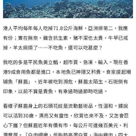
港人平均每年每人吃掉71.8公斤海鮮，亞洲排第二，我應
有份；實在無奈，雞含抗生素，豬不潔也太貴，牛早已戒
掉，羊太麻煩了……不吃魚，還可以吃甚麼？
我吃的多是平民魚黃立鯧，超市買、急凍、輸入。現在香
港9成食用魚都是進口，本地魚已神隱又矜貴。食家提起珊
瑚魚「蘇眉」，近年被吃到瀕危，蘇眉太陌生。石斑倒有
印象，以前不算是貴魚，有幸過時過節時吃過。
看樣子蘇眉身上的石頭花紋是流動藝術品，性溫和。據說
可以活到30歲，漂亮又有靈性，欣賞也來不及，又怎會忍
心下鑊？但蘇眉近年有價有市，每公斤可達幾百美元，利
潤豐厚。「白肉細嫩、低脂肪高蛋白質、海中雞肉、四大