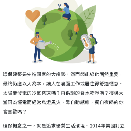
環保建築是先進國家的大趨勢，然而節能綠化固然重要，
最終仍應以人為本，讓人在裏面工作或居住得舒適愜意。
太陽能發電的冷氣夠凍嗎？再循環的食水乾淨嗎？樓梯大
堂因為慳電而經常烏燈黑火，靠自動感應，獨自夜歸的你
會喜歡嗎？
環保概念之一，就是追求優質生活環境。2014年美國訂立