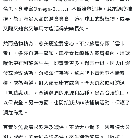
名魚、含豐富Omega-3……」不斷抬舉追捧，惹來過度捕
撈，為了滿足人類的濫食貪食。這星球上的動植物，或要
又醜又難食又無用才能活得安樂長久。
然而造物精奇，愈美麗愈要當心。不少蘇眉身懷「雪卡
毒」，多來自海中藻類，再從食物鏈進入蘇眉體內，地球
暖化更有利藻類生長，即毒素更多。還有水銀，因火山爆
發或燒煤活動，沉積海洋為害。蘇眉吃下毒素並不斷累
積，成為海鮮，對人類健康有威脅。今天食家或可透過
「魚臉識別」，查證蘇眉的來源和品種，是否合法進口，
以保安全。另一方面，也間接減少非法捕撈活動，保護了
瀕危海魚。
其實吃魚要講求乾淨及環保，不論大小貴賤，營養沒大分
別。或者，美麗卻命途多舛，來生別做蘇眉。（編按：