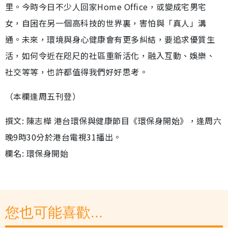
里。今時今日不少人回家Home Office，或變成宅男宅
女，自困在另一個高科技的世界裏，害怕與「真人」溝
通。未來，環境與身心健康會有更多糾結，要追求優質生
活，如何令近在咫尺的社區重新活化，融入互動、娛樂、
社交等等，也許都值得我們好好思考。
（本欄逢周五刊登）
撰文: 陳志樺 港台環保與健康節目《環保身開始》，逢周六
晚9時30分於港台電視31播出。
欄名: 環保身開始
您也可能喜歡...