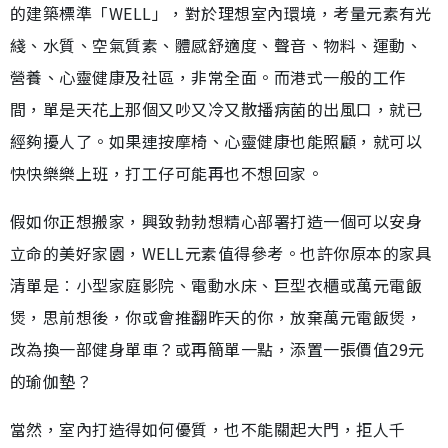
的建築標準「WELL」，對於理想室內環境，考量元素有光
綫、水質、空氣質素、體感舒適度、聲音、物料、運動、
營養、心靈健康及社區，非常全面。而港式一般的工作
間，單是天花上那個又吵又冷又散播病菌的出風口，就已
經夠擾人了。如果連按摩椅、心靈健康也能照顧，就可以
快快樂樂上班，打工仔可能再也不想回家。
假如你正想搬家，興致勃勃想精心部署打造一個可以安身
立命的美好家園，WELL元素值得參考。也許你原本的家具
清單是︰小型家庭影院、電動水床、巨型衣櫃或萬元電飯
煲，思前想後，你或會推翻昨天的你，放棄萬元電飯煲，
改為換一部健身單車？或再簡單一點，添置一張價值29元
的瑜伽墊？
當然，室內打造得如何優質，也不能關起大門，拒人千